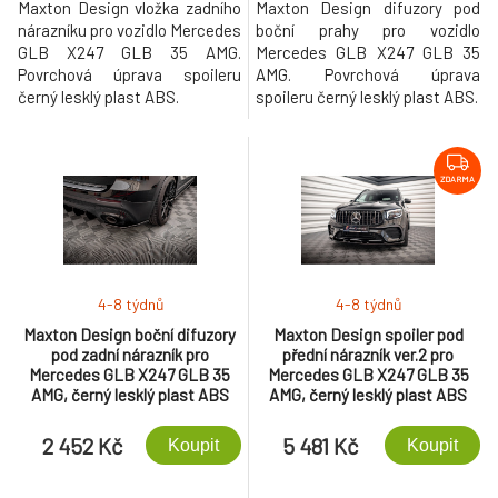
Maxton Design vložka zadního
Maxton Design difuzory pod
nárazníku pro vozidlo Mercedes
boční prahy pro vozidlo
GLB X247 GLB 35 AMG.
Mercedes GLB X247 GLB 35
Povrchová úprava spoileru
AMG. Povrchová úprava
černý lesklý plast ABS.
spoileru černý lesklý plast ABS.
ZDARMA
4-8 týdnů
4-8 týdnů
Maxton Design boční difuzory
Maxton Design spoiler pod
pod zadní nárazník pro
přední nárazník ver.2 pro
Mercedes GLB X247 GLB 35
Mercedes GLB X247 GLB 35
AMG, černý lesklý plast ABS
AMG, černý lesklý plast ABS
2 452 Kč
5 481 Kč
Koupit
Koupit