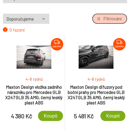
Filtrování
O řazení
ZDARMA
ZDARMA
4-8 týdnů
4-8 týdnů
Maxton Design vložka zadního
Maxton Design difuzory pod
nárazníku pro Mercedes GLB
boční prahy pro Mercedes GLB
X247 GLB 35 AMG, černý lesklý
X247 GLB 35 AMG, černý lesklý
plast ABS
plast ABS
4 380 Kč
5 481 Kč
Koupit
Koupit