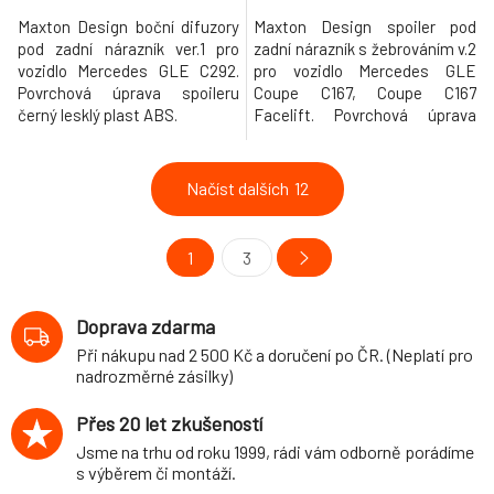
Maxton Design boční difuzory
Maxton Design spoiler pod
pod zadní nárazník ver.1 pro
zadní nárazník s žebrováním v.2
vozidlo Mercedes GLE C292.
pro vozidlo Mercedes GLE
Povrchová úprava spoileru
Coupe C167, Coupe C167
černý lesklý plast ABS.
Facelift. Povrchová úprava
spoileru černý lesklý plast ABS.
Načíst dalších
12
1
3
Doprava zdarma
Při nákupu nad 2 500 Kč a doručení po ČR. (Neplatí pro
nadrozměrné zásilky)
Přes 20 let zkušeností
Jsme na trhu od roku 1999, rádi vám odborně porádíme
s výběrem či montáží.