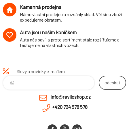
Kamenná prodejna
Máme vlastní prodejnu a rozsáhlý sklad. Většinu zboží
expedujeme obratem.
Auta jsou naším koníčkem
Auta nás baví, a proto sortiment stále rozšiřujeme a
testujeme na vlastních vozech.
Slevy a novinky e-mailem
odebírat
info@reviloshop.cz
+420 734 578 578