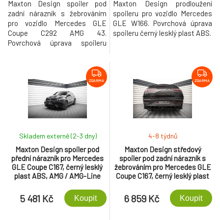
Maxton Design spoiler pod
Maxton Design prodloužení
zadní nárazník s žebrováním
spoileru pro vozidlo Mercedes
pro vozidlo Mercedes GLE
GLE W166. Povrchová úprava
Coupe C292 AMG 43.
spoileru černý lesklý plast ABS.
Povrchová úprava spoileru
černý lesklý plast ABS.
ZDARMA
ZDARMA
Skladem externě (2-3 dny)
4-8 týdnů
Maxton Design spoiler pod
Maxton Design středový
přední nárazník pro Mercedes
spoiler pod zadní nárazník s
GLE Coupe C167, černý lesklý
žebrováním pro Mercedes GLE
plast ABS, AMG / AMG-Line
Coupe C167, černý lesklý plast
ABS, AMG
5 481 Kč
6 859 Kč
Koupit
Koupit