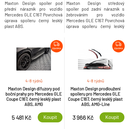
Maxton Design spoiler pod
Maxton Design středový
přední nárazník pro vozidlo
spoiler pod zadní nárazník s
Mercedes GLE C167. Povrchová
žebrováním pro vozidlo
úprava spoileru černý lesklý
Mercedes GLE C167. Povrchová
plast ABS.
úprava spoileru černý lesklý
plast ABS.
ZDARMA
ZDARMA
4-8 týdnů
4-8 týdnů
Maxton Design difuzory pod
Maxton Design prodloužení
boční prahy pro Mercedes GLE
spoileru pro Mercedes GLE
Coupe C167, černý lesklý plast
Coupe C167, černý lesklý plast
ABS, AMG
ABS, AMG-Line
5 481 Kč
3 966 Kč
Koupit
Koupit