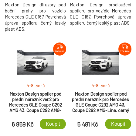
Maxton Design difuzory pod
Maxton Design prodloužení
boční prahy pro vozidlo
spoileru pro vozidlo Mercedes
Mercedes GLE C167. Povrchová
GLE C167. Povrchová úprava
úprava spoileru černý lesklý
spoileru černý lesklý plast ABS.
plast ABS.
ZDARMA
ZDARMA
4-8 týdnů
4-8 týdnů
Maxton Design spoiler pod
Maxton Design spoiler pod
přední nárazník ver.2 pro
přední nárazník pro Mercedes
Mercedes GLE Coupe C292
GLE Coupe C292 AMG 43,
AMG 43, Coupe C292 AMG-
Coupe C292 AMG-Line, černý
Line, černý lesklý plast ABS
lesklý plast ABS
6 859 Kč
5 481 Kč
Koupit
Koupit