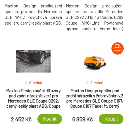
Maxton Design prodloužení
Maxton Design prodloužení
spoileru pro vozidlo Mercedes
spoileru pro vozidlo Mercedes
GLE W167. Povrchová úprava
GLE C292 AMG 43 Coupe, C292
spoileru černý lesklý plast ABS.
Coupe AMG-Line. Povrchová
úprava spoileru černý lesklý
plast ABS.
ZDARMA
4-8 týdnů
4-8 týdnů
Maxton Design boční difuzory
Maxton Design spoiler pod
pod zadní nárazník ver.1 pro
zadní nárazník s žebrováním v.2
Mercedes GLE Coupe C292,
pro Mercedes GLE Coupe C167,
černý lesklý plast ABS, Coupe
Coupe C167 Facelift, černý
AMG
lesklý plast ABS
2 452 Kč
6 859 Kč
Koupit
Koupit