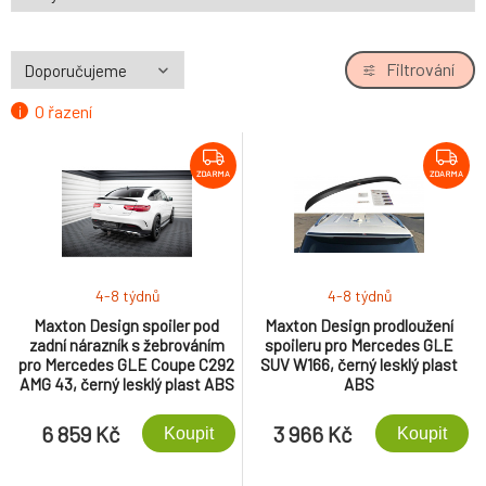
Filtrování
O řazení
ZDARMA
ZDARMA
4-8 týdnů
4-8 týdnů
Maxton Design spoiler pod
Maxton Design prodloužení
zadní nárazník s žebrováním
spoileru pro Mercedes GLE
pro Mercedes GLE Coupe C292
SUV W166, černý lesklý plast
AMG 43, černý lesklý plast ABS
ABS
6 859 Kč
3 966 Kč
Koupit
Koupit