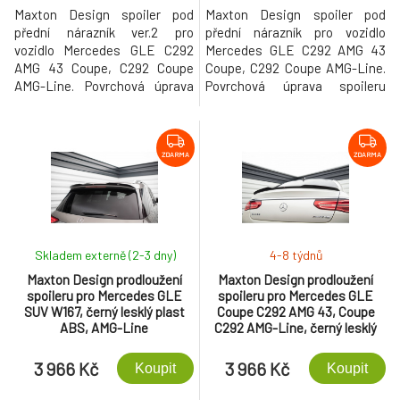
Maxton Design spoiler pod
Maxton Design spoiler pod
přední nárazník ver.2 pro
přední nárazník pro vozidlo
vozidlo Mercedes GLE C292
Mercedes GLE C292 AMG 43
AMG 43 Coupe, C292 Coupe
Coupe, C292 Coupe AMG-Line.
AMG-Line. Povrchová úprava
Povrchová úprava spoileru
spoileru černý lesklý plast ABS.
černý lesklý plast ABS.
ZDARMA
ZDARMA
Skladem externě (2-3 dny)
4-8 týdnů
Maxton Design prodloužení
Maxton Design prodloužení
spoileru pro Mercedes GLE
spoileru pro Mercedes GLE
SUV W167, černý lesklý plast
Coupe C292 AMG 43, Coupe
ABS, AMG-Line
C292 AMG-Line, černý lesklý
plast ABS
3 966 Kč
3 966 Kč
Koupit
Koupit