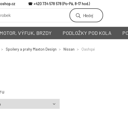
loshop.cz
+420 734 578 578
Hledej
MOTOR, VÝFUK, BRZDY
PODLOŽKY POD KOLA
P
Spoilery a prahy Maxton Design
Nissan
Qashqai
ru