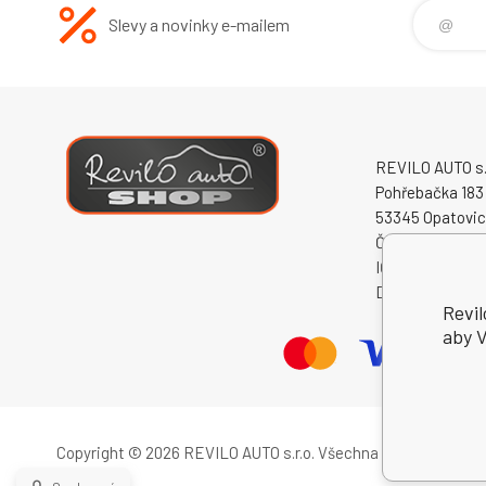
Slevy a novinky e-mailem
REVILO AUTO s.r
Pohřebačka 183
53345 Opatovi
Česká republika
IČO: 60931868
DIČ: CZ609318
Revil
aby V
Copyright © 2026 REVILO AUTO s.r.o.
Všechna práva vyhrazen