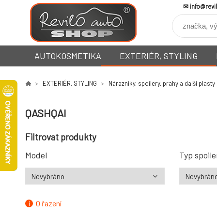
info@revi
AUTOKOSMETIKA
EXTERIÉR, STYLING
EXTERIÉR, STYLING
Nárazníky, spoilery, prahy a další plasty
QASHQAI
Filtrovat produkty
Model
Typ spoile
O řazení