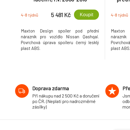
5 481 Kč
Koupit
4-8 týdnů
4-8 týdnů
Maxton Design spoiler pod přední
Maxton 
nárazník pro vozidlo Nissan Qashqai.
nárazník
Povrchová úprava spoileru černý lesklý
Povrchová
plast ABS.
plast ABS
Doprava zdarma
Pře
Při nákupu nad 2 500 Kč a doručení
Jsm
po ČR. (Neplatí pro nadrozměrné
odb
zásilky)
mon