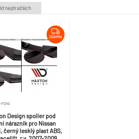
Od nejdražších
ZDARMA
1-FD1G
on Design spoiler pod
ní nárazník pro Nissan
, černý lesklý plast ABS,
acelift, r.v. 2007-2009