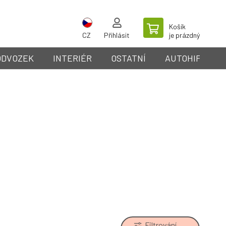
Košík
CZ
Přihlásit
je prázdný
ODVOZEK
INTERIÉR
OSTATNÍ
AUTOHIFI
Filtrování