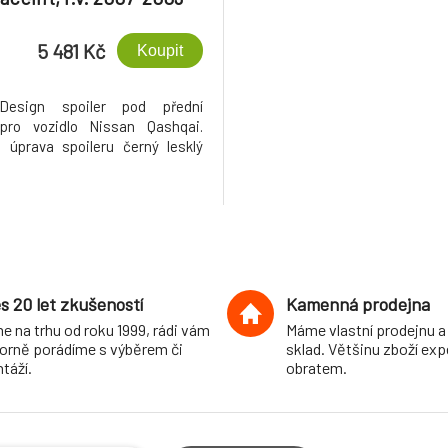
5 481 Kč
Koupit
Design spoiler pod přední
 pro vozidlo Nissan Qashqai.
 úprava spoileru černý lesklý
.
s 20 let zkušeností
Kamenná prodejna
e na trhu od roku 1999, rádi vám
Máme vlastní prodejnu a
orně porádíme s výběrem či
sklad. Většinu zboží ex
táží.
obratem.