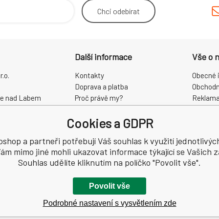
Chci
odebírat
Další informace
Vše o 
.o.
Kontakty
Obecné 
Doprava a platba
Obchodn
ce nad Labem
Proč právě my?
Reklama
O nás
Zpracová
Cookies a GDPR
Kamenná prodejna
Odstoup
68
oshop a partneři potřebují Váš souhlas k využití jednotlivýc
ám mimo jiné mohli ukazovat informace týkající se Vašich 
Souhlas udělíte kliknutím na políčko "Povolit vše".
Povolit vše
Podrobné nastavení s vysvětlením zde
a.