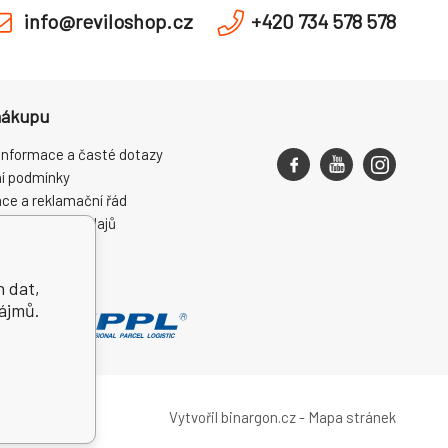
info@reviloshop.cz
+420 734 578 578
nákupu
informace a časté dotazy
í podmínky
ce a reklamační řád
ní osobních údajů
ení od smlouvy
h dat,
zájmů.
Vytvořil binargon.cz
-
Mapa stránek