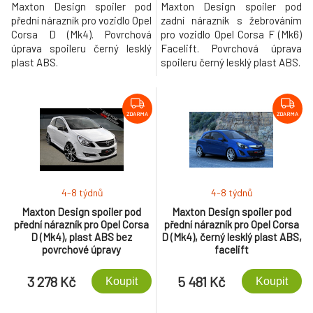
Maxton Design spoiler pod
Maxton Design spoiler pod
přední nárazník pro vozidlo Opel
zadní nárazník s žebrováním
Corsa D (Mk4). Povrchová
pro vozidlo Opel Corsa F (Mk6)
úprava spoileru černý lesklý
Facelift. Povrchová úprava
plast ABS.
spoileru černý lesklý plast ABS.
ZDARMA
ZDARMA
4-8 týdnů
4-8 týdnů
Maxton Design spoiler pod
Maxton Design spoiler pod
přední nárazník pro Opel Corsa
přední nárazník pro Opel Corsa
D (Mk4), plast ABS bez
D (Mk4), černý lesklý plast ABS,
povrchové úpravy
facelift
3 278 Kč
5 481 Kč
Koupit
Koupit