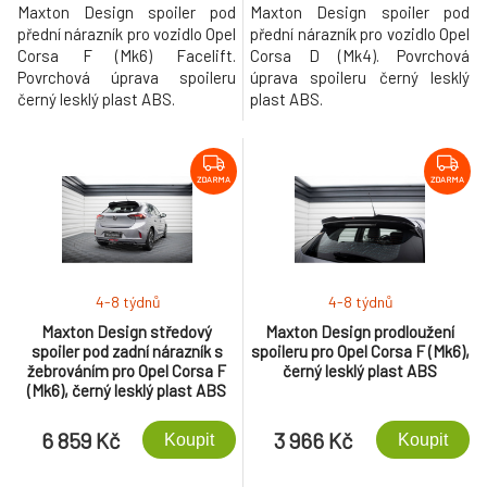
Maxton Design spoiler pod
Maxton Design spoiler pod
přední nárazník pro vozidlo Opel
přední nárazník pro vozidlo Opel
Corsa F (Mk6) Facelift.
Corsa D (Mk4). Povrchová
Povrchová úprava spoileru
úprava spoileru černý lesklý
černý lesklý plast ABS.
plast ABS.
ZDARMA
ZDARMA
4-8 týdnů
4-8 týdnů
Maxton Design středový
Maxton Design prodloužení
spoiler pod zadní nárazník s
spoileru pro Opel Corsa F (Mk6),
žebrováním pro Opel Corsa F
černý lesklý plast ABS
(Mk6), černý lesklý plast ABS
6 859 Kč
3 966 Kč
Koupit
Koupit