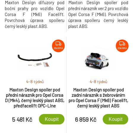
Maxton Design difuzory pod
Maxton Design spoiler pod
boční prahy pro vozidlo Opel
přední nárazník ver.2 pro vozidlo
Corsa F (Mk6) Facelift.
Opel Corsa F (Mk6). Povrchová
Povrchová úprava spoileru
úprava spoileru černý lesklý
černý lesklý plast ABS.
plast ABS.
ZDARMA
ZDARMA
4-8 týdnů
4-8 týdnů
Maxton Design spoiler pod
Maxton Design spoiler pod
přední nárazník pro Opel Corsa
zadní nárazník s žebrováním
D (Mk4), černý lesklý plast ABS,
pro Opel Corsa F (Mk6) Facelift,
předfacelift OPC-Line
černý lesklý plast ABS
5 481 Kč
6 859 Kč
Koupit
Koupit