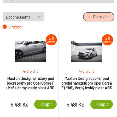
Filtrování
O řazení
ZDARMA
ZDARMA
4-8 týdnů
4-8 týdnů
Maxton Design difuzory pod
Maxton Design spoiler pod
boční prahy pro Opel Corsa F
přední nárazník pro Opel Corsa
(Mk6), černý lesklý plast ABS
F (Mk6), černý lesklý plast ABS
5 481 Kč
5 481 Kč
Koupit
Koupit