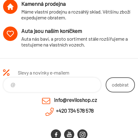
Kamenná prodejna
Máme vlastní prodejnu a rozsáhlý sklad. Většinu zboží
expedujeme obratem.
Auta jsou naším koníčkem
Auta nás baví, a proto sortiment stále rozšiřujeme a
testujeme na vlastních vozech.
Slevy a novinky e-mailem
odebírat
info@reviloshop.cz
+420 734 578 578