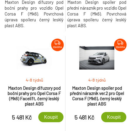
Maxton Design difuzory pod
Maxton Design spoiler pod
boční prahy pro vozidlo Opel
přední nárazník pro vozidlo Opel
Corsa F (Mk6). Povrchová
Corsa F (Mk6). Povrchová
úprava spoileru černý lesklý
úprava spoileru černý lesklý
plast ABS.
plast ABS.
ZDARMA
ZDARMA
4-8 týdnů
4-8 týdnů
Maxton Design difuzory pod
Maxton Design spoiler pod
boční prahy pro Opel Corsa F
přední nárazník ver.2 pro Opel
(Mk6) Facelift, černý lesklý
Corsa F (Mk6), černý lesklý
plast ABS
plast ABS
5 481 Kč
5 481 Kč
Koupit
Koupit