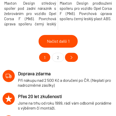
Maxton Design středový
Maxton Design prodloužení
spoiler pod zadní nárazník s
spoileru pro vozidlo Opel Corsa
žebrováním pro vozidlo Opel
F (Mk6). Povrchová úprava
Corsa F (Mk6). Povrchová
spoileru černý lesklý plast ABS.
úprava spoileru černý lesklý
plast ABS.
Načíst další
1
1
2
Doprava zdarma
Při nákupu nad 2 500 Kč a doručení po ČR. (Neplatí pro
nadrozměrné zásilky)
Přes 20 let zkušeností
Jsme na trhu od roku 1999, rádi vám odborně porádíme
s výběrem či montáží.