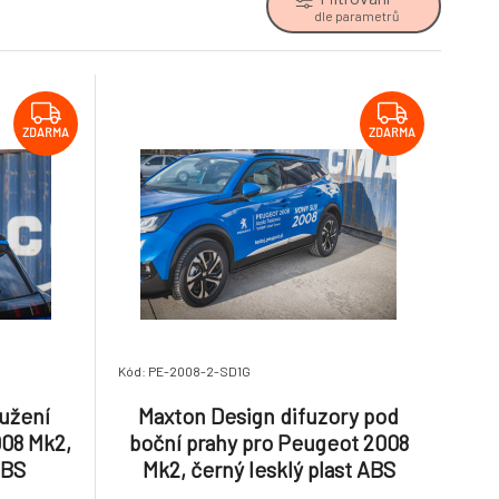
dle parametrů
ZDARMA
ZDARMA
Kód: PE-2008-2-SD1G
užení
Maxton Design difuzory pod
008 Mk2,
boční prahy pro Peugeot 2008
ABS
Mk2, černý lesklý plast ABS