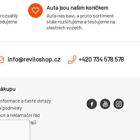
Auta jsou naším koníčkem
 rozsáhlý
Auta nás baví, a proto sortiment
pedujeme
stále rozšiřujeme a testujeme na
vlastních vozech.
info@reviloshop.cz
+420 734 578 578
nákupu
informace a časté dotazy
í podmínky
ce a reklamační řád
ní osobních údajů
ení od smlouvy