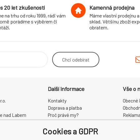
s 20 let zkušeností
Kamenná prodejna
e na trhu od roku 1999, rádi vám
Máme vlastní prodejnu a
orně porádíme s výběrem či
sklad. Většinu zboží ex
táží.
obratem.
Chci
odebírat
Další informace
Vše o 
.o.
Kontakty
Obecné 
Doprava a platba
Obchodn
ce nad Labem
Proč právě my?
Reklama
O nás
Zpracová
Cookies a GDPR
Kamenná prodejna
Odstoup
68