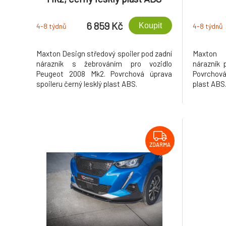
6 859 Kč
Koupit
4-8 týdnů
4-8 týdnů
Maxton Design středový spoiler pod zadní
Maxton 
nárazník s žebrováním pro vozidlo
nárazník 
Peugeot 2008 Mk2. Povrchová úprava
Povrchová
spoileru černý lesklý plast ABS.
plast ABS
ZDARMA