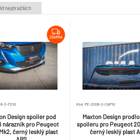
Od nejdražších
ZDARMA
08-2-FD1G
Kód: PE-2008-2-CAP1G
on Design spoiler pod
Maxton Design prodlo
í nárazník pro Peugeot
spoileru pro Peugeot 2
Mk2, černý lesklý plast
černý lesklý plast 
ABS