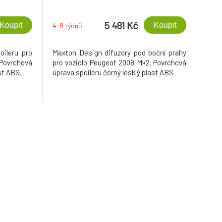
5 481 Kč
Koupit
Koupit
4-8 týdnů
oileru pro
Maxton Design difuzory pod boční prahy
Povrchová
pro vozidlo Peugeot 2008 Mk2. Povrchová
st ABS.
úprava spoileru černý lesklý plast ABS.