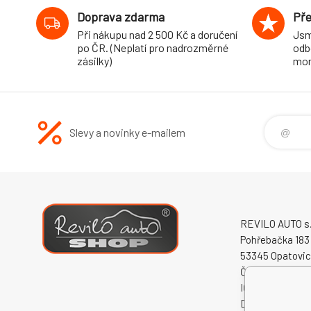
Doprava zdarma
Pře
Při nákupu nad 2 500 Kč a doručení
Jsm
po ČR. (Neplatí pro nadrozměrné
odb
zásilky)
mon
Slevy a novinky e-mailem
REVILO AUTO s.r
Pohřebačka 183
53345 Opatovi
Česká republika
IČO: 60931868
DIČ: CZ609318