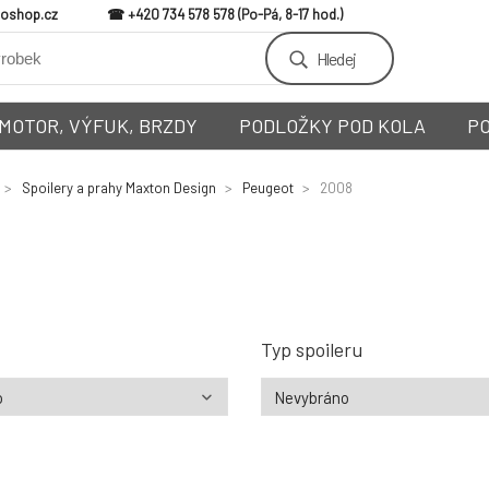
loshop.cz
+420 734 578 578
Hledej
MOTOR, VÝFUK, BRZDY
PODLOŽKY POD KOLA
P
Spoilery a prahy Maxton Design
Peugeot
2008
Typ spoileru