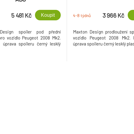
5 481 Kč
3 966 Kč
Koupit
4-8 týdnů
Design spoiler pod přední
Maxton Design prodloužení sp
pro vozidlo Peugeot 2008 Mk2.
vozidlo Peugeot 2008 Mk2. 
 úprava spoileru černý lesklý
úprava spoileru černý lesklý pla
.