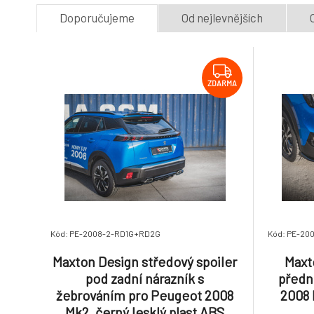
Doporučujeme
Od nejlevnějších
ZDARMA
Kód: PE-2008-2-RD1G+RD2G
Kód: PE-20
Maxton Design středový spoiler
Maxt
pod zadní nárazník s
předn
žebrováním pro Peugeot 2008
2008 
Mk2, černý lesklý plast ABS