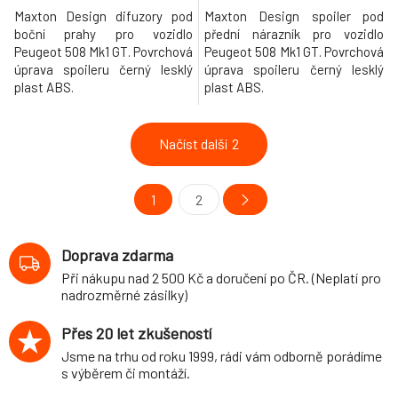
Maxton Design difuzory pod
Maxton Design spoiler pod
boční prahy pro vozidlo
přední nárazník pro vozidlo
Peugeot 508 Mk1 GT. Povrchová
Peugeot 508 Mk1 GT. Povrchová
úprava spoileru černý lesklý
úprava spoileru černý lesklý
plast ABS.
plast ABS.
Načíst další
2
1
2
Doprava zdarma
Při nákupu nad 2 500 Kč a doručení po ČR. (Neplatí pro
nadrozměrné zásilky)
Přes 20 let zkušeností
Jsme na trhu od roku 1999, rádi vám odborně porádíme
s výběrem či montáží.