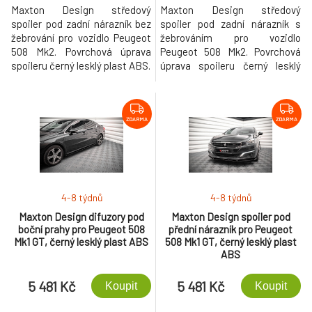
Maxton Design středový
Maxton Design středový
spoiler pod zadní nárazník bez
spoiler pod zadní nárazník s
žebrování pro vozidlo Peugeot
žebrováním pro vozidlo
508 Mk2. Povrchová úprava
Peugeot 508 Mk2. Povrchová
spoileru černý lesklý plast ABS.
úprava spoileru černý lesklý
plast ABS.
ZDARMA
ZDARMA
4-8 týdnů
4-8 týdnů
Maxton Design difuzory pod
Maxton Design spoiler pod
boční prahy pro Peugeot 508
přední nárazník pro Peugeot
Mk1 GT, černý lesklý plast ABS
508 Mk1 GT, černý lesklý plast
ABS
5 481 Kč
5 481 Kč
Koupit
Koupit