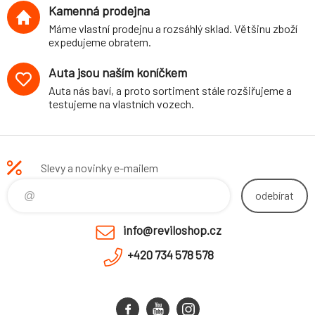
Kamenná prodejna
Máme vlastní prodejnu a rozsáhlý sklad. Většinu zboží
expedujeme obratem.
Auta jsou naším koníčkem
Auta nás baví, a proto sortiment stále rozšiřujeme a
testujeme na vlastních vozech.
Slevy a novinky e-mailem
odebírat
info@reviloshop.cz
+420 734 578 578