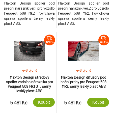
Maxton Design spoiler pod
Maxton Design spoiler pod
přední nárazník ver.1 pro vozidlo
přední nárazník ver.2 pro vozidlo
Peugeot 508 Mk2. Povrchová
Peugeot 508 Mk2. Povrchová
úprava spoileru černý lesklý
úprava spoileru černý lesklý
plast ABS.
plast ABS.
ZDARMA
ZDARMA
4-8 týdnů
4-8 týdnů
Maxton Design středový
Maxton Design difuzory pod
spoiler zadního nárazníku pro
boční prahy pro Peugeot 508
Peugeot 508 Mk1 GT, černý
Mk2, černý lesklý plast ABS
lesklý plast ABS
5 481 Kč
5 481 Kč
Koupit
Koupit