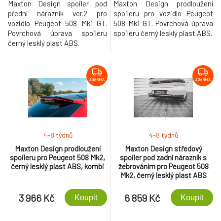
Maxton Design spoiler pod
Maxton Design prodloužení
přední nárazník ver.2 pro
spoileru pro vozidlo Peugeot
vozidlo Peugeot 508 Mk1 GT.
508 Mk1 GT. Povrchová úprava
Povrchová úprava spoileru
spoileru černý lesklý plast ABS.
černý lesklý plast ABS.
ZDARMA
ZDARMA
4-8 týdnů
4-8 týdnů
Maxton Design prodloužení
Maxton Design středový
spoileru pro Peugeot 508 Mk2,
spoiler pod zadní nárazník s
černý lesklý plast ABS, kombi
žebrováním pro Peugeot 508
Mk2, černý lesklý plast ABS
3 966 Kč
6 859 Kč
Koupit
Koupit