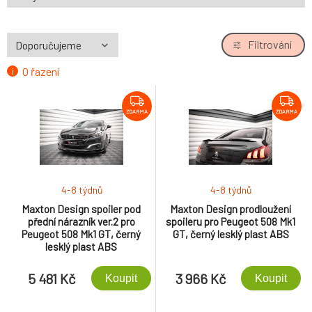
Filtrování
O řazení
ZDARMA
ZDARMA
4-8 týdnů
4-8 týdnů
Maxton Design spoiler pod
Maxton Design prodloužení
přední nárazník ver.2 pro
spoileru pro Peugeot 508 Mk1
Peugeot 508 Mk1 GT, černý
GT, černý lesklý plast ABS
lesklý plast ABS
5 481 Kč
3 966 Kč
Koupit
Koupit