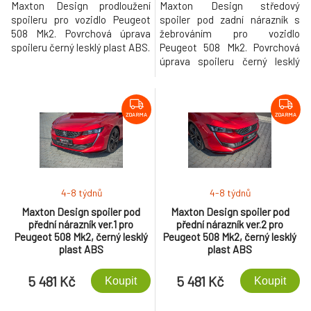
Maxton Design prodloužení
Maxton Design středový
spoileru pro vozidlo Peugeot
spoiler pod zadní nárazník s
508 Mk2. Povrchová úprava
žebrováním pro vozidlo
spoileru černý lesklý plast ABS.
Peugeot 508 Mk2. Povrchová
úprava spoileru černý lesklý
plast ABS.
ZDARMA
ZDARMA
4-8 týdnů
4-8 týdnů
Maxton Design spoiler pod
Maxton Design spoiler pod
přední nárazník ver.1 pro
přední nárazník ver.2 pro
Peugeot 508 Mk2, černý lesklý
Peugeot 508 Mk2, černý lesklý
plast ABS
plast ABS
5 481 Kč
5 481 Kč
Koupit
Koupit