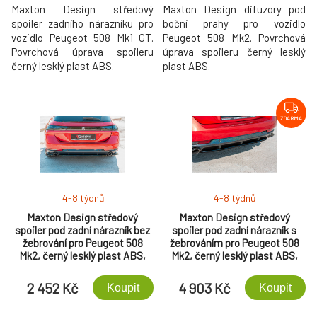
Maxton Design středový
Maxton Design difuzory pod
spoiler zadního nárazníku pro
boční prahy pro vozidlo
vozidlo Peugeot 508 Mk1 GT.
Peugeot 508 Mk2. Povrchová
Povrchová úprava spoileru
úprava spoileru černý lesklý
černý lesklý plast ABS.
plast ABS.
ZDARMA
4-8 týdnů
4-8 týdnů
Maxton Design středový
Maxton Design středový
spoiler pod zadní nárazník bez
spoiler pod zadní nárazník s
žebrování pro Peugeot 508
žebrováním pro Peugeot 508
Mk2, černý lesklý plast ABS,
Mk2, černý lesklý plast ABS,
kombi
kombi
2 452 Kč
4 903 Kč
Koupit
Koupit