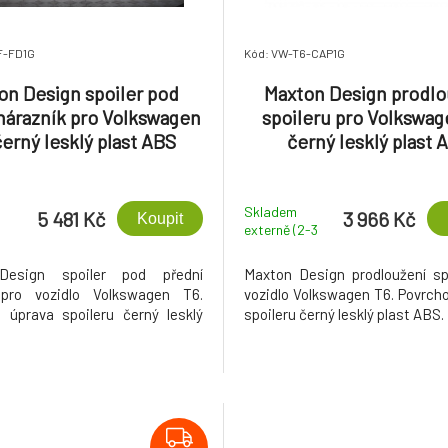
F-FD1G
Kód: VW-T6-CAP1G
on Design spoiler pod
Maxton Design prodlo
nárazník pro Volkswagen
spoileru pro Volkswag
černý lesklý plast ABS
černý lesklý plast 
Skladem
5 481 Kč
3 966 Kč
Koupit
externě (2-3
dny)
Design spoiler pod přední
Maxton Design prodloužení sp
 pro vozidlo Volkswagen T6.
vozidlo Volkswagen T6. Povrch
 úprava spoileru černý lesklý
spoileru černý lesklý plast ABS.
.