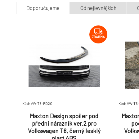
Doporučujeme
Od nejlevnějších
ZDARMA
Kód: VW-T6-FD2G
Kód: VW-T6
Maxton Design spoiler pod
Maxton
přední nárazník ver.2 pro
po
Volkswagen T6, černý lesklý
Volks
plast ABS