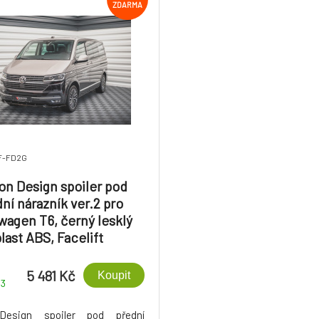
ZDARMA
F-FD2G
on Design spoiler pod
ní nárazník ver.2 pro
wagen T6, černý lesklý
plast ABS, Facelift
5 481 Kč
Koupit
-3
Design spoiler pod přední