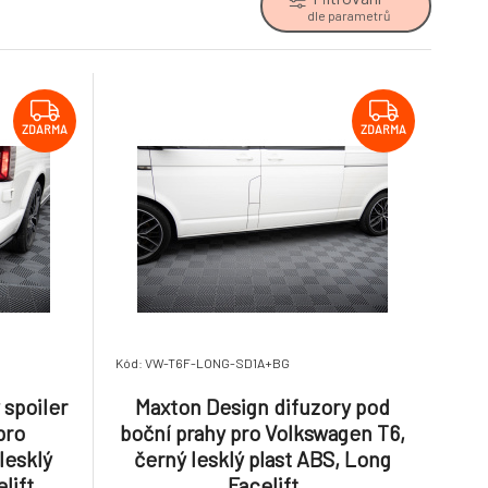
dle parametrů
ZDARMA
ZDARMA
Kód: VW-T6F-LONG-SD1A+BG
 spoiler
Maxton Design difuzory pod
pro
boční prahy pro Volkswagen T6,
lesklý
černý lesklý plast ABS, Long
lift
Facelift