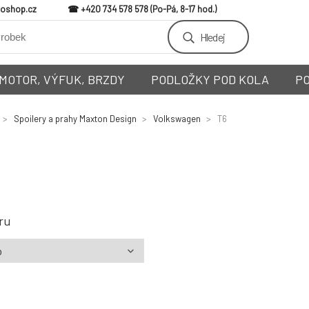
loshop.cz
+420 734 578 578
Hledej
MOTOR, VÝFUK, BRZDY
PODLOŽKY POD KOLA
P
Spoilery a prahy Maxton Design
Volkswagen
T6
ru