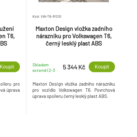
Kód: VW-T6-RS1G
užení
Maxton Design vložka zadního
en T6,
nárazníku pro Volkswagen T6,
ABS
černý lesklý plast ABS
Skladem
5 344 Kč
Koupit
Koupit
externě (2-3
dny)
oileru pro
Maxton Design vložka zadního nárazníku
ová úprava
pro vozidlo Volkswagen T6. Povrchová
úprava spoileru černý lesklý plast ABS.