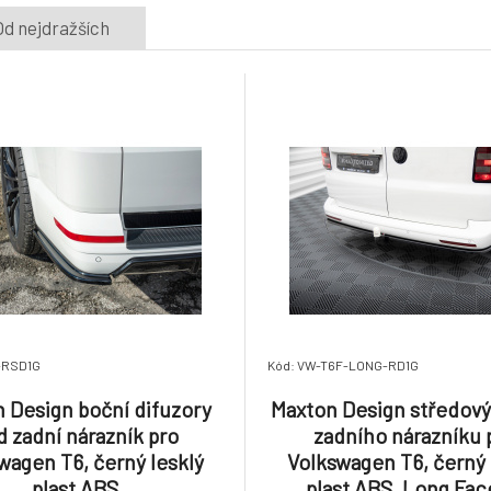
Od nejdražších
-RSD1G
Kód: VW-T6F-LONG-RD1G
 Design boční difuzory
Maxton Design středový
d zadní nárazník pro
zadního nárazníku 
wagen T6, černý lesklý
Volkswagen T6, černý 
plast ABS
plast ABS, Long Face