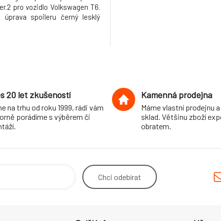
er.2 pro vozidlo Volkswagen T6.
 úprava spoileru černý lesklý
.
s 20 let zkušeností
Kamenná prodejna
e na trhu od roku 1999, rádi vám
Máme vlastní prodejnu a
orně porádíme s výběrem či
sklad. Většinu zboží ex
táží.
obratem.
Chci
odebírat