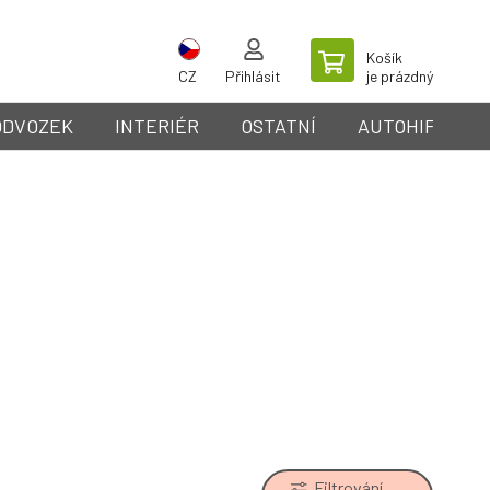
Košík
CZ
Přihlásit
je prázdný
ODVOZEK
INTERIÉR
OSTATNÍ
AUTOHIFI
Filtrování