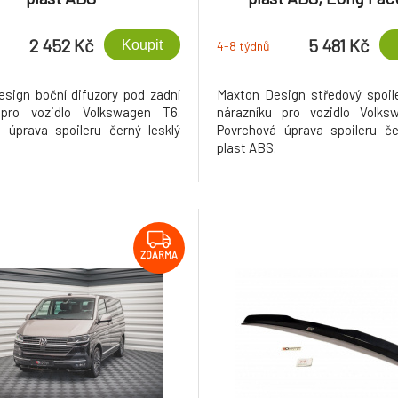
2 452 Kč
5 481 Kč
Koupit
4-8 týdnů
sign boční difuzory pod zadní
Maxton Design středový spoil
 pro vozidlo Volkswagen T6.
nárazníku pro vozidlo Volks
 úprava spoileru černý lesklý
Povrchová úprava spoileru če
.
plast ABS.
ZDARMA