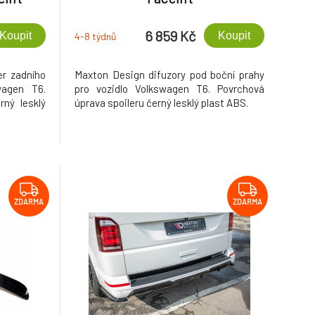
6 859 Kč
Koupit
Koupit
4-8 týdnů
er zadního
Maxton Design difuzory pod boční prahy
wagen T6.
pro vozidlo Volkswagen T6. Povrchová
rný lesklý
úprava spoileru černý lesklý plast ABS.
ZDARMA
ZDARMA