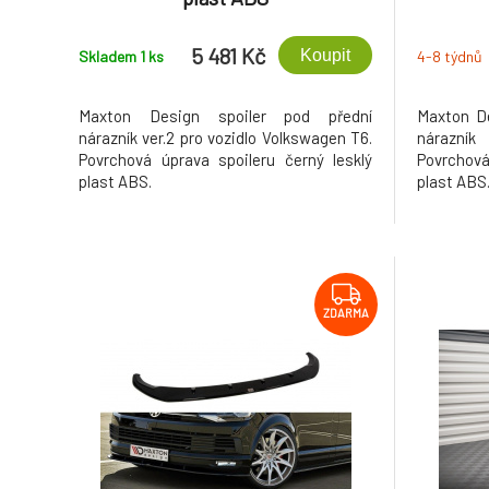
5 481 Kč
Koupit
Skladem 1
ks
4-8 týdnů
Maxton Design spoiler pod přední
Maxton De
nárazník ver.2 pro vozidlo Volkswagen T6.
nárazník
Povrchová úprava spoileru černý lesklý
Povrchová
plast ABS.
plast ABS
ZDARMA