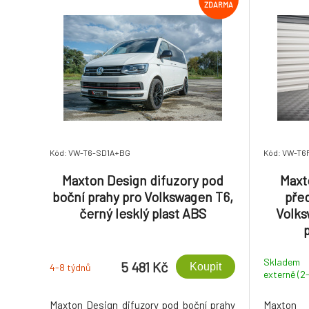
ZDARMA
Kód: VW-T6-SD1A+BG
Kód: VW-T6
Maxton Design difuzory pod
Maxt
boční prahy pro Volkswagen T6,
před
černý lesklý plast ABS
Volks
Skladem
5 481 Kč
Koupit
4-8 týdnů
externě (2
dny)
Maxton Design difuzory pod boční prahy
Maxton 