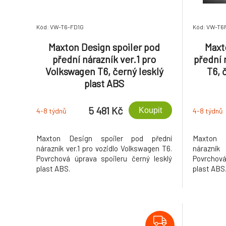
Kód: VW-T6-FD1G
Kód: VW-T6
Maxton Design spoiler pod
Maxt
přední nárazník ver.1 pro
přední 
Volkswagen T6, černý lesklý
T6, 
plast ABS
5 481 Kč
Koupit
4-8 týdnů
4-8 týdnů
Maxton Design spoiler pod přední
Maxton 
nárazník ver.1 pro vozidlo Volkswagen T6.
nárazník
Povrchová úprava spoileru černý lesklý
Povrchová
plast ABS.
plast ABS