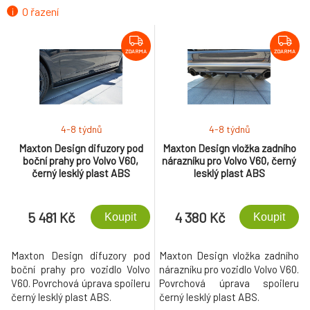
O řazení
ZDARMA
ZDARMA
4-8 týdnů
4-8 týdnů
Maxton Design difuzory pod
Maxton Design vložka zadního
boční prahy pro Volvo V60,
nárazníku pro Volvo V60, černý
černý lesklý plast ABS
lesklý plast ABS
5 481 Kč
4 380 Kč
Koupit
Koupit
Maxton Design difuzory pod
Maxton Design vložka zadního
boční prahy pro vozidlo Volvo
nárazníku pro vozidlo Volvo V60.
V60. Povrchová úprava spoileru
Povrchová úprava spoileru
černý lesklý plast ABS.
černý lesklý plast ABS.