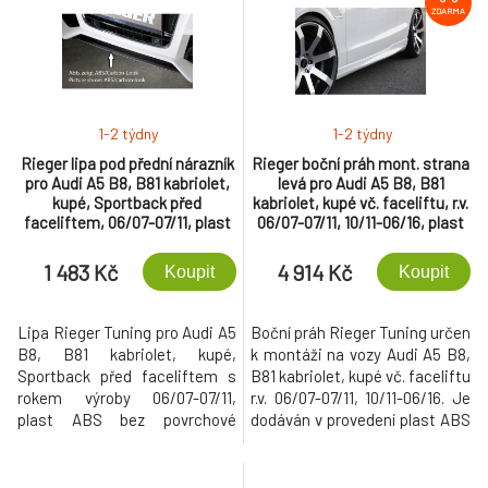
ZDARMA
1-2 týdny
1-2 týdny
Rieger lipa pod přední nárazník
Rieger boční práh mont. strana
pro Audi A5 B8, B81 kabriolet,
levá pro Audi A5 B8, B81
kupé, Sportback před
kabriolet, kupé vč. faceliftu, r.v.
faceliftem, 06/07-07/11, plast
06/07-07/11, 10/11-06/16, plast
ABS bez povrchové úpravy, pod
ABS bez povrchové úpravy
přední nárazník Rieger obj. kód
1 483 Kč
4 914 Kč
Koupit
Koupit
K 00055430/31/32/33
Lipa Rieger Tuning pro Audi A5
Boční práh Rieger Tuning určen
B8, B81 kabriolet, kupé,
k montáži na vozy Audi A5 B8,
Sportback před faceliftem s
B81 kabriolet, kupé vč. faceliftu
rokem výroby 06/07-07/11,
r.v. 06/07-07/11, 10/11-06/16. Je
plast ABS bez povrchové
dodáván v provedení plast ABS
úpravy.
bez povrchové úpravy, určeno k
lakování.