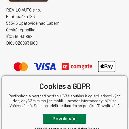
REVILO AUTO s.r.o.
Pohřebačka 183
53345 Opatovice nad Labem
Česká republika
IČO: 60931868
DIČ: CZ60931868
Cookies a GDPR
Reviloshop a partneři potřebují Váš souhlas k využití jednotlivých
dat, aby Vám mimo jiné mohli ukazovat informace týkající se
Vašich zájmů. Souhlas udělíte kliknutím na políčko "Povolit vše".
Copyright © 2026 REVILO AUTO s.r.o.
Povolit vše
Všechna práva vyhrazena.
Podrobné nastavení s vysvětlením zde