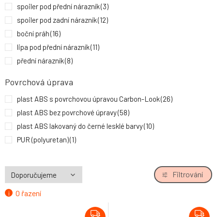
spoiler pod přední nárazník
(3)
spoiler pod zadní nárazník
(12)
boční práh
(16)
lipa pod přední nárazník
(11)
přední nárazník
(8)
patka na zadní okno
(2)
Povrchová úprava
zadní křídlo
(1)
plast ABS s povrchovou úpravou Carbon-Look
(26)
plast ABS bez povrchové úpravy
(58)
plast ABS lakovaný do černé lesklé barvy
(10)
PUR (polyuretan)
(1)
Filtrování
O řazení