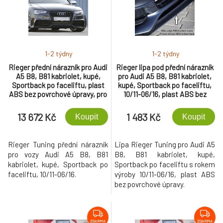
1-2 týdny
1-2 týdny
Rieger přední nárazník pro Audi
Rieger lipa pod přední nárazník
A5 B8, B81 kabriolet, kupé,
pro Audi A5 B8, B81 kabriolet,
Sportback po faceliftu, plast
kupé, Sportback po faceliftu,
ABS bez povrchové úpravy, pro
10/11-06/16, plast ABS bez
vozy s parkovacím asistentem
povrchové úpravy, pod přední
(PDC)
spoiler Rieger obj. kód K
13 672 Kč
1 483 Kč
Koupit
Koupit
00055468
Rieger Tuning přední nárazník
Lipa Rieger Tuning pro Audi A5
pro vozy Audi A5 B8, B81
B8, B81 kabriolet, kupé,
kabriolet, kupé, Sportback po
Sportback po faceliftu s rokem
faceliftu, 10/11-06/16.
výroby 10/11-06/16, plast ABS
bez povrchové úpravy.
ZDARMA
ZDARMA