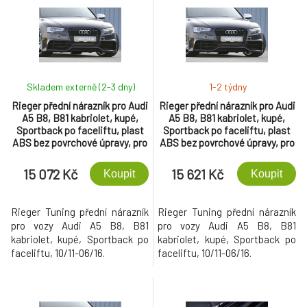
Skladem externě (2-3 dny)
1-2 týdny
Rieger přední nárazník pro Audi
Rieger přední nárazník pro Audi
A5 B8, B81 kabriolet, kupé,
A5 B8, B81 kabriolet, kupé,
Sportback po faceliftu, plast
Sportback po faceliftu, plast
ABS bez povrchové úpravy, pro
ABS bez povrchové úpravy, pro
vozy s ostřikovači světlometů
vozy s ostřikovači světlometů
a parkovacím asistentem
15 072 Kč
15 621 Kč
Koupit
Koupit
(PDC)
Rieger Tuning přední nárazník
Rieger Tuning přední nárazník
pro vozy Audi A5 B8, B81
pro vozy Audi A5 B8, B81
kabriolet, kupé, Sportback po
kabriolet, kupé, Sportback po
faceliftu, 10/11-06/16.
faceliftu, 10/11-06/16.