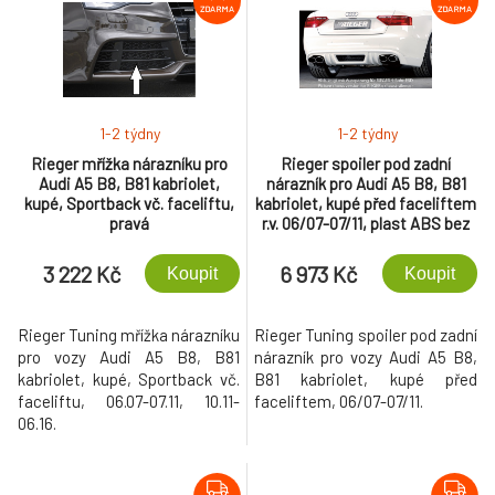
ZDARMA
ZDARMA
1-2 týdny
1-2 týdny
Rieger mřížka nárazníku pro
Rieger spoiler pod zadní
Audi A5 B8, B81 kabriolet,
nárazník pro Audi A5 B8, B81
kupé, Sportback vč. faceliftu,
kabriolet, kupé před faceliftem
pravá
r.v. 06/07-07/11, plast ABS bez
povrchové úpravy, S-Line, pro
orig. koncovky na obou
3 222 Kč
6 973 Kč
Koupit
Koupit
stranách
Rieger Tuning mřížka nárazníku
Rieger Tuning spoiler pod zadní
pro vozy Audi A5 B8, B81
nárazník pro vozy Audi A5 B8,
kabriolet, kupé, Sportback vč.
B81 kabriolet, kupé před
faceliftu, 06.07-07.11, 10.11-
faceliftem, 06/07-07/11.
06.16.