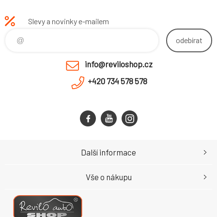
Slevy a novinky e-mailem
odebírat
info@reviloshop.cz
+420 734 578 578
Další informace
Vše o nákupu