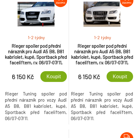
ZDARMA
ZDARMA
1-2 týdny
1-2 týdny
Rieger spoiler pod přední
Rieger spoiler pod přední
nárazník pro Audi A5 B8, B81
nárazník pro Audi A5 B8, B81
kabriolet, kupé, Sportback před
kabriolet, kupé, Sportback před
faceliftem, r.v. 06/07-07/11,
faceliftem, r.v. 06/07-07/11,
plast ABS bez povrchové
plast ABS bez povrchové
úpravy, S-Line
úpravy, mimo S-Line
6 150 Kč
6 150 Kč
Koupit
Koupit
Rieger Tuning spoiler pod
Rieger Tuning spoiler pod
přední nárazník pro vozy Audi
přední nárazník pro vozy Audi
A5 B8, B81 kabriolet, kupé,
A5 B8, B81 kabriolet, kupé,
Sportback před faceliftem,
Sportback před faceliftem,
06/07-07/11.
06/07-07/11.