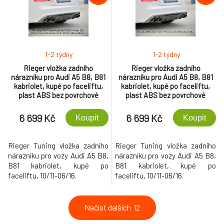
1-2 týdny
1-2 týdny
Rieger vložka zadního
Rieger vložka zadního
nárazníku pro Audi A5 B8, B81
nárazníku pro Audi A5 B8, B81
kabriolet, kupé po faceliftu,
kabriolet, kupé po faceliftu,
plast ABS bez povrchové
plast ABS bez povrchové
úpravy, S-Line, pro orig.
úpravy, S-Line, pro dvojité
koncovky na obou stranách
koncovky na obou stranách
6 699 Kč
6 699 Kč
Koupit
Koupit
115x85 mm
Rieger Tuning vložka zadního
Rieger Tuning vložka zadního
nárazníku pro vozy Audi A5 B8,
nárazníku pro vozy Audi A5 B8,
B81 kabriolet, kupé po
B81 kabriolet, kupé po
faceliftu, 10/11-06/16.
faceliftu, 10/11-06/16.
Načíst dalších
12