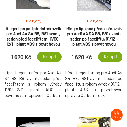
1-2 týdny
1-2 týdny
Rieger lipa pod přední nárazník
Rieger lipa pod přední nárazník
pro Audi A4 S4 B8, B81 avant,
pro Audi A4 S4 B8, B81 avant,
sedan před faceliftem, 11/08-
sedan po faceliftu, 01/12-,
12/11, plast ABS s povrchovou
plast ABS s povrchovou
úpravou Carbon-Look, pod
úpravou Carbon-Look, pod
přední spoiler Rieger obj. kód K
přední nárazník Rieger obj. kód
1 620 Kč
1 620 Kč
Koupit
Koupit
00055520
K
00055540/41/42/43/44/45/46/4
Lipa Rieger Tuning pro Audi A4
Lipa Rieger Tuning pro Audi A4
S4 B8, B81 avant, sedan před
S4 B8, B81 avant, sedan po
faceliftem s rokem výroby
faceliftu s rokem výroby 01/12-,
11/08-12/11, plast ABS s
plast ABS s povrchovou
povrchovou úpravou Carbon-
úpravou Carbon-Look.
Look.
ZDARMA