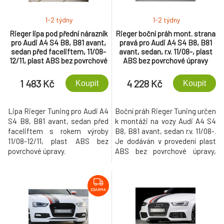
1-2 týdny
1-2 týdny
Rieger lipa pod přední nárazník
Rieger boční práh mont. strana
pro Audi A4 S4 B8, B81 avant,
pravá pro Audi A4 S4 B8, B81
sedan před faceliftem, 11/08-
avant, sedan, r.v. 11/08-, plast
12/11, plast ABS bez povrchové
ABS bez povrchové úpravy
úpravy, pod přední nárazník
Rieger obj. kód K
1 483 Kč
4 228 Kč
Koupit
Koupit
00055524/25/26/27
Lipa Rieger Tuning pro Audi A4
Boční práh Rieger Tuning určen
S4 B8, B81 avant, sedan před
k montáži na vozy Audi A4 S4
faceliftem s rokem výroby
B8, B81 avant, sedan r.v. 11/08-.
11/08-12/11, plast ABS bez
Je dodáván v provedení plast
povrchové úpravy.
ABS bez povrchové úpravy,
určeno k lakování.
ZDARMA