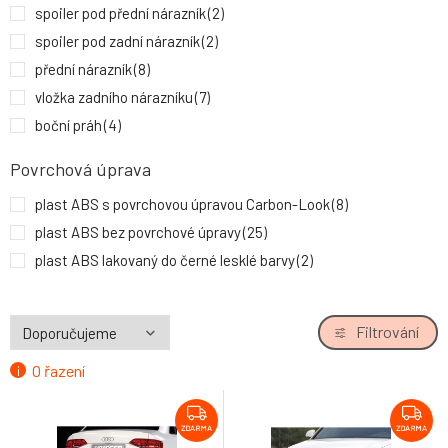
spoiler pod přední nárazník
(2)
spoiler pod zadní nárazník
(2)
přední nárazník
(8)
vložka zadního nárazníku
(7)
boční práh
(4)
patka na zadní okno
(2)
Povrchová úprava
plast ABS s povrchovou úpravou Carbon-Look
(8)
plast ABS bez povrchové úpravy
(25)
plast ABS lakovaný do černé lesklé barvy
(2)
Filtrování
O řazení
ZDARMA
ZDARMA