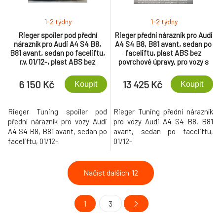
1-2 týdny
1-2 týdny
Rieger spoiler pod přední
Rieger přední nárazník pro Audi
nárazník pro Audi A4 S4 B8,
A4 S4 B8, B81 avant, sedan po
B81 avant, sedan po faceliftu,
faceliftu, plast ABS bez
r.v. 01/12-, plast ABS bez
povrchové úpravy, pro vozy s
povrchové úpravy
ostřikovači světlometů a
maskou RS4
6 150 Kč
13 425 Kč
Koupit
Koupit
Rieger Tuning spoiler pod
Rieger Tuning přední nárazník
přední nárazník pro vozy Audi
pro vozy Audi A4 S4 B8, B81
A4 S4 B8, B81 avant, sedan po
avant, sedan po faceliftu,
faceliftu, 01/12-.
01/12-.
Načíst dalších
12
1
3