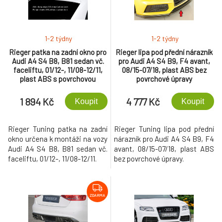
1-2 týdny
1-2 týdny
Rieger patka na zadní okno pro
Rieger lipa pod přední nárazník
Audi A4 S4 B8, B81 sedan vč.
pro Audi A4 S4 B9, F4 avant,
faceliftu, 01/12-, 11/08-12/11,
08/15-07/18, plast ABS bez
plast ABS s povrchovou
povrchové úpravy
úpravou Carbon-Look
1 894 Kč
4 777 Kč
Koupit
Koupit
Rieger Tuning patka na zadní
Rieger Tuning lipa pod přední
okno určena k montáži na vozy
nárazník pro Audi A4 S4 B9, F4
Audi A4 S4 B8, B81 sedan vč.
avant, 08/15-07/18, plast ABS
faceliftu, 01/12-, 11/08-12/11.
bez povrchové úpravy.
ZDARMA