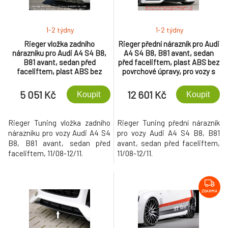
1-2 týdny
1-2 týdny
Rieger vložka zadního
Rieger přední nárazník pro Audi
nárazníku pro Audi A4 S4 B8,
A4 S4 B8, B81 avant, sedan
B81 avant, sedan před
před faceliftem, plast ABS bez
faceliftem, plast ABS bez
povrchové úpravy, pro vozy s
povrchové úpravy, S-Line, pro
parkovacím asistentem (PDC)
orig. dvojité koncovky na obou
5 051 Kč
12 601 Kč
Koupit
Koupit
stranách
Rieger Tuning vložka zadního
Rieger Tuning přední nárazník
nárazníku pro vozy Audi A4 S4
pro vozy Audi A4 S4 B8, B81
B8, B81 avant, sedan před
avant, sedan před faceliftem,
faceliftem, 11/08-12/11.
11/08-12/11.
ZDARMA