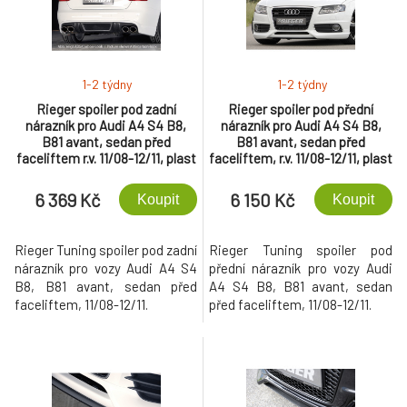
1-2 týdny
1-2 týdny
Rieger spoiler pod zadní
Rieger spoiler pod přední
nárazník pro Audi A4 S4 B8,
nárazník pro Audi A4 S4 B8,
B81 avant, sedan před
B81 avant, sedan před
faceliftem r.v. 11/08-12/11, plast
faceliftem, r.v. 11/08-12/11, plast
ABS bez povrchové úpravy, S-
ABS bez povrchové úpravy
Line, pro dvojité koncovky na
6 369 Kč
6 150 Kč
Koupit
Koupit
obou stranách 4x115x85 mm
Rieger Tuning spoiler pod zadní
Rieger Tuning spoiler pod
nárazník pro vozy Audi A4 S4
přední nárazník pro vozy Audi
B8, B81 avant, sedan před
A4 S4 B8, B81 avant, sedan
faceliftem, 11/08-12/11.
před faceliftem, 11/08-12/11.