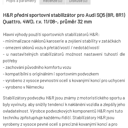
Popis a parametry
Recenze (0)
Diskuse (0)
H&R přední sportovní stabilizátor pro Audi SQ5 (8R, 8R1)
Quattro, 4WD, r.v. 11/08-, průměr 32 mm
Hlavní výhody použití sportovních stabilizátorů H&R:
- minimalizace náklonů karoserie a zvýšení stability v zatáčkách
- omezení sklonů vozu k přetáčivosti / nedotáčivosti
- u nastavitelných stabilizátorů možnost nastavení tuhosti dle
potřeby
- zachování původního komfortu vozu
- kompatibilní s originálním i sportovním podvozkem
- vyrobeno z vysoce pevnostní oceli s kovanými konci pro uchycení
- vyrobeno v Německu
Stabilizátory podvozku H&R jsou známy z motoristického sportu a
byly vyvinuty, aby snížily tendenci k naklánění vozidla a zlepšily jeho
ovladatelnost. Výrobce podvozkových komponentů H&R nyní tuto
techniku zpřístupňuje každému řidiči. Stabilizátory H&R jsou
vyrobeny z vysoce pevné oceli s precizně kovanými konci a pro