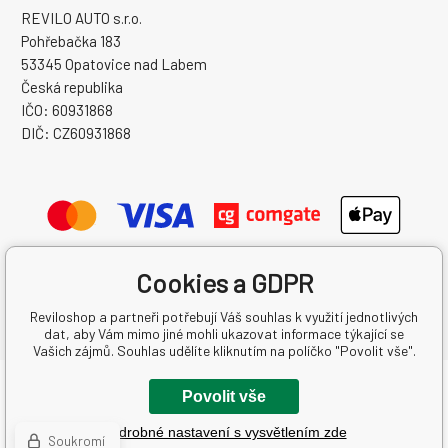
REVILO AUTO s.r.o.
Pohřebačka 183
53345 Opatovice nad Labem
Česká republika
IČO: 60931868
DIČ: CZ60931868
Cookies a GDPR
Reviloshop a partneři potřebují Váš souhlas k využití jednotlivých
dat, aby Vám mimo jiné mohli ukazovat informace týkající se
Vašich zájmů. Souhlas udělíte kliknutím na políčko "Povolit vše".
Copyright © 2026 REVILO AUTO s.r.o.
Povolit vše
Všechna práva vyhrazena.
Podrobné nastavení s vysvětlením zde
Vytvořil binargon.cz
-
Mapa stránek
Soukromí