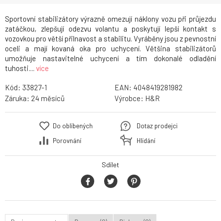
Sportovní stabilizátory výrazně omezují náklony vozu při průjezdu
zatáčkou, zlepšují odezvu volantu a poskytují lepší kontakt s
vozovkou pro větší přilnavost a stabilitu. Vyráběny jsou z pevnostní
oceli a mají kovaná oka pro uchycení. Většina stabilizátorů
umožňuje nastavitelné uchycení a tím dokonalé odladění
tuhosti....
více
Kód:
33827-1
EAN:
4048419281982
Záruka:
24
Výrobce:
H&R
Do oblíbených
Dotaz prodejci
Porovnání
Hlídání
Sdílet