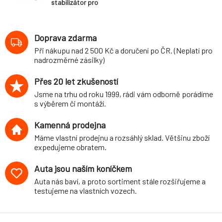
stabilizátor pro
Audi SQ5 (8R,
8R1) Quattro,
4WD, r.v. 11/08-,
Doprava zdarma
průměr 32 mm
Při nákupu nad 2 500 Kč a doručení po ČR. (Neplatí pro
nadrozměrné zásilky)
Přes 20 let zkušeností
Jsme na trhu od roku 1999, rádi vám odborně porádíme
s výběrem či montáží.
Kamenná prodejna
Máme vlastní prodejnu a rozsáhlý sklad. Většinu zboží
expedujeme obratem.
Auta jsou naším koníčkem
Auta nás baví, a proto sortiment stále rozšiřujeme a
testujeme na vlastních vozech.