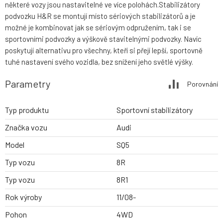
některé vozy jsou nastavitelné ve více polohách.Stabilizátory
podvozku H&R se montují místo sériových stabilizátorů a je
možné je kombinovat jak se sériovým odpružením, tak i se
sportovními podvozky a výškově stavitelnými podvozky. Navíc
poskytují alternativu pro všechny, kteří si přejí lepší, sportovně
tuhé nastavení svého vozidla, bez snížení jeho světlé výšky.
Parametry
Porovnání
Typ produktu
Sportovní stabilizátory
Značka vozu
Audi
Model
SQ5
Typ vozu
8R
Typ vozu
8R1
Rok výroby
11/08-
Pohon
4WD