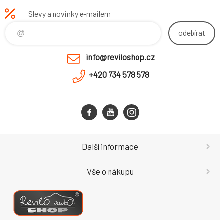
Slevy a novinky e-mailem
odebírat
info@reviloshop.cz
+420 734 578 578
Další informace
Vše o nákupu