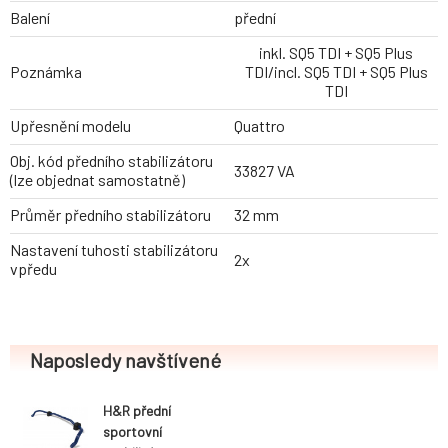
Balení
přední
inkl. SQ5 TDI + SQ5 Plus
Poznámka
TDI/incl. SQ5 TDI + SQ5 Plus
TDI
Upřesnění modelu
Quattro
Obj. kód předního stabilizátoru
33827 VA
(lze objednat samostatně)
Průměr předního stabilizátoru
32 mm
Nastavení tuhosti stabilizátoru
2x
vpředu
Naposledy navštívené
H&R přední
sportovní