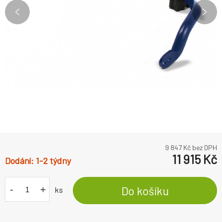
9 847
Kč bez DPH
11 915
Kč
1-2 týdny
-
+
Do košíku
ks