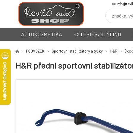
info@revi
AUTOKOSMETIKA
EXTERIÉR, STYLING
PODVOZEK
Sportovní stabilizátory a tyčky
H&R
Ško
H&R přední sportovní stabilizáto