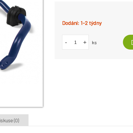
1-2 týdny
-
+
ks
iskuse (0)