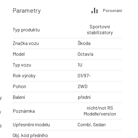
Parametry
Porovnání
Sportovní
Typ produktu
stabilizátory
Značka vozu
Škoda
Model
Octavia
Typ vozu
1U
Rok výroby
01/97-
Pohon
2WD
Balení
přední
y
nicht/not RS
Poznámka
y
Modelle/version
Upřesnění modelu
Combi, Sedan
é
Obj. kód předního