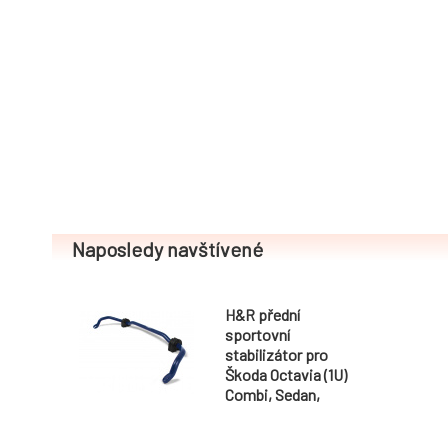
Naposledy navštívené
H&R přední
sportovní
stabilizátor pro
Škoda Octavia (1U)
Combi, Sedan,
2WD, r.v. 01/97-,
průměr 22 mm