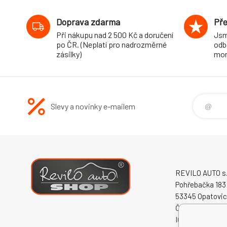
Doprava zdarma
Pře
Při nákupu nad 2 500 Kč a doručení
Jsm
po ČR. (Neplatí pro nadrozměrné
odb
zásilky)
mon
Slevy a novinky e-mailem
REVILO AUTO s.r
Pohřebačka 183
53345 Opatovi
Česká republika
IČO: 60931868