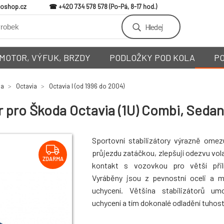
loshop.cz
+420 734 578 578
Hledej
MOTOR, VÝFUK, BRZDY
PODLOŽKY POD KOLA
P
da
Octavia
Octavia I (od 1996 do 2004)
r pro Škoda Octavia (1U) Combi, Sedan
Sportovní stabilizátory výrazně omez
průjezdu zatáčkou, zlepšují odezvu vola
ZDARMA
kontakt s vozovkou pro větší přiln
Vyráběny jsou z pevnostní oceli a 
uchycení. Většina stabilizátorů um
uchycení a tím dokonalé odladění tuhosti