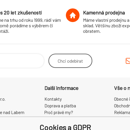
s 20 let zkušeností
Kamenná prodejna
e na trhu od roku 1999, rádi vám
Máme vlastní prodejnu a
orně porádíme s výběrem či
sklad. Většinu zboží ex
táží.
obratem.
Chci
odebírat
Další informace
Vše o 
.o.
Kontakty
Obecné 
Doprava a platba
Obchodn
ce nad Labem
Proč právě my?
Reklama
O nás
Zpracová
Cookies a GDPR
Kamenná prodejna
Odstoup