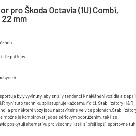
tor pro Škoda Octavia (1U) Combi,
ěr 22 mm
táčkách
i dle potřeby
 uchycení
rtu a byly vyvinuty, aby snížily tendenci k naklánění vozidla a zlepšil
 nyní tuto techniku zpřístupňuje každému řidiči. Stabilizátory H&R
nci a pro některé vozy jsou nastavitelné ve více polohách.Stabilizátor
je možné je kombinovat jak se sériovým odpružením, tak i se
 poskytují alternativu pro všechny, kteří si přejí lepší, sportovně tuh