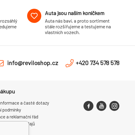
Auta jsou naším koníčkem
 rozsáhlý
Auta nás baví, a proto sortiment
pedujeme
stále rozšiřujeme a testujeme na
vlastních vozech.
info@reviloshop.cz
+420 734 578 578
nákupu
informace a časté dotazy
í podmínky
ce a reklamační řád
ní osobních údajů
ení od smlouvy