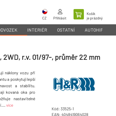
Košík
CZ
Přihlásit
je prázdný
ODVOZEK
INTERIÉR
OSTATNÍ
AUTOHIFI
, 2WD, r.v. 01/97-, průměr 22 mm
ují náklony vozu při
ntu a poskytují lepší
avost a stabilitu.
mají kovaná oka pro
ožňuje nastavitelné
....
více
Kód:
33525-1
EAN:
4048419064028