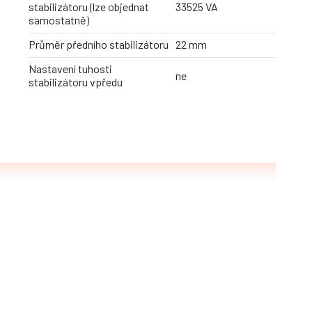
stabilizátoru (lze objednat
33525 VA
samostatně)
Průměr předního stabilizátoru
22 mm
Nastavení tuhosti
ne
stabilizátoru vpředu