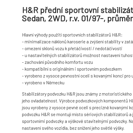
H&R přední sportovní stabilizá
Sedan, 2WD, r.v. 01/97-, prům
Hlavní výhody použití sportovních stabilizátorů H&R:
- minimalizace náklonů karoserie a zvýšení stability v za
- omezení sklonů vozu k přetáčivosti / nedotáčivosti
- u nastavitelných stabilizátorů možnost nastavení tuhost
- zachování původního komfortu vozu
- kompatibilní s originálním i sportovním podvozkem
- vyrobeno z vysoce pevnostní oceli s kovanými konci pro
- vyrobeno v Německu
Stabilizátory podvozku H&R jsou známy z motoristického spo
jeho ovladatelnost. Výrobce podvozkových komponentů H&R
jsou vyrobeny z vysoce pevné oceli s precizně kovanými ko
podvozku H&R se montují místo sériových stabilizátorů a 
sportovními podvozky a výškově stavitelnými podvozky. Navíc
nastavení svého vozidla, bez snížení jeho světlé výšky.