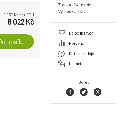
Záruka:
24
Výrobce:
H&R
6 630
Kč bez DPH
8 022
Kč
Do oblíbených
Do košíku
Porovnání
Dotaz prodejci
Hlídání
Sdílet