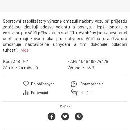
Sportovní stabilizátory výrazně omezují náklony vozu při průjezdu
zatáčkou, zlepšují odezvu volantu a poskytují lepší kontakt s
vozovkou pro větší přilnavost a stabilitu. Vyráběny jsou z pevnostní
oceli a mají kovaná oka pro uchycení. Většina stabilizátorů
umožňuje nastavitelné uchycení a tím dokonalé odladění
tuhosti....
více
Kód:
33810-2
EAN:
4048419274328
Záruka:
24
Výrobce:
H&R
Do oblíbených
Dotaz prodejci
Porovnání
Hlídání
Sdílet