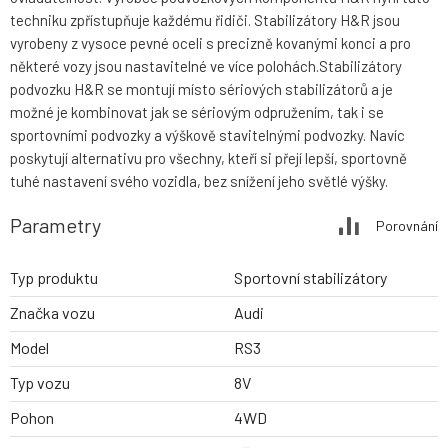
techniku zpřístupňuje každému řidiči. Stabilizátory H&R jsou
vyrobeny z vysoce pevné oceli s precizně kovanými konci a pro
některé vozy jsou nastavitelné ve více polohách.Stabilizátory
podvozku H&R se montují místo sériových stabilizátorů a je
možné je kombinovat jak se sériovým odpružením, tak i se
sportovními podvozky a výškově stavitelnými podvozky. Navíc
poskytují alternativu pro všechny, kteří si přejí lepší, sportovně
tuhé nastavení svého vozidla, bez snížení jeho světlé výšky.
Parametry
Porovnání
Typ produktu
Sportovní stabilizátory
Značka vozu
Audi
Model
RS3
Typ vozu
8V
Pohon
4WD