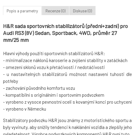
Popis a parametry
Recenze (0)
Diskuse (0)
H&R sada sportovních stabilizátorů (přední+zadní) pro
Audi RS3 (8V) Sedan, Sportback, 4WD, průměr 27
mm/25 mm
Hlavní výhody použití sportovních stabilizátorů H&R:
- minimalizace náklonů karoserie a zvýšení stability v zatáčkách
- omezení sklonů vozu k přetáčivosti / nedotáčivosti
- u nastavitelných stabilizátorů možnost nastavení tuhosti dle
potřeby
- zachování původního komfortu vozu
- kompatibilní s originálním i sportovním podvozkem
- vyrobeno z vysoce pevnostní oceli s kovanými konci pro uchycení
- vyrobeno v Německu
Stabilizátory podvozku H&R jsou známy z motoristického sportu a
byly vyvinuty, aby snížily tendenci k naklánění vozidla a zlepšily jeho
ovladatelnost. Výrobce podvozkových komponentů H&R nyní tuto