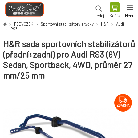
Košík
Menu
Hledej
PODVOZEK
Sportovní stabilizátory a tyčky
H&R
Audi
RS3
H&R sada sportovních stabilizátorů
(přední+zadní) pro Audi RS3 (8V)
Sedan, Sportback, 4WD, průměr 27
mm/25 mm
ZDARMA