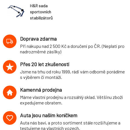
H&R sada
sportovních
stabilizátorů
(přední+zadní)
pro Audi RS3 (8V)
Sedan,
Doprava zdarma
Sportback, 4WD,
Při nákupu nad 2 500 Kč a doručení po ČR. (Neplatí pro
průměr 27
nadrozměrné zásilky)
mm/25 mm
Přes 20 let zkušeností
Jsme na trhu od roku 1999, rádi vám odborně porádíme
s výběrem či montáží.
Kamenná prodejna
Máme vlastní prodejnu a rozsáhlý sklad. Většinu zboží
expedujeme obratem.
Auta jsou naším koníčkem
Auta nás baví, a proto sortiment stále rozšiřujeme a
testujeme na vlastních vozech.