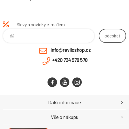
Slevy a novinky e-mailem
odebírat
info@reviloshop.cz
+420 734 578 578
Další informace
Vše o nákupu