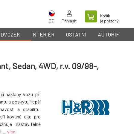
Košík
CZ
Přihlásit
je prázdný
ODVOZEK
INTERIÉR
OSTATNÍ
AUTOHIFI
nt, Sedan, 4WD, r.v. 09/98-,
ují náklony vozu při
ntu a poskytují lepší
avost a stabilitu.
mají kovaná oka pro
ožňuje nastavitelné
....
více