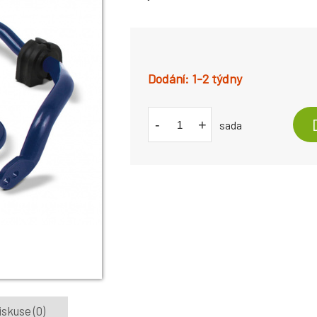
1-2 týdny
-
+
sada
iskuse (0)