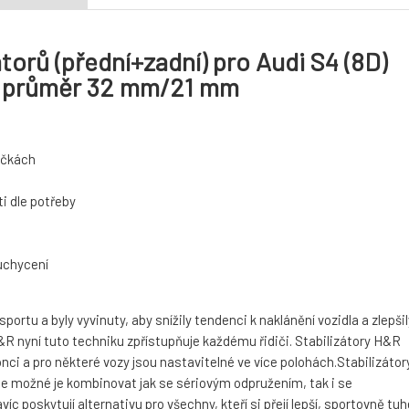
torů (přední+zadní) pro Audi S4 (8D)
-, průměr 32 mm/21 mm
táčkách
i dle potřeby
 uchycení
rtu a byly vyvinuty, aby snížily tendenci k naklánění vozidla a zlepšil
 nyní tuto techniku zpřístupňuje každému řidiči. Stabilizátory H&R
nci a pro některé vozy jsou nastavitelné ve více polohách.Stabilizátor
je možné je kombinovat jak se sériovým odpružením, tak i se
 poskytují alternativu pro všechny, kteří si přejí lepší, sportovně tuh