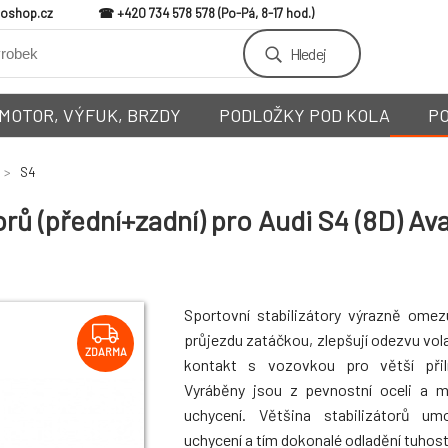
loshop.cz
+420 734 578 578
Hledej
MOTOR, VÝFUK, BRZDY
PODLOŽKY POD KOLA
P
S4
ů (přední+zadní) pro Audi S4 (8D) Ava
Sportovní stabilizátory výrazně omez
průjezdu zatáčkou, zlepšují odezvu vola
ZDARMA
kontakt s vozovkou pro větší přiln
Vyráběny jsou z pevnostní oceli a 
uchycení. Většina stabilizátorů um
uchycení a tím dokonalé odladění tuhosti