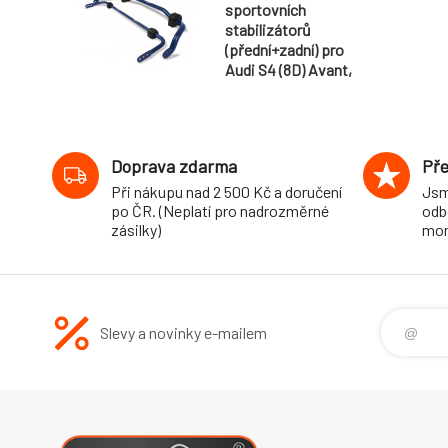
sportovních
stabilizátorů
(přední+zadní) pro
Audi S4 (8D) Avant,
Sedan, 4WD, r.v.
09/98-, průměr 32
mm/21 mm
Doprava zdarma
Pře
Při nákupu nad 2 500 Kč a doručení
Jsm
po ČR. (Neplatí pro nadrozměrné
odb
zásilky)
mon
Slevy a novinky e-mailem