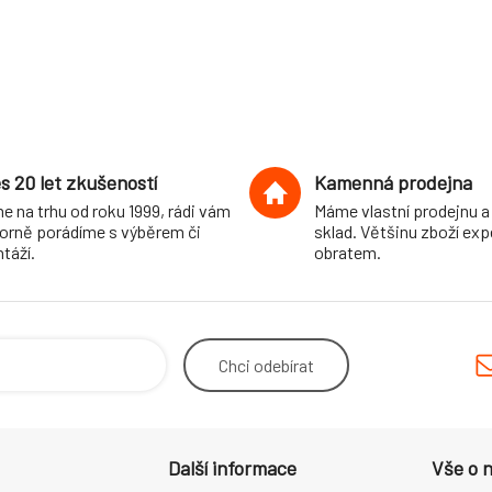
s 20 let zkušeností
Kamenná prodejna
e na trhu od roku 1999, rádi vám
Máme vlastní prodejnu a
orně porádíme s výběrem či
sklad. Většinu zboží ex
táží.
obratem.
Chci
odebírat
Další informace
Vše o 