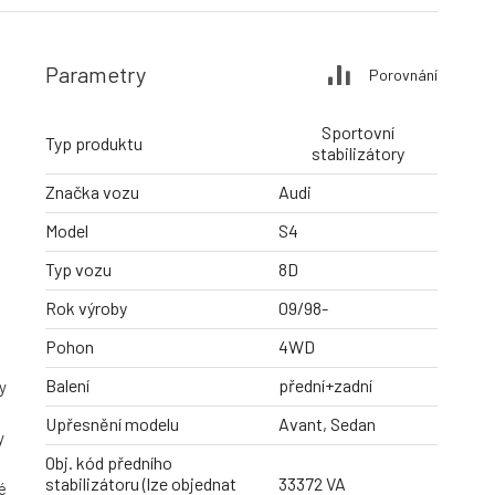
Parametry
Porovnání
Sportovní
Typ produktu
stabilizátory
Značka vozu
Audi
Model
S4
Typ vozu
8D
Rok výroby
09/98-
Pohon
4WD
Balení
přední+zadní
y
Upřesnění modelu
Avant, Sedan
y
Obj. kód předního
stabilizátoru (lze objednat
33372 VA
é