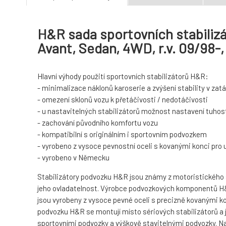
H&R sada sportovních stabilizá
Avant, Sedan, 4WD, r.v. 09/98
Hlavní výhody použití sportovních stabilizátorů H&R:
- minimalizace náklonů karoserie a zvýšení stability v za
- omezení sklonů vozu k přetáčivosti / nedotáčivosti
- u nastavitelných stabilizátorů možnost nastavení tuhost
- zachování původního komfortu vozu
- kompatibilní s originálním i sportovním podvozkem
- vyrobeno z vysoce pevnostní oceli s kovanými konci pro
- vyrobeno v Německu
Stabilizátory podvozku H&R jsou známy z motoristického spo
jeho ovladatelnost. Výrobce podvozkových komponentů H&R
jsou vyrobeny z vysoce pevné oceli s precizně kovanými ko
podvozku H&R se montují místo sériových stabilizátorů a 
sportovními podvozky a výškově stavitelnými podvozky. Navíc