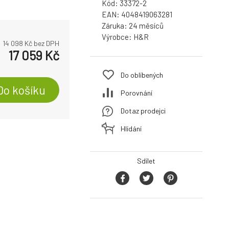
Kód:
33372-2
EAN:
4048419063281
Záruka:
24
Výrobce:
H&R
14 098
Kč bez DPH
17 059
Kč
Do oblíbených
Do košíku
Porovnání
Dotaz prodejci
Hlídání
Sdílet