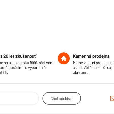
s 20 let zkušeností
Kamenná prodejna
e na trhu od roku 1999, rádi vám
Máme vlastní prodejnu a
orně porádíme s výběrem či
sklad. Většinu zboží ex
táží.
obratem.
Chci
odebírat