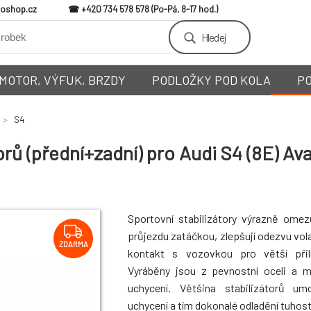
loshop.cz
+420 734 578 578
Hledej
MOTOR, VÝFUK, BRZDY
PODLOŽKY POD KOLA
P
S4
ů (přední+zadní) pro Audi S4 (8E) Ava
Sportovní stabilizátory výrazně omez
průjezdu zatáčkou, zlepšují odezvu vola
ZDARMA
kontakt s vozovkou pro větší přiln
Vyráběny jsou z pevnostní oceli a 
uchycení. Většina stabilizátorů um
uchycení a tím dokonalé odladění tuhosti