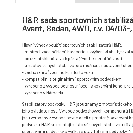
H&R sada sportovních stabilizá
Avant, Sedan, 4WD, r.v. 04/03
Hlavní výhody použití sportovních stabilizátorů H&R:
- minimalizace náklonů karoserie a zvýšení stability v za
- omezení sklonů vozu k přetáčivosti / nedotáčivosti
- u nastavitelných stabilizátorů možnost nastavení tuhost
- zachování původního komfortu vozu
- kompatibilní s originálním i sportovním podvozkem
- vyrobeno z vysoce pevnostní oceli s kovanými konci pro
- vyrobeno v Německu
Stabilizátory podvozku H&R jsou známy z motoristického spo
jeho ovladatelnost. Výrobce podvozkových komponentů H&R
jsou vyrobeny z vysoce pevné oceli s precizně kovanými ko
podvozku H&R se montují místo sériových stabilizátorů a 
sportovními podvozky a výškově stavitelnými podvozky. Navíc