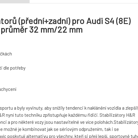
torů (přední+zadní) pro Audi S4 (8E)
-, průměr 32 mm/22 mm
táčkách
i dle potřeby
 uchycení
rtu a byly vyvinuty, aby snížily tendenci k naklánění vozidla a zlepšil
 nyní tuto techniku zpřístupňuje každému řidiči. Stabilizátory H&R
nci a pro některé vozy jsou nastavitelné ve více polohách.Stabilizátor
je možné je kombinovat jak se sériovým odpružením, tak i se
 poskytují alternativu pro všechny, kteří si přejí lepší, sportovně tuh