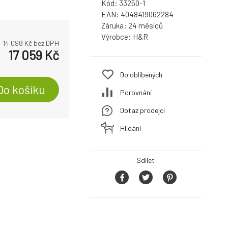
Kód:
33250-1
EAN:
4048419062284
Záruka:
24
Výrobce:
H&R
14 098
Kč bez DPH
17 059
Kč
Do oblíbených
Do košíku
Porovnání
Dotaz prodejci
Hlídání
Sdílet