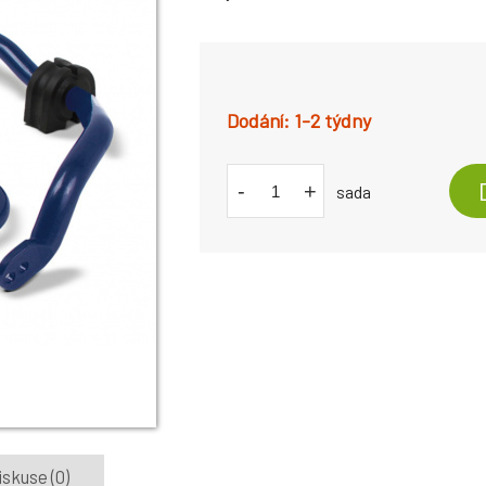
1-2 týdny
-
+
sada
iskuse (0)