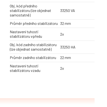
Obj. kód předního
stabilizátoru (lze objednat
33250 VA
samostatně)
Průměr předního stabilizátoru
32 mm
Nastavení tuhosti
2x
stabilizátoru vpředu
Obj. kód zadního stabilizátoru
33250 HA
(lze objednat samostatně)
Průměr zadního stabilizátoru
22 mm
Nastavení tuhosti
2x
stabilizátoru vzadu