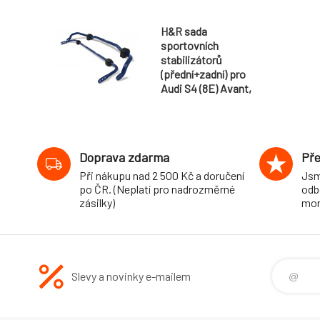
H&R sada
sportovních
stabilizátorů
(přední+zadní) pro
Audi S4 (8E) Avant,
Sedan, 4WD, r.v.
04/03-, průměr 32
mm/22 mm
Doprava zdarma
Pře
Při nákupu nad 2 500 Kč a doručení
Jsm
po ČR. (Neplatí pro nadrozměrné
odb
zásilky)
mon
Slevy a novinky e-mailem