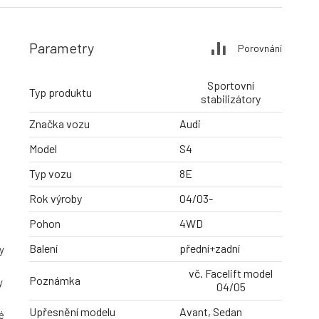
Parametry
Porovnání
Sportovní
Typ produktu
stabilizátory
Značka vozu
Audi
Model
S4
Typ vozu
8E
Rok výroby
04/03-
Pohon
4WD
Balení
přední+zadní
y
vč. Facelift model
Poznámka
y
04/05
Upřesnění modelu
Avant, Sedan
é