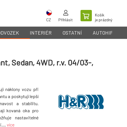
Košík
CZ
Přihlásit
je prázdný
ODVOZEK
INTERIÉR
OSTATNÍ
AUTOHIFI
nt, Sedan, 4WD, r.v. 04/03-,
ují náklony vozu při
ntu a poskytují lepší
avost a stabilitu.
mají kovaná oka pro
ožňuje nastavitelné
....
více