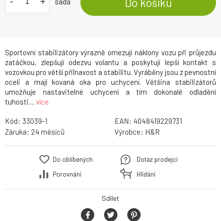
-
+
Do košíku
sada
Sportovní stabilizátory výrazně omezují náklony vozu při průjezdu
zatáčkou, zlepšují odezvu volantu a poskytují lepší kontakt s
vozovkou pro větší přilnavost a stabilitu. Vyráběny jsou z pevnostní
oceli a mají kovaná oka pro uchycení. Většina stabilizátorů
umožňuje nastavitelné uchycení a tím dokonalé odladění
tuhosti....
více
Kód:
33039-1
EAN:
4048419229731
Záruka:
24
Výrobce:
H&R
Do oblíbených
Dotaz prodejci
Porovnání
Hlídání
Sdílet