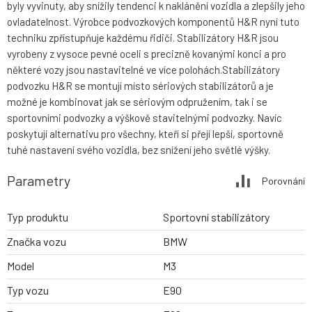
byly vyvinuty, aby snížily tendenci k naklánění vozidla a zlepšily jeho
ovladatelnost. Výrobce podvozkových komponentů H&R nyní tuto
techniku zpřístupňuje každému řidiči. Stabilizátory H&R jsou
vyrobeny z vysoce pevné oceli s precizně kovanými konci a pro
některé vozy jsou nastavitelné ve více polohách.Stabilizátory
podvozku H&R se montují místo sériových stabilizátorů a je
možné je kombinovat jak se sériovým odpružením, tak i se
sportovními podvozky a výškově stavitelnými podvozky. Navíc
poskytují alternativu pro všechny, kteří si přejí lepší, sportovně
tuhé nastavení svého vozidla, bez snížení jeho světlé výšky.
Parametry
Porovnání
Typ produktu
Sportovní stabilizátory
Značka vozu
BMW
Model
M3
Typ vozu
E90