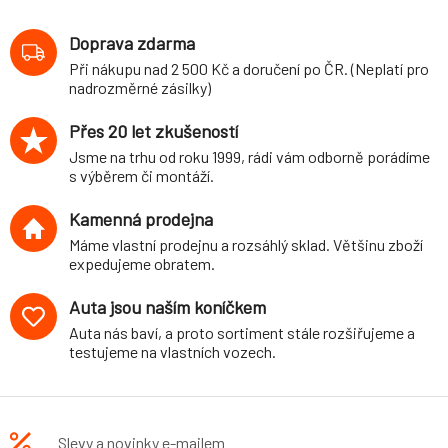
pro BMW M3
(E90, E92, E93)
Doprava zdarma
Cabrio, Coupé,
Při nákupu nad 2 500 Kč a doručení po ČR. (Neplatí pro
Sedan, 2WD, r.v.
nadrozměrné zásilky)
09/07-, 2008-,
průměr 27
Přes 20 let zkušeností
mm/23 mm
Jsme na trhu od roku 1999, rádi vám odborně porádíme
s výběrem či montáží.
Kamenná prodejna
Máme vlastní prodejnu a rozsáhlý sklad. Většinu zboží
expedujeme obratem.
Auta jsou naším koníčkem
Auta nás baví, a proto sortiment stále rozšiřujeme a
testujeme na vlastních vozech.
Slevy a novinky e-mailem