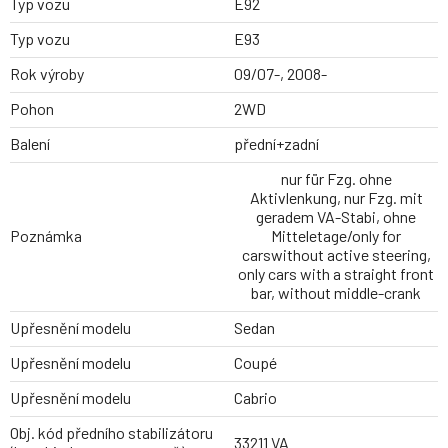
Typ vozu
E92
Typ vozu
E93
Rok výroby
09/07-, 2008-
Pohon
2WD
Balení
přední+zadní
nur für Fzg. ohne
Aktivlenkung, nur Fzg. mit
geradem VA-Stabi, ohne
Poznámka
Mitteletage/only for
carswithout active steering,
only cars with a straight front
bar, without middle-crank
Upřesnění modelu
Sedan
Upřesnění modelu
Coupé
Upřesnění modelu
Cabrio
Obj. kód předního stabilizátoru
33211 VA