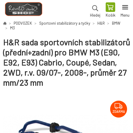
Košík
Menu
Hledej
PODVOZEK
Sportovní stabilizátory a tyčky
H&R
BMW
M3
H&R sada sportovních stabilizátorů
(přední+zadní) pro BMW M3 (E90,
E92, E93) Cabrio, Coupé, Sedan,
2WD, r.v. 09/07-, 2008-, průměr 27
mm/23 mm
ZDARMA