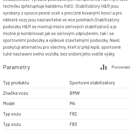
techniku zpřístupňuje každému řidiči. Stabilizátory H&R jsou
vyrobeny z vysoce pevné oceli s precizně kovanými konci a pro
některé vozy jsou nastavitelné ve více polohách.Stabilizátory
podvozku H&R se montují místo sériových stabilizátorů a je
možné je kombinovat jak se sériovým odpružením, tak i se
sportovními podvozky a výškově stavitelnými podvozky. Navíc
poskytují alternativu pro všechny, kteří si přejí lepší, sportovně
tuhé nastavení svého vozidla, bez snížení jeho světlé výšky.
Parametry
Porovnání
Typ produktu
Sportovní stabilizátory
Značka vozu
BMW
Model
M4
Typ vozu
F82
Typ vozu
F83