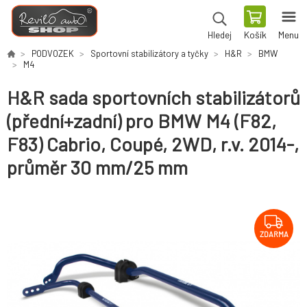
Košík
Menu
Hledej
PODVOZEK
Sportovní stabilizátory a tyčky
H&R
BMW
M4
H&R sada sportovních stabilizátorů
(přední+zadní) pro BMW M4 (F82,
F83) Cabrio, Coupé, 2WD, r.v. 2014-,
průměr 30 mm/25 mm
ZDARMA