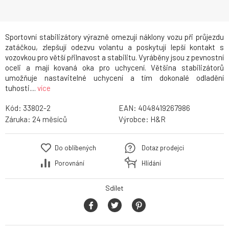
Sportovní stabilizátory výrazně omezují náklony vozu při průjezdu
zatáčkou, zlepšují odezvu volantu a poskytují lepší kontakt s
vozovkou pro větší přilnavost a stabilitu. Vyráběny jsou z pevnostní
oceli a mají kovaná oka pro uchycení. Většina stabilizátorů
umožňuje nastavitelné uchycení a tím dokonalé odladění
tuhosti....
více
Kód:
33802-2
EAN:
4048419267986
Záruka:
24
Výrobce:
H&R
Do oblíbených
Dotaz prodejci
Porovnání
Hlídání
Sdílet