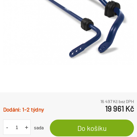
16 497
Kč bez DPH
19 961
Kč
1-2 týdny
-
+
Do košíku
sada