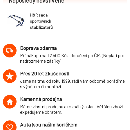
Naposledy navštívené
H&R sada
sportovních
stabilizátorů
(přední+zadní)
pro BMW M4
(F82, F83)
Doprava zdarma
Cabrio, Coupé,
Při nákupu nad 2 500 Kč a doručení po ČR. (Neplatí pro
2WD, r.v. 2014-,
nadrozměrné zásilky)
průměr 30
mm/25 mm
Přes 20 let zkušeností
Jsme na trhu od roku 1999, rádi vám odborně porádíme
s výběrem či montáží.
Kamenná prodejna
Máme vlastní prodejnu a rozsáhlý sklad. Většinu zboží
expedujeme obratem.
Auta jsou naším koníčkem