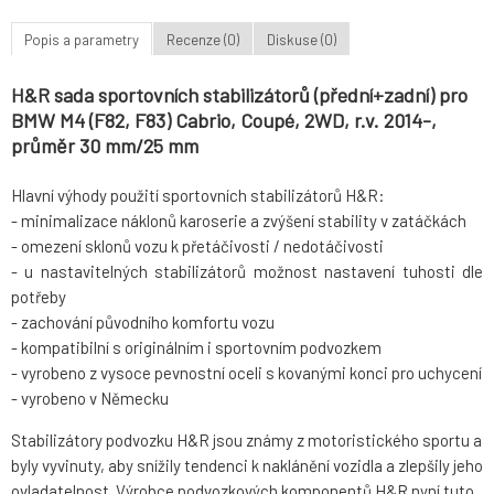
Popis a parametry
Recenze (0)
Diskuse (0)
H&R sada sportovních stabilizátorů (přední+zadní) pro
BMW M4 (F82, F83) Cabrio, Coupé, 2WD, r.v. 2014-,
průměr 30 mm/25 mm
Hlavní výhody použití sportovních stabilizátorů H&R:
- minimalizace náklonů karoserie a zvýšení stability v zatáčkách
- omezení sklonů vozu k přetáčivosti / nedotáčivosti
- u nastavitelných stabilizátorů možnost nastavení tuhosti dle
potřeby
- zachování původního komfortu vozu
- kompatibilní s originálním i sportovním podvozkem
- vyrobeno z vysoce pevnostní oceli s kovanými konci pro uchycení
- vyrobeno v Německu
Stabilizátory podvozku H&R jsou známy z motoristického sportu a
byly vyvinuty, aby snížily tendenci k naklánění vozidla a zlepšily jeho
ovladatelnost. Výrobce podvozkových komponentů H&R nyní tuto