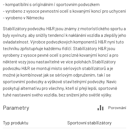
- kompatibilní s originálním i sportovním podvozkem
- vyrobeno z vysoce pevnostní oceli s kovanými konci pro uchycení
- vyrobeno v Německu
Stabilizátory podvozku H&R jsou známy z motoristického sportu a
byly vyvinuty, aby snížily tendenci k naklánění vozidla a zlepšily jeho
ovladatelnost. Výrobce podvozkových komponentů H&R nyní tuto
techniku zpřístupňuje každému řidiči. Stabilizátory H&R jsou
vyrobeny z vysoce pevné oceli s precizně kovanými konci a pro
některé vozy jsou nastavitelné ve více polohách.Stabilizátory
podvozku H&R se montují místo sériových stabilizátorů a je
možné je kombinovat jak se sériovým odpružením, tak i se
sportovními podvozky a výškově stavitelnými podvozky. Navíc
poskytují alternativu pro všechny, kteří si přejí lepší, sportovně
tuhé nastavení svého vozidla, bez snížení jeho světlé výšky.
Parametry
Porovnání
Typ produktu
Sportovní stabilizátory