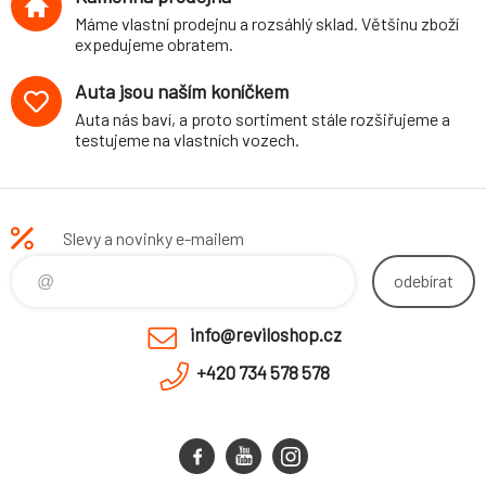
průměr 26
Máme vlastní prodejnu a rozsáhlý sklad. Většinu zboží
mm/19 mm
expedujeme obratem.
Auta jsou naším koníčkem
Auta nás baví, a proto sortiment stále rozšiřujeme a
testujeme na vlastních vozech.
Slevy a novinky e-mailem
odebírat
info@reviloshop.cz
+420 734 578 578