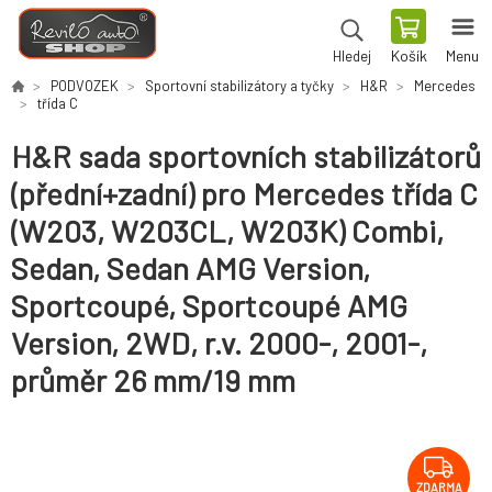
Košík
Menu
Hledej
PODVOZEK
Sportovní stabilizátory a tyčky
H&R
Mercedes
třída C
H&R sada sportovních stabilizátorů
(přední+zadní) pro Mercedes třída C
(W203, W203CL, W203K) Combi,
Sedan, Sedan AMG Version,
Sportcoupé, Sportcoupé AMG
Version, 2WD, r.v. 2000-, 2001-,
průměr 26 mm/19 mm
ZDARMA