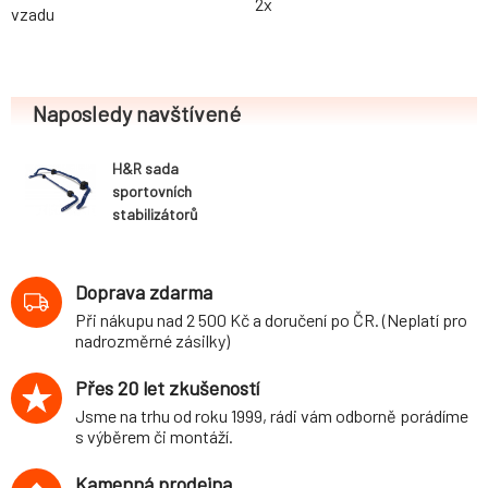
2x
vzadu
Naposledy navštívené
H&R sada
sportovních
stabilizátorů
(přední+zadní)
pro Mercedes
třída C (W203,
Doprava zdarma
W203CL, W203K)
Při nákupu nad 2 500 Kč a doručení po ČR. (Neplatí pro
Combi, Sedan,
nadrozměrné zásilky)
Sedan AMG
Version,
Přes 20 let zkušeností
Sportcoupé,
Jsme na trhu od roku 1999, rádi vám odborně porádíme
Sportcoupé AMG
s výběrem či montáží.
Version, 2WD, r.v.
2000-, 2001-,
Kamenná prodejna