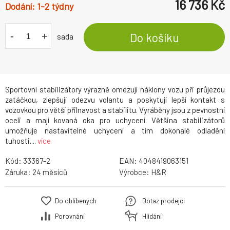
16 736
Kč
1-2 týdny
-
+
Do košíku
sada
Sportovní stabilizátory výrazně omezují náklony vozu při průjezdu
zatáčkou, zlepšují odezvu volantu a poskytují lepší kontakt s
vozovkou pro větší přilnavost a stabilitu. Vyráběny jsou z pevnostní
oceli a mají kovaná oka pro uchycení. Většina stabilizátorů
umožňuje nastavitelné uchycení a tím dokonalé odladění
tuhosti....
více
Kód:
33367-2
EAN:
4048419063151
Záruka:
24
Výrobce:
H&R
Do oblíbených
Dotaz prodejci
Porovnání
Hlídání