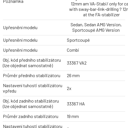
Poznámka
12mm am VA-Stabi/ only for c
with sway-bar-link-drilling ? 
at the FA-stabilizer
Sedan, Sedan AMG Version,
Upřesnění modelu
Sportcoupé AMG Version
Upřesnění modelu
Sportcoupé
Upřesnění modelu
Combi
Obj. kód předního stabilizátoru
33367 VA2
(lze objednat samostatně)
Průměr předního stabilizátoru
26 mm
Nastavení tuhosti stabilizátoru
2x
vpředu
Obj. kód zadního stabilizátoru
33367 HA
(lze objednat samostatně)
Průměr zadního stabilizátoru
19 mm
Nastavení tuhosti stabilizátoru