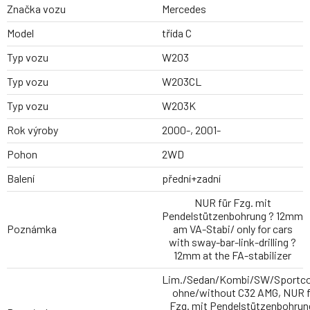
Značka vozu
Mercedes
Model
třída C
Typ vozu
W203
Typ vozu
W203CL
Typ vozu
W203K
Rok výroby
2000-, 2001-
Pohon
2WD
Balení
přední+zadní
NUR für Fzg. mit
Pendelstützenbohrung ? 12mm
Poznámka
am VA-Stabi/ only for cars
with sway-bar-link-drilling ?
12mm at the FA-stabilizer
Lim./Sedan/Kombi/SW/Sportc
ohne/without C32 AMG, NUR f
Fzg. mit Pendelstützenbohrun