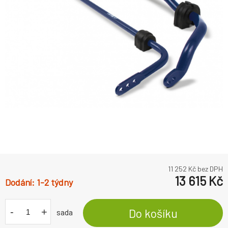
11 252
Kč bez DPH
13 615
Kč
1-2 týdny
-
+
Do košíku
sada