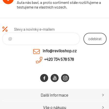
Auta nás baví, a proto sortiment stále rozšiřujeme a
testujeme na vlastních vozech.
Slevy a novinky e-mailem
odebírat
info@reviloshop.cz
+420 734 578 578
Další informace
Vše o nákupu