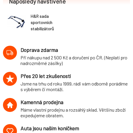
Naposledy navštívené
H&R sada
sportovních
stabilizátorů
(přední+zadní)
pro Opel Corsa
(B,S93) B, B GSI,
Doprava zdarma
2WD, r.v. 03/93-
Při nákupu nad 2 500 Kč a doručení po ČR. (Neplatí pro
00, průměr 26
nadrozměrné zásilky)
mm/22 mm
Přes 20 let zkušeností
Jsme na trhu od roku 1999, rádi vám odborně porádíme
s výběrem či montáží.
Kamenná prodejna
Máme vlastní prodejnu a rozsáhlý sklad. Většinu zboží
expedujeme obratem.
Auta jsou naším koníčkem