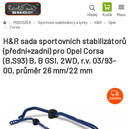
Košík
Menu
Hledej
PODVOZEK
Sportovní stabilizátory a tyčky
H&R
Opel
Corsa
H&R sada sportovních stabilizátorů
(přední+zadní) pro Opel Corsa
(B,S93) B, B GSI, 2WD, r.v. 03/93-
00, průměr 26 mm/22 mm
ZDARMA