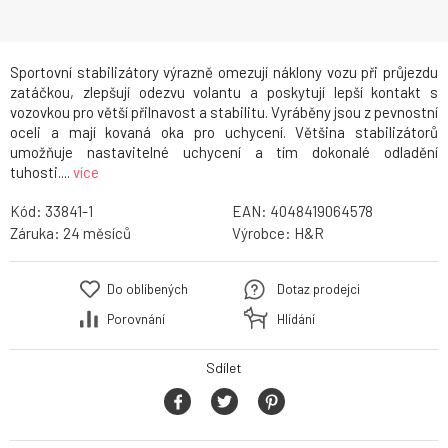
Sportovní stabilizátory výrazně omezují náklony vozu při průjezdu
zatáčkou, zlepšují odezvu volantu a poskytují lepší kontakt s
vozovkou pro větší přilnavost a stabilitu. Vyráběny jsou z pevnostní
oceli a mají kovaná oka pro uchycení. Většina stabilizátorů
umožňuje nastavitelné uchycení a tím dokonalé odladění
tuhosti....
více
Kód:
33841-1
EAN:
4048419064578
Záruka:
24
Výrobce:
H&R
Do oblíbených
Dotaz prodejci
Porovnání
Hlídání
Sdílet