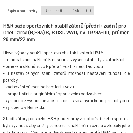
Popis a parametry
Recenze (0)
Diskuse (0)
H&R sada sportovních stabilizátorů (přední+zadní) pro
Opel Corsa (B,S93) B, B GSI, 2WD, r.v. 03/93-00, průměr
26 mm/22 mm
Hlavní výhody použití sportovních stabilizátorů H&R:
- minimalizace náklonů karoserie a zvýšení stability v zatáčkách
- omezení sklonů vozu k přetáčivosti / nedotáčivosti
- u nastavitelných stabilizátorů možnost nastavení tuhosti dle
potřeby
- zachování původního komfortu vozu
- kompatibilní s originálním i sportovním podvozkem
- vyrobeno z vysoce pevnostní oceli s kovanými konci pro uchycení
- vyrobeno v Německu
Stabilizátory podvozku H&R jsou známy z motoristického sportu a
byly vyvinuty, aby snížily tendenci k naklánění vozidla a zlepšily jeho
ovladatelnost. Výrobce podvozkových komponentů H&R nyní tuto