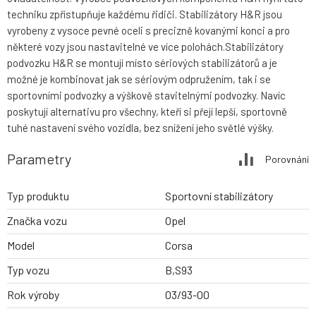
techniku zpřístupňuje každému řidiči. Stabilizátory H&R jsou
vyrobeny z vysoce pevné oceli s precizně kovanými konci a pro
některé vozy jsou nastavitelné ve více polohách.Stabilizátory
podvozku H&R se montují místo sériových stabilizátorů a je
možné je kombinovat jak se sériovým odpružením, tak i se
sportovními podvozky a výškově stavitelnými podvozky. Navíc
poskytují alternativu pro všechny, kteří si přejí lepší, sportovně
tuhé nastavení svého vozidla, bez snížení jeho světlé výšky.
Parametry
Porovnání
Typ produktu
Sportovní stabilizátory
Značka vozu
Opel
Model
Corsa
Typ vozu
B,S93
Rok výroby
03/93-00