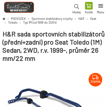
Košík
Menu
Hledej
PODVOZEK
Sportovní stabilizátory a tyčky
H&R
Seat
Toledo
Typ 1M (od 1998 do 2004)
H&R sada sportovních stabilizátorů
(přední+zadní) pro Seat Toledo (1M)
Sedan, 2WD, r.v. 1999-, průměr 26
mm/22 mm
ZDARMA