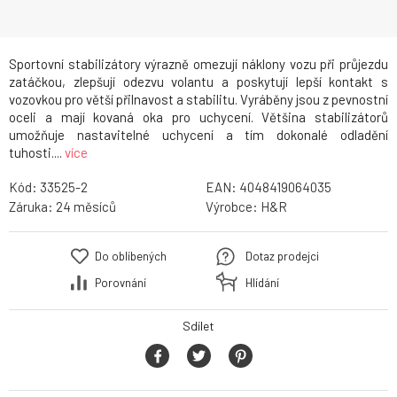
Sportovní stabilizátory výrazně omezují náklony vozu při průjezdu
zatáčkou, zlepšují odezvu volantu a poskytují lepší kontakt s
vozovkou pro větší přilnavost a stabilitu. Vyráběny jsou z pevnostní
oceli a mají kovaná oka pro uchycení. Většina stabilizátorů
umožňuje nastavitelné uchycení a tím dokonalé odladění
tuhosti....
více
Kód:
33525-2
EAN:
4048419064035
Záruka:
24
Výrobce:
H&R
Do oblíbených
Dotaz prodejci
Porovnání
Hlídání
Sdílet