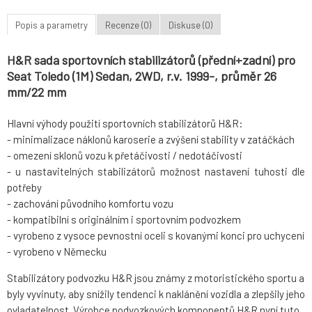
Popis a parametry
Recenze (0)
Diskuse (0)
H&R sada sportovních stabilizátorů (přední+zadní) pro
Seat Toledo (1M) Sedan, 2WD, r.v. 1999-, průměr 26
mm/22 mm
Hlavní výhody použití sportovních stabilizátorů H&R:
- minimalizace náklonů karoserie a zvýšení stability v zatáčkách
- omezení sklonů vozu k přetáčivosti / nedotáčivosti
- u nastavitelných stabilizátorů možnost nastavení tuhosti dle
potřeby
- zachování původního komfortu vozu
- kompatibilní s originálním i sportovním podvozkem
- vyrobeno z vysoce pevnostní oceli s kovanými konci pro uchycení
- vyrobeno v Německu
Stabilizátory podvozku H&R jsou známy z motoristického sportu a
byly vyvinuty, aby snížily tendenci k naklánění vozidla a zlepšily jeho
ovladatelnost. Výrobce podvozkových komponentů H&R nyní tuto