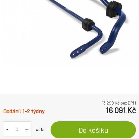
13 298
Kč bez DPH
16 091
Kč
1-2 týdny
-
+
Do košíku
sada