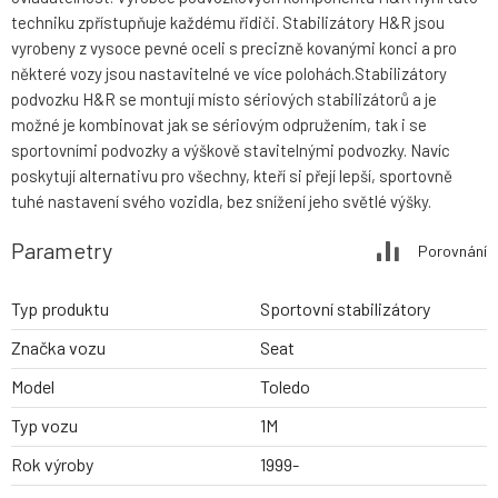
techniku zpřístupňuje každému řidiči. Stabilizátory H&R jsou
vyrobeny z vysoce pevné oceli s precizně kovanými konci a pro
některé vozy jsou nastavitelné ve více polohách.Stabilizátory
podvozku H&R se montují místo sériových stabilizátorů a je
možné je kombinovat jak se sériovým odpružením, tak i se
sportovními podvozky a výškově stavitelnými podvozky. Navíc
poskytují alternativu pro všechny, kteří si přejí lepší, sportovně
tuhé nastavení svého vozidla, bez snížení jeho světlé výšky.
Parametry
Porovnání
Typ produktu
Sportovní stabilizátory
Značka vozu
Seat
Model
Toledo
Typ vozu
1M
Rok výroby
1999-