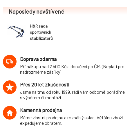
Naposledy navštívené
H&R sada
sportovních
stabilizátorů
(přední+zadní)
pro Seat Toledo
(1M) Sedan, 2WD,
Doprava zdarma
r.v. 1999-, průměr
Při nákupu nad 2 500 Kč a doručení po ČR. (Neplatí pro
26 mm/22 mm
nadrozměrné zásilky)
Přes 20 let zkušeností
Jsme na trhu od roku 1999, rádi vám odborně porádíme
s výběrem či montáží.
Kamenná prodejna
Máme vlastní prodejnu a rozsáhlý sklad. Většinu zboží
expedujeme obratem.