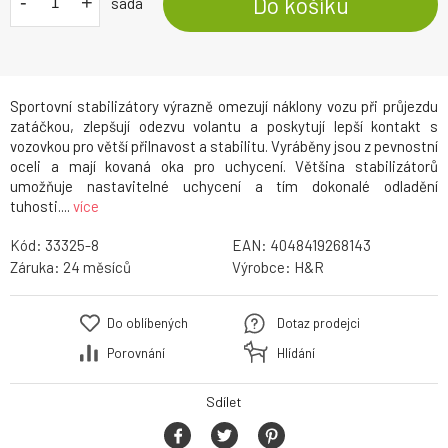
-
+
Do košíku
sada
Sportovní stabilizátory výrazně omezují náklony vozu při průjezdu
zatáčkou, zlepšují odezvu volantu a poskytují lepší kontakt s
vozovkou pro větší přilnavost a stabilitu. Vyráběny jsou z pevnostní
oceli a mají kovaná oka pro uchycení. Většina stabilizátorů
umožňuje nastavitelné uchycení a tím dokonalé odladění
tuhosti....
více
Kód:
33325-8
EAN:
4048419268143
Záruka:
24
Výrobce:
H&R
Do oblíbených
Dotaz prodejci
Porovnání
Hlídání
Sdílet