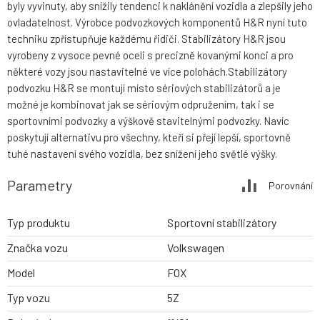
byly vyvinuty, aby snížily tendenci k naklánění vozidla a zlepšily jeho
ovladatelnost. Výrobce podvozkových komponentů H&R nyní tuto
techniku zpřístupňuje každému řidiči. Stabilizátory H&R jsou
vyrobeny z vysoce pevné oceli s precizně kovanými konci a pro
některé vozy jsou nastavitelné ve více polohách.Stabilizátory
podvozku H&R se montují místo sériových stabilizátorů a je
možné je kombinovat jak se sériovým odpružením, tak i se
sportovními podvozky a výškově stavitelnými podvozky. Navíc
poskytují alternativu pro všechny, kteří si přejí lepší, sportovně
tuhé nastavení svého vozidla, bez snížení jeho světlé výšky.
Parametry
Porovnání
Typ produktu
Sportovní stabilizátory
Značka vozu
Volkswagen
Model
FOX
Typ vozu
5Z