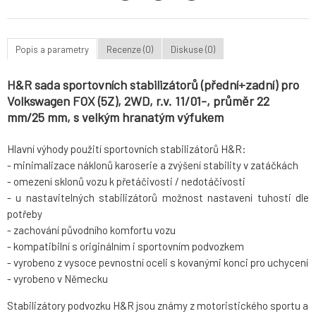
Popis a parametry
Recenze (0)
Diskuse (0)
H&R sada sportovních stabilizátorů (přední+zadní) pro
Volkswagen FOX (5Z), 2WD, r.v. 11/01-, průměr 22
mm/25 mm, s velkým hranatým výfukem
Hlavní výhody použití sportovních stabilizátorů H&R:
- minimalizace náklonů karoserie a zvýšení stability v zatáčkách
- omezení sklonů vozu k přetáčivosti / nedotáčivosti
- u nastavitelných stabilizátorů možnost nastavení tuhosti dle
potřeby
- zachování původního komfortu vozu
- kompatibilní s originálním i sportovním podvozkem
- vyrobeno z vysoce pevnostní oceli s kovanými konci pro uchycení
- vyrobeno v Německu
Stabilizátory podvozku H&R jsou známy z motoristického sportu a