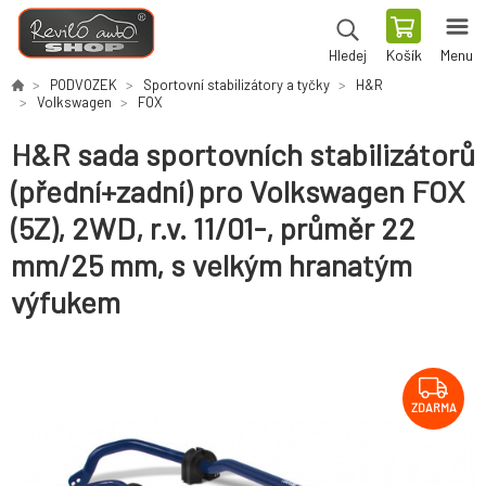
Košík
Menu
Hledej
PODVOZEK
Sportovní stabilizátory a tyčky
H&R
Volkswagen
FOX
H&R sada sportovních stabilizátorů
(přední+zadní) pro Volkswagen FOX
(5Z), 2WD, r.v. 11/01-, průměr 22
mm/25 mm, s velkým hranatým
výfukem
ZDARMA