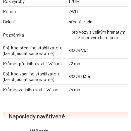
Rok výroby
11/01-
Pohon
2WD
Balení
přední+zadní
pro vozy s velkým hranatým
Poznámka
koncovým tlumičem
Obj. kód předního stabilizátoru
33325 VA2
(lze objednat samostatně)
Průměr předního stabilizátoru
22 mm
Obj. kód zadního stabilizátoru
33325 HA 4
(lze objednat samostatně)
Průměr zadního stabilizátoru
25 mm
Naposledy navštívené
H&R sada