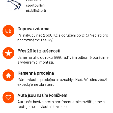
sportovních
stabilizátorů
(přední+zadní)
pro Volkswagen
FOX (5Z), 2WD,
Doprava zdarma
r.v. 11/01-, průměr
Při nákupu nad 2 500 Kč a doručení po ČR. (Neplatí pro
22 mm/25 mm, s
nadrozměrné zásilky)
velkým hranatým
výfukem
Přes 20 let zkušeností
Jsme na trhu od roku 1999, rádi vám odborně porádíme
s výběrem či montáží.
Kamenná prodejna
Máme vlastní prodejnu a rozsáhlý sklad. Většinu zboží
expedujeme obratem.
Auta jsou naším koníčkem
Auta nás baví, a proto sortiment stále rozšiřujeme a
testujeme na vlastních vozech.