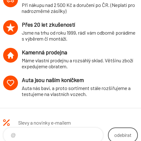
3-dvéř., 5-dvéř.,
Při nákupu nad 2 500 Kč a doručení po ČR. (Neplatí pro
Sportsvan,
nadrozměrné zásilky)
Variant, 2WD, r.v.
11/12-, 2013-,
Přes 20 let zkušeností
2014-, průměr 26
Jsme na trhu od roku 1999, rádi vám odborně porádíme
mm/25 mm
s výběrem či montáží.
Kamenná prodejna
Máme vlastní prodejnu a rozsáhlý sklad. Většinu zboží
expedujeme obratem.
Auta jsou naším koníčkem
Auta nás baví, a proto sortiment stále rozšiřujeme a
testujeme na vlastních vozech.
Slevy a novinky e-mailem
odebírat