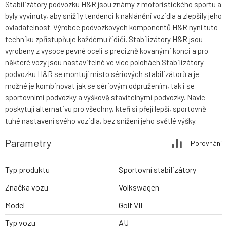
Stabilizátory podvozku H&R jsou známy z motoristického sportu a
byly vyvinuty, aby snížily tendenci k naklánění vozidla a zlepšily jeho
ovladatelnost. Výrobce podvozkových komponentů H&R nyní tuto
techniku zpřístupňuje každému řidiči. Stabilizátory H&R jsou
vyrobeny z vysoce pevné oceli s precizně kovanými konci a pro
některé vozy jsou nastavitelné ve více polohách.Stabilizátory
podvozku H&R se montují místo sériových stabilizátorů a je
možné je kombinovat jak se sériovým odpružením, tak i se
sportovními podvozky a výškově stavitelnými podvozky. Navíc
poskytují alternativu pro všechny, kteří si přejí lepší, sportovně
tuhé nastavení svého vozidla, bez snížení jeho světlé výšky.
Parametry
Porovnání
Typ produktu
Sportovní stabilizátory
Značka vozu
Volkswagen
Model
Golf VII
Typ vozu
AU