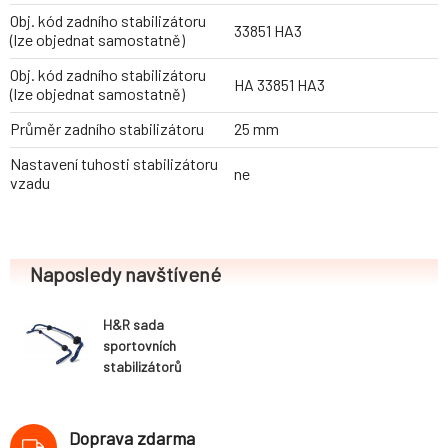
Obj. kód zadního stabilizátoru
33851 HA3
(lze objednat samostatně)
Obj. kód zadního stabilizátoru
HA 33851 HA3
(lze objednat samostatně)
Průměr zadního stabilizátoru
25 mm
Nastavení tuhosti stabilizátoru
ne
vzadu
Naposledy navštívené
H&R sada
sportovních
stabilizátorů
(přední+zadní)
pro Volkswagen
Golf VII (AU, AUV)
Doprava zdarma