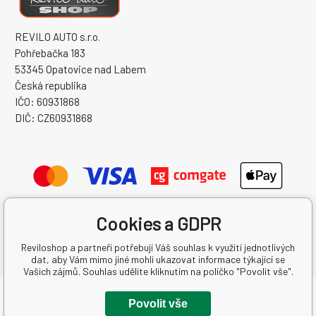
REVILO AUTO s.r.o.
Pohřebačka 183
53345 Opatovice nad Labem
Česká republika
IČO: 60931868
DIČ: CZ60931868
Cookies a GDPR
Reviloshop a partneři potřebují Váš souhlas k využití jednotlivých
dat, aby Vám mimo jiné mohli ukazovat informace týkající se
Vašich zájmů. Souhlas udělíte kliknutím na políčko "Povolit vše".
Copyright © 2026 REVILO AUTO s.r.o.
Povolit vše