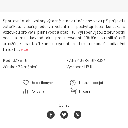
Sportovní stabilizátory výrazně omezují náklony vozu při průjezdu
zatáčkou, zlepšují odezvu volantu a poskytují lepší kontakt s
vozovkou pro větší přilnavost a stabilitu. Vyráběny jsou z pevnostní
oceli a mají kovaná oka pro uchycení. Většina stabilizátorů
umožňuje nastavitelné uchycení a tím dokonalé odladění
tuhosti....
více
Kód:
33851-5
EAN:
4048419128324
Záruka:
24
Výrobce:
H&R
Do oblíbených
Dotaz prodejci
Porovnání
Hlídání
Sdílet