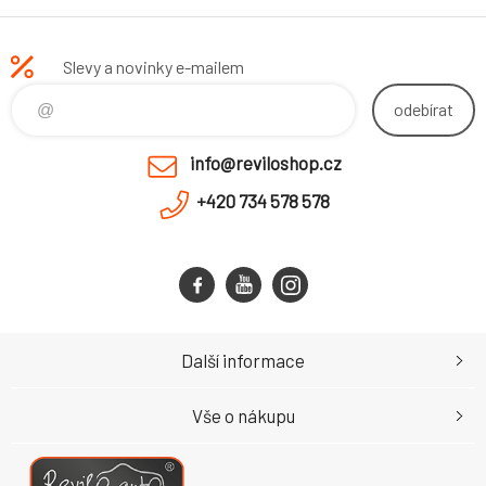
Slevy a novinky e-mailem
odebírat
info@reviloshop.cz
+420 734 578 578
Další informace
Vše o nákupu