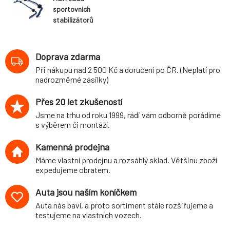
sportovních
stabilizátorů
(přední+zadní)
pro Volkswagen
T-Roc (A1), 2WD,
Doprava zdarma
průměr 26
Při nákupu nad 2 500 Kč a doručení po ČR. (Neplatí pro
mm/25 mm
nadrozměrné zásilky)
Přes 20 let zkušeností
Jsme na trhu od roku 1999, rádi vám odborně porádíme
s výběrem či montáží.
Kamenná prodejna
Máme vlastní prodejnu a rozsáhlý sklad. Většinu zboží
expedujeme obratem.
Auta jsou naším koníčkem
Auta nás baví, a proto sortiment stále rozšiřujeme a
testujeme na vlastních vozech.