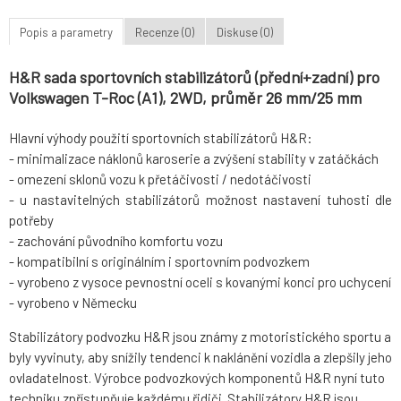
Popis a parametry
Recenze (0)
Diskuse (0)
H&R sada sportovních stabilizátorů (přední+zadní) pro
Volkswagen T-Roc (A1), 2WD, průměr 26 mm/25 mm
Hlavní výhody použití sportovních stabilizátorů H&R:
- minimalizace náklonů karoserie a zvýšení stability v zatáčkách
- omezení sklonů vozu k přetáčivosti / nedotáčivosti
- u nastavitelných stabilizátorů možnost nastavení tuhosti dle
potřeby
- zachování původního komfortu vozu
- kompatibilní s originálním i sportovním podvozkem
- vyrobeno z vysoce pevnostní oceli s kovanými konci pro uchycení
- vyrobeno v Německu
Stabilizátory podvozku H&R jsou známy z motoristického sportu a
byly vyvinuty, aby snížily tendenci k naklánění vozidla a zlepšily jeho
ovladatelnost. Výrobce podvozkových komponentů H&R nyní tuto
techniku zpřístupňuje každému řidiči. Stabilizátory H&R jsou