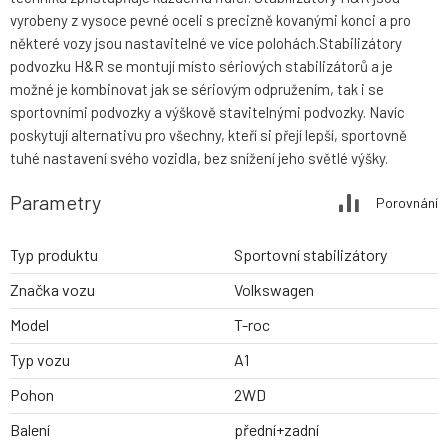
vyrobeny z vysoce pevné oceli s precizně kovanými konci a pro
některé vozy jsou nastavitelné ve více polohách.Stabilizátory
podvozku H&R se montují místo sériových stabilizátorů a je
možné je kombinovat jak se sériovým odpružením, tak i se
sportovními podvozky a výškově stavitelnými podvozky. Navíc
poskytují alternativu pro všechny, kteří si přejí lepší, sportovně
tuhé nastavení svého vozidla, bez snížení jeho světlé výšky.
Parametry
Porovnání
Typ produktu
Sportovní stabilizátory
Značka vozu
Volkswagen
Model
T-roc
Typ vozu
A1
Pohon
2WD
Balení
přední+zadní