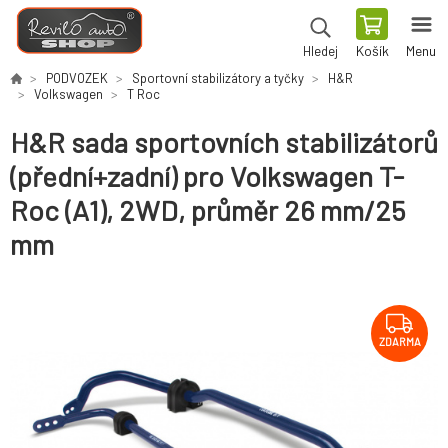
Košík
Menu
Hledej
PODVOZEK
Sportovní stabilizátory a tyčky
H&R
Volkswagen
T Roc
H&R sada sportovních stabilizátorů
(přední+zadní) pro Volkswagen T-
Roc (A1), 2WD, průměr 26 mm/25
mm
ZDARMA