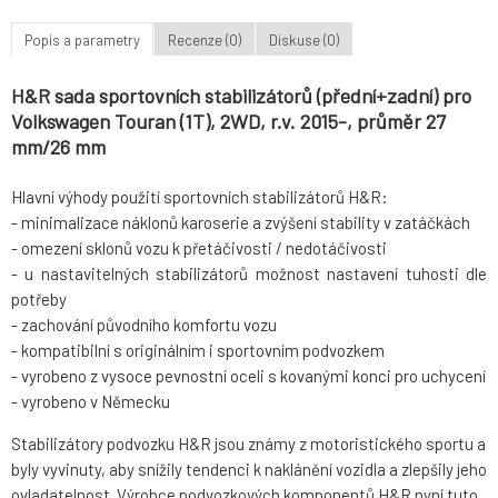
Popis a parametry
Recenze (0)
Diskuse (0)
H&R sada sportovních stabilizátorů (přední+zadní) pro
Volkswagen Touran (1T), 2WD, r.v. 2015-, průměr 27
mm/26 mm
Hlavní výhody použití sportovních stabilizátorů H&R:
- minimalizace náklonů karoserie a zvýšení stability v zatáčkách
- omezení sklonů vozu k přetáčivosti / nedotáčivosti
- u nastavitelných stabilizátorů možnost nastavení tuhosti dle
potřeby
- zachování původního komfortu vozu
- kompatibilní s originálním i sportovním podvozkem
- vyrobeno z vysoce pevnostní oceli s kovanými konci pro uchycení
- vyrobeno v Německu
Stabilizátory podvozku H&R jsou známy z motoristického sportu a
byly vyvinuty, aby snížily tendenci k naklánění vozidla a zlepšily jeho
ovladatelnost. Výrobce podvozkových komponentů H&R nyní tuto