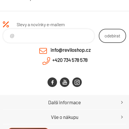
Slevy a novinky e-mailem
odebírat
info@reviloshop.cz
+420 734 578 578
Další informace
Vše o nákupu