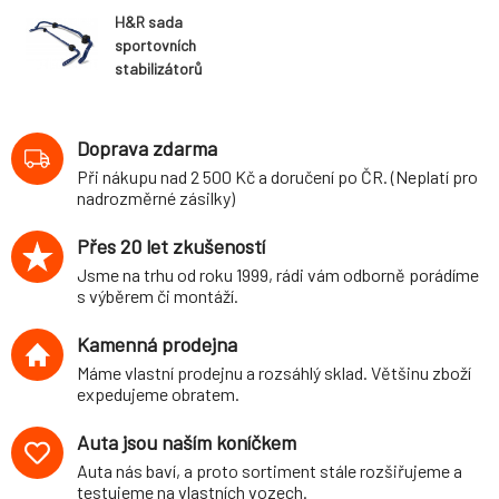
H&R sada
sportovních
stabilizátorů
(přední+zadní)
pro Volkswagen
Touran (1T), 2WD,
Doprava zdarma
r.v. 2015-, průměr
Při nákupu nad 2 500 Kč a doručení po ČR. (Neplatí pro
27 mm/26 mm
nadrozměrné zásilky)
Přes 20 let zkušeností
Jsme na trhu od roku 1999, rádi vám odborně porádíme
s výběrem či montáží.
Kamenná prodejna
Máme vlastní prodejnu a rozsáhlý sklad. Většinu zboží
expedujeme obratem.
Auta jsou naším koníčkem
Auta nás baví, a proto sortiment stále rozšiřujeme a
testujeme na vlastních vozech.