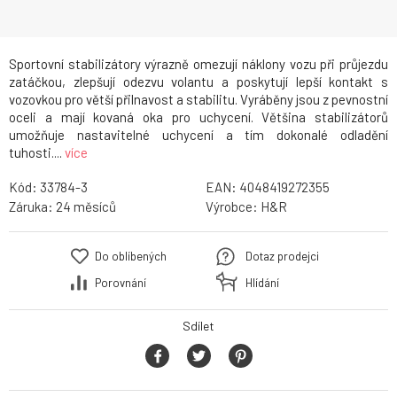
Sportovní stabilizátory výrazně omezují náklony vozu při průjezdu
zatáčkou, zlepšují odezvu volantu a poskytují lepší kontakt s
vozovkou pro větší přilnavost a stabilitu. Vyráběny jsou z pevnostní
oceli a mají kovaná oka pro uchycení. Většina stabilizátorů
umožňuje nastavitelné uchycení a tím dokonalé odladění
tuhosti....
více
Kód:
33784-3
EAN:
4048419272355
Záruka:
24
Výrobce:
H&R
Do oblíbených
Dotaz prodejci
Porovnání
Hlídání
Sdílet