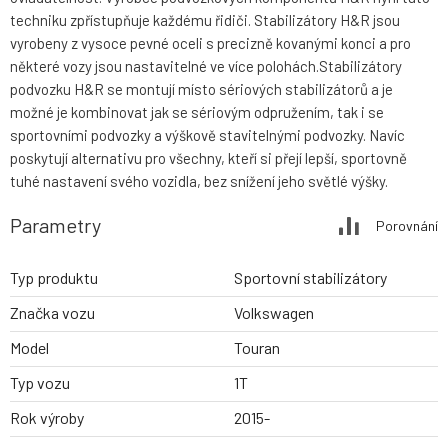
techniku zpřístupňuje každému řidiči. Stabilizátory H&R jsou
vyrobeny z vysoce pevné oceli s precizně kovanými konci a pro
některé vozy jsou nastavitelné ve více polohách.Stabilizátory
podvozku H&R se montují místo sériových stabilizátorů a je
možné je kombinovat jak se sériovým odpružením, tak i se
sportovními podvozky a výškově stavitelnými podvozky. Navíc
poskytují alternativu pro všechny, kteří si přejí lepší, sportovně
tuhé nastavení svého vozidla, bez snížení jeho světlé výšky.
Parametry
Porovnání
Typ produktu
Sportovní stabilizátory
Značka vozu
Volkswagen
Model
Touran
Typ vozu
1T
Rok výroby
2015-