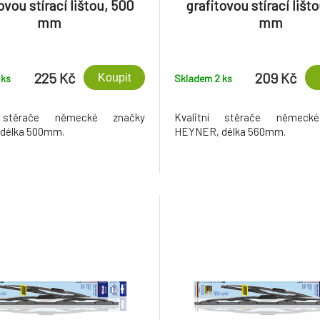
ovou stírací lištou, 500
grafitovou stírací lišt
mm
mm
225 Kč
209 Kč
Koupit
2
ks
Skladem 2
ks
í stěrače německé značky
Kvalitní stěrače německ
délka 500mm.
HEYNER, délka 560mm.