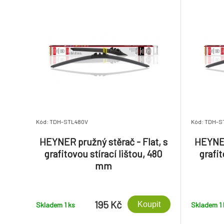
Kód: TDH-STL480V
Kód: TDH-S
HEYNER pružný stěrač - Flat, s
HEYNER
grafitovou stírací lištou, 480
grafit
mm
195 Kč
Koupit
Skladem 1
ks
Skladem 1