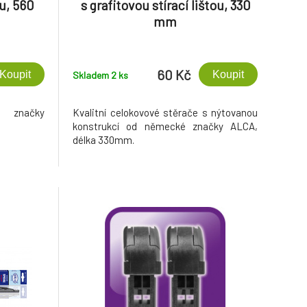
ou, 560
s grafitovou stírací lištou, 330
mm
60 Kč
Koupit
Koupit
Skladem 2
ks
é značky
Kvalitní celokovové stěrače s nýtovanou
konstrukcí od německé značky ALCA,
délka 330mm.