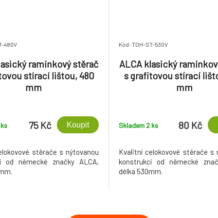
T-480V
Kód: TDH-ST-530V
asický ramínkový stěrač
ALCA klasický ramínkov
tovou stírací lištou, 480
s grafitovou stírací liš
mm
mm
75 Kč
80 Kč
Koupit
2
ks
Skladem 2
ks
celokovové stěrače s nýtovanou
Kvalitní celokovové stěrače s
cí od německé značky ALCA,
konstrukcí od německé zna
0mm.
délka 530mm.