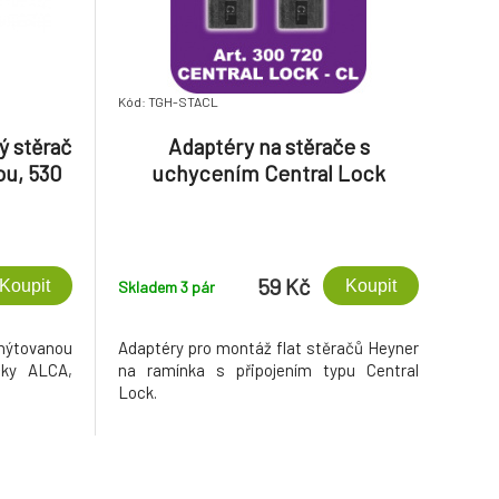
Kód: TGH-STACL
ý stěrač
Adaptéry na stěrače s
tou, 530
uchycením Central Lock
59 Kč
Koupit
Koupit
Skladem 3
pár
 nýtovanou
Adaptéry pro montáž flat stěračů Heyner
čky ALCA,
na ramínka s připojením typu Central
Lock.