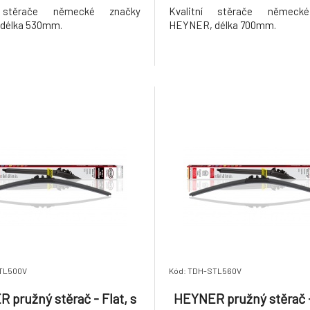
í stěrače německé značky
Kvalitní stěrače německ
délka 530mm.
HEYNER, délka 700mm.
TL500V
Kód: TDH-STL560V
 pružný stěrač - Flat, s
HEYNER pružný stěrač - 