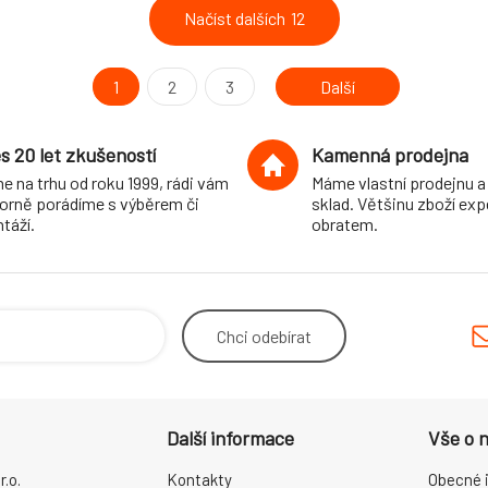
Načíst dalších
12
1
2
3
Další
s 20 let zkušeností
Kamenná prodejna
e na trhu od roku 1999, rádi vám
Máme vlastní prodejnu a
orně porádíme s výběrem či
sklad. Většinu zboží ex
táží.
obratem.
Chci
odebírat
Další informace
Vše o 
.o.
Kontakty
Obecné 