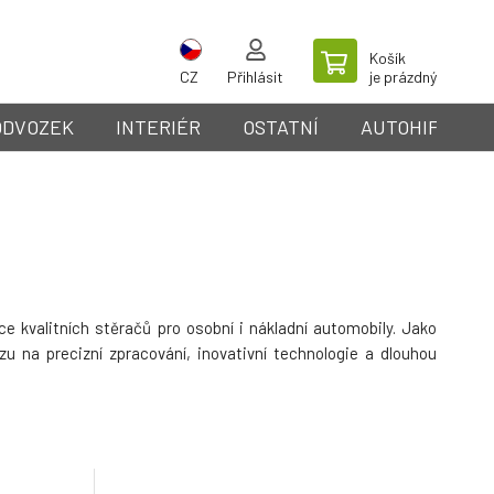
Košík
CZ
Přihlásit
je prázdný
ODVOZEK
INTERIÉR
OSTATNÍ
AUTOHIFI
e kvalitních stěračů pro osobní i nákladní automobily. Jako
u na precizní zpracování, inovativní technologie a dlouhou