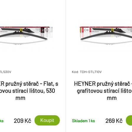
TL530V
Kód: TDH-STL710V
 pružný stěrač - Flat, s
HEYNER pružný stěrač - 
ovou stírací lištou, 530
grafitovou stírací lišt
mm
mm
209 Kč
269 Kč
Koupit
ks
Skladem 1
ks