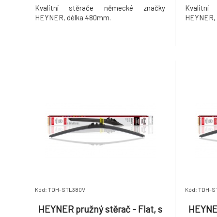
Kvalitní stěrače německé značky
Kvalitn
HEYNER, délka 480mm.
HEYNER, 
Kód: TDH-STL380V
Kód: TDH-S
HEYNER pružný stěrač - Flat, s
HEYNER