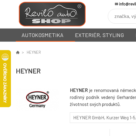
info@revi
AUTOKOSMETIKA
EXTERIÉR, STYLING
HEYNER
HEYNER
HEYNER
je renomovaná německá s
rodinný podnik vedený Gerhardem
životnost svých produktů.
HEYNER GmbH
Kurzer Weg 1-5