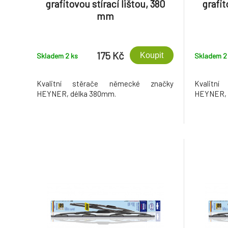
grafitovou stírací lištou, 380
grafit
mm
175 Kč
Koupit
Skladem 2
ks
Skladem 
Kvalitní stěrače německé značky
Kvalitn
HEYNER, délka 380mm.
HEYNER, 