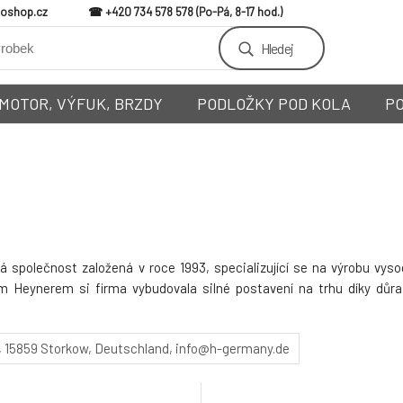
loshop.cz
+420 734 578 578
Hledej
MOTOR, VÝFUK, BRZDY
PODLOŽKY POD KOLA
P
polečnost založená v roce 1993, specializující se na výrobu vysoc
 Heynerem si firma vybudovala silné postavení na trhu díky důraz
, 15859 Storkow, Deutschland
info@h-germany.de