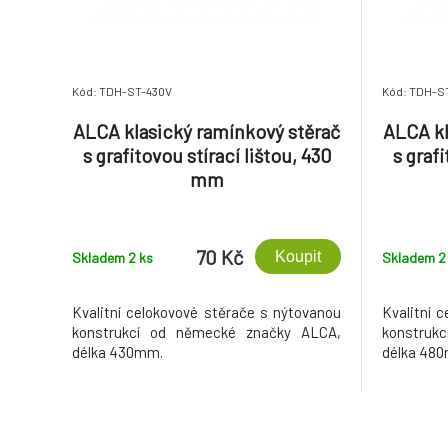
Kód: TDH-ST-430V
Kód: TDH-S
ALCA klasický ramínkový stěrač
ALCA kl
s grafitovou stírací lištou, 430
s grafi
mm
70 Kč
Koupit
Skladem 2
ks
Skladem 
Kvalitní celokovové stěrače s nýtovanou
Kvalitní 
konstrukcí od německé značky ALCA,
konstruk
délka 430mm.
délka 48