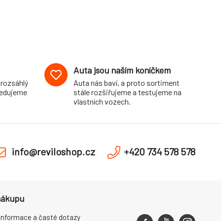
Auta jsou naším koníčkem
 rozsáhlý
Auta nás baví, a proto sortiment
pedujeme
stále rozšiřujeme a testujeme na
vlastních vozech.
info@reviloshop.cz
+420 734 578 578
nákupu
informace a časté dotazy