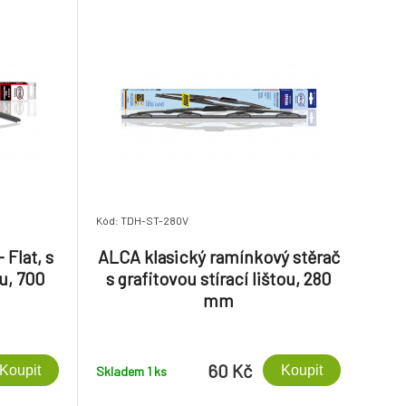
Kód: TDH-ST-280V
Flat, s
ALCA klasický ramínkový stěrač
ou, 700
s grafitovou stírací lištou, 280
mm
60 Kč
Koupit
Koupit
Skladem 1
ks