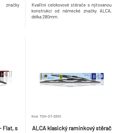
é značky
Kvalitní celokovové stěrače s nýtovanou
konstrukcí od německé značky ALCA,
délka 280mm.
Kód: TDH-ST-330V
Flat, s
ALCA klasický ramínkový stěrač