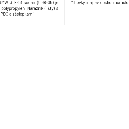
BMW 3 E46 sedan (5.98-05) je
Mlhovky mají evropskou homolog
 polypropylen. Nárazník (lišty) s
o PDC a záslepkami.