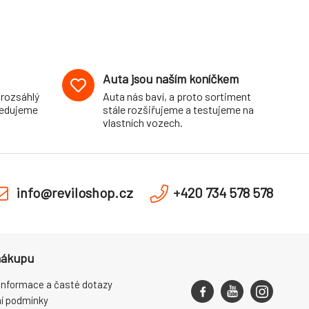
Auta jsou naším koníčkem
 rozsáhlý
Auta nás baví, a proto sortiment
pedujeme
stále rozšiřujeme a testujeme na
vlastních vozech.
info@reviloshop.cz
+420 734 578 578
nákupu
informace a časté dotazy
í podmínky