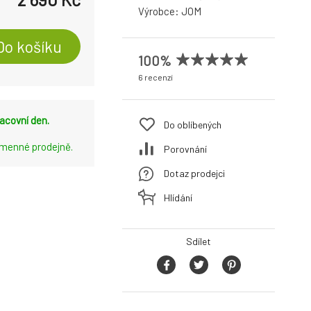
Výrobce:
JOM
Do košíku
100%
6 recenzí
acovní den.
Do oblíbených
amenné prodejně.
Porovnání
Dotaz prodejci
Hlídání
Sdílet