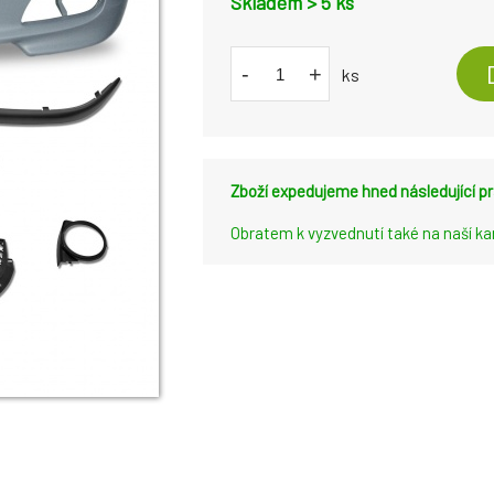
Skladem > 5
ks
-
+
ks
Zboží expedujeme hned následující pr
Obratem k vyzvednutí také na naší k