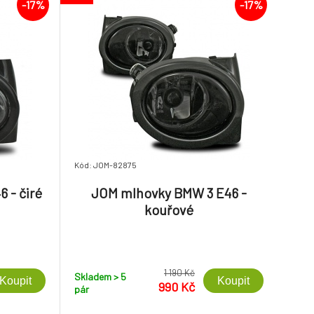
-17%
-17%
Kód: JOM-82875
 - čiré
JOM mlhovky BMW 3 E46 -
kouřové
1 190 Kč
Skladem > 5
Koupit
Koupit
990 Kč
pár