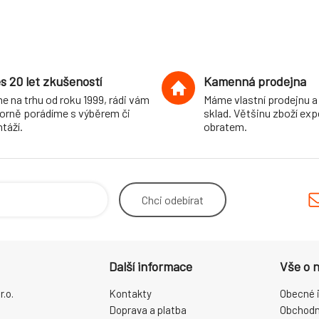
s 20 let zkušeností
Kamenná prodejna
e na trhu od roku 1999, rádi vám
Máme vlastní prodejnu a
orně porádíme s výběrem či
sklad. Většinu zboží ex
táží.
obratem.
Chci
odebírat
Další informace
Vše o 
.o.
Kontakty
Obecné 
Doprava a platba
Obchodn