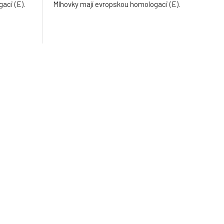
aci (E).
Mlhovky mají evropskou homologaci (E).