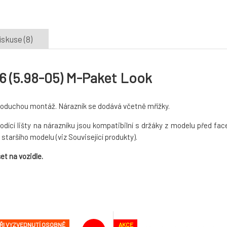
iskuse (8)
6 (5.98-05) M-Paket Look
noduchou montáž. Nárazník se dodává včetně mřížky.
odící lišty na nárazníku jsou kompatibilní s držáky z modelu před fa
staršího modelu (viz Související produkty).
t na vozidle.
PŘI VYZVEDNUTÍ OSOBNĚ
AKCE