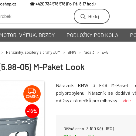
loshop.cz
+420 734 578 578
Hledej
MOTOR, VÝFUK, BRZDY
PODLOŽKY POD KOLA
P
Nárazníky, spoilery a prahy JOM
BMW
řada 3
E46
(5.98-05) M-Paket Look
Nárazník BMW 3 E46 M-Paket Lo
polypropylenu. Nárazník se dodává vč
ZDARMA
mřížky a rámečků pro mlhovky....
více
-
16
%
Běžná cena:
3 190
Kč
(-
16
%)