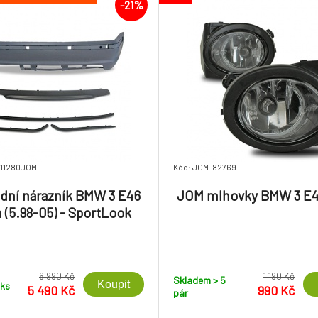
-21%
111280JOM
Kód: JOM-82769
dní nárazník BMW 3 E46
JOM mlhovky BMW 3 E46
 (5.98-05) - SportLook
6 990 Kč
1 190 Kč
Skladem > 5
Koupit
ks
5 490 Kč
990 Kč
pár