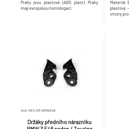
Prahy jsou plastové (ABS plast). Prahy
Materiál 
mají evropskou homologaci.
plastový -
otvory pr
Kód: REV-DR-BMWE46
Držáky předního nárazníku
BMW 3 E46 sedan / Touring