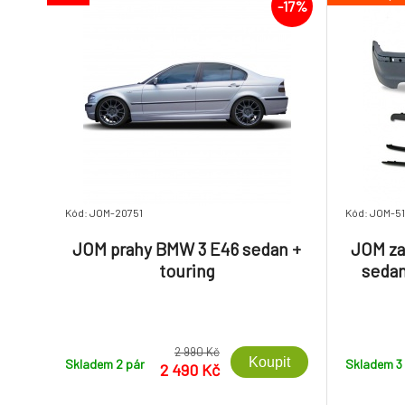
-17%
Kód: JOM-20751
Kód: JOM-5
JOM prahy BMW 3 E46 sedan +
JOM za
touring
sedan
2 990 Kč
Koupit
Skladem 2
pár
Skladem 3
2 490 Kč