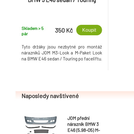
Skladem > 5
350 Kč
Koupit
pár
Tyto držáky jsou nezbytné pro montáž
nárazníků JOM M3-Look a M-Paket Look
na BMW E46 sedan / Touring po faceliftu.
Naposledy navštívené
JOM přední
nárazník BMW 3
E46 (5.98-05) M-