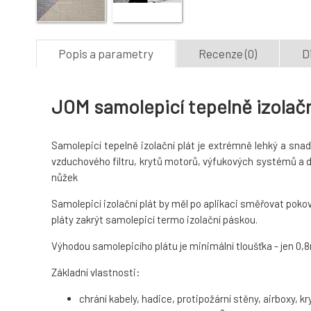
Popis a parametry
Recenze (0)
D
JOM samolepicí tepelně izolačn
Samolepicí tepelně izolační plát je extrémně lehký a snadn
vzduchového filtru, krytů motorů, výfukových systémů a d
nůžek
Samolepicí izolační plát by měl po aplikaci směřovat pokov
pláty zakrýt samolepicí termo izolační páskou.
Výhodou samolepicího plátu je minimální tloušťka - jen 0,8m
Základní vlastnosti:
chrání kabely, hadice, protipožární stěny, airboxy, kr