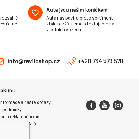
Auta jsou naším koníčkem
 rozsáhlý
Auta nás baví, a proto sortiment
pedujeme
stále rozšiřujeme a testujeme na
vlastních vozech.
info@reviloshop.cz
+420 734 578 578
nákupu
informace a časté dotazy
í podmínky
ce a reklamační řád
ní osobních údajů
ení od smlouvy