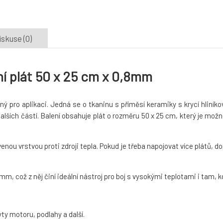
iskuse (0)
í plát 50 x 25 cm x 0,8mm
ý pro aplikaci. Jedná se o tkaninu s příměsí keramiky s krycí hliníko
alších částí. Balení obsahuje plát o rozměru 50 x 25 cm, který je m
enou vrstvou proti zdroji tepla. Pokud je třeba napojovat více plátů,
m, což z něj činí ideální nástroj pro boj s vysokými teplotami i tam, k
yty motoru, podlahy a další.