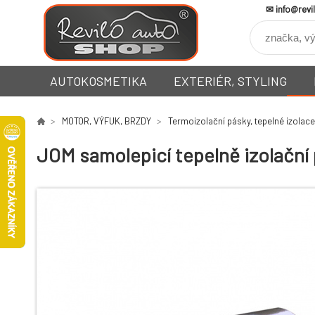
info@revi
AUTOKOSMETIKA
EXTERIÉR, STYLING
MOTOR, VÝFUK, BRZDY
Termoizolační pásky, tepelné izolace
JOM samolepicí tepelně izolační 