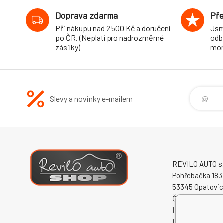
Doprava zdarma
Pře
Při nákupu nad 2 500 Kč a doručení
Jsm
po ČR. (Neplatí pro nadrozměrné
odb
zásilky)
mon
Slevy a novinky e-mailem
REVILO AUTO s.r
Pohřebačka 183
53345 Opatovi
Česká republika
IČO: 60931868
DIČ: CZ609318