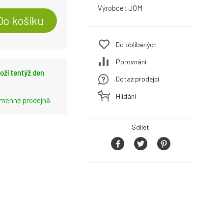
Výrobce:
JOM
Do košíku
Do oblíbených
Porovnání
oží tentýž den
Dotaz prodejci
Hlídání
amenné prodejně.
Sdílet