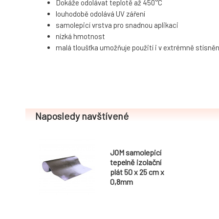
Dokáže odolávat teplotě až 450°C
louhodobě odolává UV záření
samolepicí vrstva pro snadnou aplikaci
nízká hmotnost
malá tloušťka umožňuje použití i v extrémně stísně
Naposledy navštívené
JOM samolepicí
tepelně izolační
plát 50 x 25 cm x
0,8mm