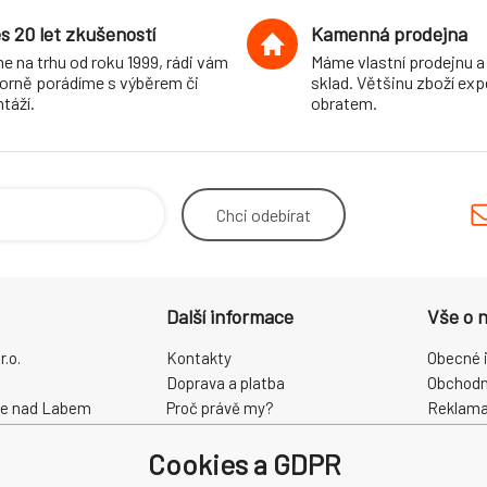
s 20 let zkušeností
Kamenná prodejna
e na trhu od roku 1999, rádi vám
Máme vlastní prodejnu a
orně porádíme s výběrem či
sklad. Většinu zboží ex
táží.
obratem.
Chci
odebírat
Další informace
Vše o 
.o.
Kontakty
Obecné 
Doprava a platba
Obchodn
ce nad Labem
Proč právě my?
Reklama
O nás
Zpracová
Cookies a GDPR
Kamenná prodejna
Odstoup
68