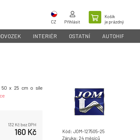
Košík
CZ
Přihlásit
je prázdný
ODVOZEK
INTERIÉR
OSTATNÍ
AUTOHIFI
t 50 x 25 cm o síle
íce
132
Kč bez DPH
160
Kč
Kód:
JOM-127505-25
Záruka:
24