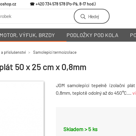
loshop.cz
+420 734 578 578
Hledej
MOTOR, VÝFUK, BRZDY
PODLOŽKY POD KOLA
P
 a příslušenství
Samolepící termoizolace
plát 50 x 25 cm x 0,8mm
JOM samolepicí tepelně izolační plá
0,8mm, teplotě odolný až do 450°C....
v
Skladem > 5
ks