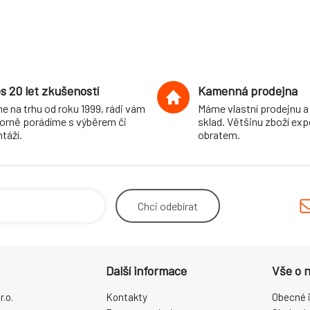
s 20 let zkušeností
Kamenná prodejna
e na trhu od roku 1999, rádi vám
Máme vlastní prodejnu a
orně porádíme s výběrem či
sklad. Většinu zboží ex
táží.
obratem.
Chci
odebírat
Další informace
Vše o 
.o.
Kontakty
Obecné 