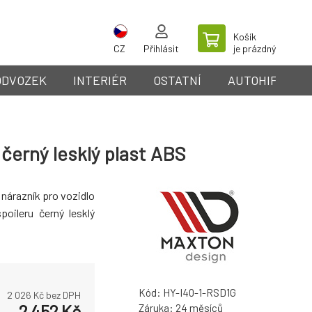
Košík
CZ
Přihlásit
je prázdný
ODVOZEK
INTERIÉR
OSTATNÍ
AUTOHIFI
černý lesklý plast ABS
 nárazník pro vozidlo
oileru černý lesklý
Kód:
HY-I40-1-RSD1G
2 026
Kč bez DPH
2 452
Kč
Záruka:
24