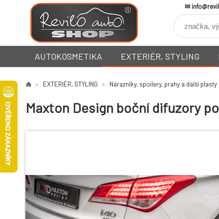
info@revi
AUTOKOSMETIKA
EXTERIÉR, STYLING
EXTERIÉR, STYLING
Nárazníky, spoilery, prahy a další plasty
Maxton Design boční difuzory pod