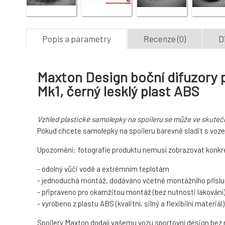
Popis a parametry
Recenze (0)
D
Maxton Design boční difuzory p
Mk1, černý lesklý plast ABS
Vzhled plastické samolepky na spoileru se může ve skutečn
Pokud chcete samolepky na spoileru barevně sladit s voze
Upozornění: fotografie produktu nemusí zobrazovat konkré
- odolný vůči vodě a extrémním teplotám
- jednoduchá montáž, dodáváno včetně montážního příslu
- připraveno pro okamžitou montáž (bez nutnosti lakování
- vyrobeno z plastu ABS (kvalitní, silný a flexibilní materiál)
Spoilery Maxton dodají vašemu vozu sportovní design bez