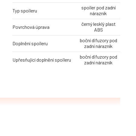
spoiler pod zadní
Typ spoileru
nárazník
černý lesklý plast
Povrchová úprava
ABS
boční difuzory pod
Doplnění spoileru
zadní nárazník
boční difuzory pod
Upřesňující doplnění spoileru
zadní nárazník