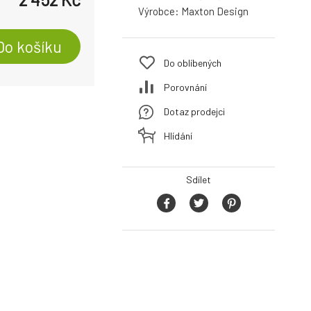
Výrobce:
Maxton Design
Do košíku
Do oblíbených
Porovnání
Dotaz prodejci
Hlídání
Sdílet