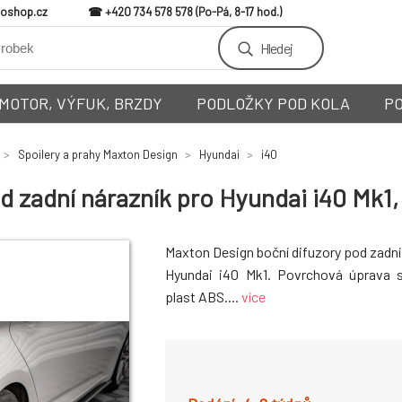
loshop.cz
+420 734 578 578
Hledej
MOTOR, VÝFUK, BRZDY
PODLOŽKY POD KOLA
P
Spoilery a prahy Maxton Design
Hyundai
i40
 zadní nárazník pro Hyundai i40 Mk1, 
Maxton Design boční difuzory pod zadní
Hyundai i40 Mk1. Povrchová úprava sp
plast ABS....
více