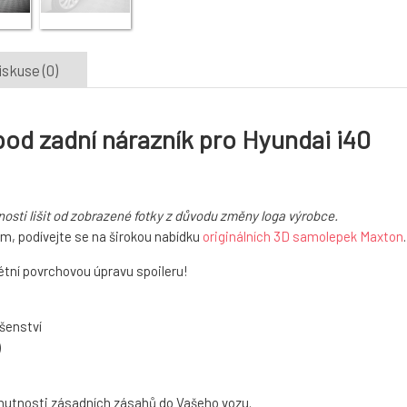
iskuse (0)
od zadní nárazník pro Hyundai i40
osti lišit od zobrazené fotky z důvodu změny loga výrobce.
m, podívejte se na širokou nabídku
originálních 3D samolepek Maxton
.
tní povrchovou úpravu spoileru!
šenství
)
 nutnosti zásadních zásahů do Vašeho vozu.