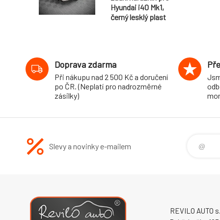
Hyundai i40 Mk1,
černý lesklý plast
ABS
Doprava zdarma
Pře
Při nákupu nad 2 500 Kč a doručení
Jsm
po ČR. (Neplatí pro nadrozměrné
odb
zásilky)
mon
Slevy a novinky e-mailem
REVILO AUTO s.r