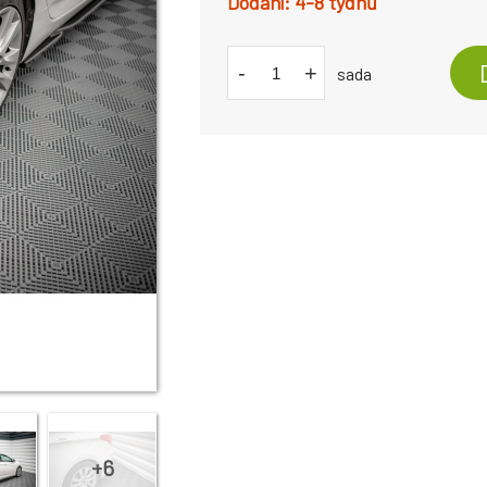
4-8 týdnů
-
+
sada