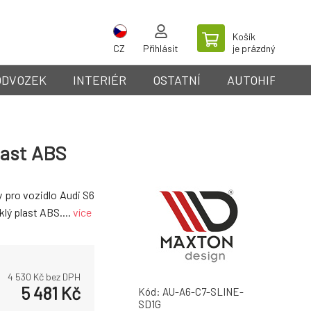
Košík
CZ
Přihlásit
je prázdný
ODVOZEK
INTERIÉR
OSTATNÍ
AUTOHIFI
last ABS
 pro vozidlo Audi S6
lý plast ABS....
více
4 530
Kč bez DPH
5 481
Kč
Kód:
AU-A6-C7-SLINE-
SD1G