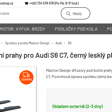
loshop.cz
+420 734 578 578
Hledej
MOTOR, VÝFUK, BRZDY
PODLOŽKY POD KOLA
P
Spoilery a prahy Maxton Design
Audi
S6
 prahy pro Audi S6 C7, černý lesklý p
Maxton Design difuzory pod boční prahy
C7. Povrchová úprava spoileru černý lesk
ZDARMA
Skladem externě (2-3 dny)