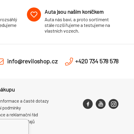
Auta jsou naším koníčkem
 rozsáhlý
Auta nás baví, a proto sortiment
pedujeme
stále rozšiřujeme a testujeme na
vlastních vozech.
info@reviloshop.cz
+420 734 578 578
nákupu
informace a časté dotazy
í podmínky
ce a reklamační řád
ní osobních údajů
ení od smlouvy