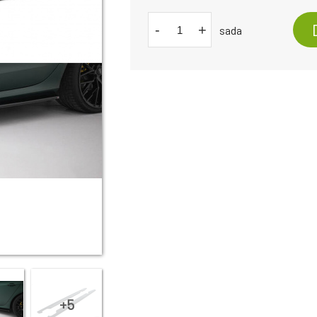
-
+
sada