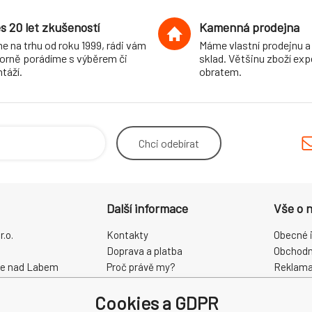
s 20 let zkušeností
Kamenná prodejna
e na trhu od roku 1999, rádi vám
Máme vlastní prodejnu a
orně porádíme s výběrem či
sklad. Většinu zboží ex
táží.
obratem.
Chci
odebírat
Další informace
Vše o 
.o.
Kontakty
Obecné 
Doprava a platba
Obchodn
ce nad Labem
Proč právě my?
Reklama
O nás
Zpracová
Cookies a GDPR
Kamenná prodejna
Odstoup