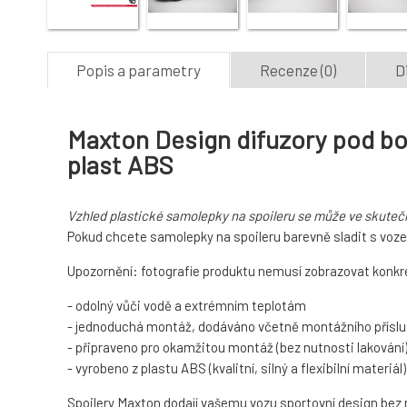
Popis a parametry
Recenze (0)
D
Maxton Design difuzory pod boč
plast ABS
Vzhled plastické samolepky na spoileru se může ve skutečn
Pokud chcete samolepky na spoileru barevně sladit s voze
Upozornění: fotografie produktu nemusí zobrazovat konkré
- odolný vůči vodě a extrémním teplotám
- jednoduchá montáž, dodáváno včetně montážního příslu
- připraveno pro okamžitou montáž (bez nutnosti lakování
- vyrobeno z plastu ABS (kvalitní, silný a flexibilní materiál)
Spoilery Maxton dodají vašemu vozu sportovní design bez