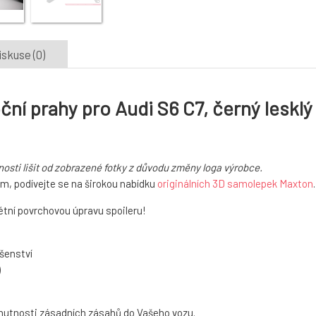
iskuse (0)
ní prahy pro Audi S6 C7, černý lesklý
osti lišit od zobrazené fotky z důvodu změny loga výrobce.
m, podívejte se na širokou nabídku
originálních 3D samolepek Maxton
.
tní povrchovou úpravu spoileru!
šenství
)
 nutnosti zásadních zásahů do Vašeho vozu.