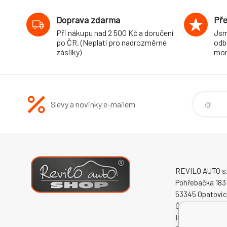
Doprava zdarma
Pře
Při nákupu nad 2 500 Kč a doručení
Jsm
po ČR. (Neplatí pro nadrozměrné
odb
zásilky)
mon
Slevy a novinky e-mailem
REVILO AUTO s.r
Pohřebačka 183
53345 Opatovi
Česká republika
IČO: 60931868