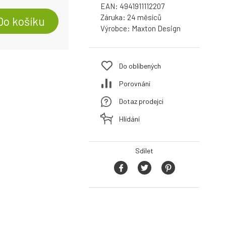
EAN:
4941911112207
Záruka:
24
Do košíku
Výrobce:
Maxton Design
Do oblíbených
Porovnání
Dotaz prodejci
Hlídání
Sdílet