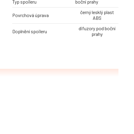
Typ spoileru
boční prahy
černý lesklý plast
Povrchová úprava
ABS
difuzory pod boční
Doplnění spoileru
prahy