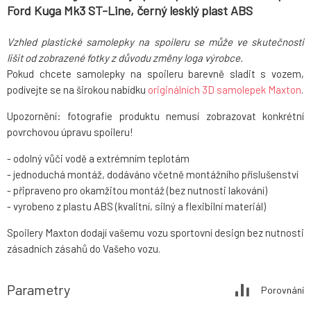
Ford Kuga Mk3 ST-Line, černý lesklý plast ABS
Vzhled plastické samolepky na spoileru se může ve skutečnosti
lišit od zobrazené fotky z důvodu změny loga výrobce.
Pokud chcete samolepky na spoileru barevně sladit s vozem,
podívejte se na širokou nabídku
originálních 3D samolepek Maxton
.
Upozornění: fotografie produktu nemusí zobrazovat konkrétní
povrchovou úpravu spoileru!
- odolný vůči vodě a extrémním teplotám
- jednoduchá montáž, dodáváno včetně montážního příslušenství
- připraveno pro okamžitou montáž (bez nutnosti lakování)
- vyrobeno z plastu ABS (kvalitní, silný a flexibilní materiál)
Spoilery Maxton dodají vašemu vozu sportovní design bez nutnosti
zásadních zásahů do Vašeho vozu.
Parametry
Porovnání