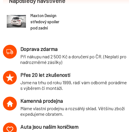
Naposledy navštívené
Maxton Design
středový spoiler
pod zadní
nárazník pro Ford
Kuga Mk3 ST-
Line, černý lesklý
Doprava zdarma
plast ABS
Při nákupu nad 2 500 Kč a doručení po ČR. (Neplatí pro
nadrozměrné zásilky)
Přes 20 let zkušeností
Jsme na trhu od roku 1999, rádi vám odborně porádíme
s výběrem či montáží.
Kamenná prodejna
Máme vlastní prodejnu a rozsáhlý sklad. Většinu zboží
expedujeme obratem.
Auta jsou naším koníčkem