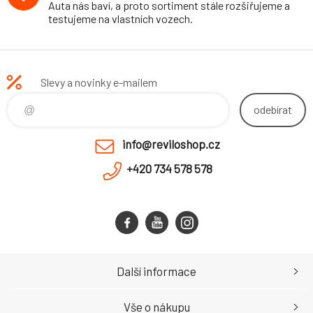
Auta nás baví, a proto sortiment stále rozšiřujeme a
testujeme na vlastních vozech.
Slevy a novinky e-mailem
odebírat
info@reviloshop.cz
+420 734 578 578
Další informace
Vše o nákupu