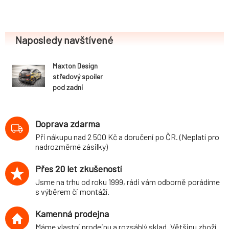
Naposledy navštívené
Maxton Design
středový spoiler
pod zadní
nárazník s
žebrováním pro
BMW i3 Mk1
Doprava zdarma
Facelift, černý
Při nákupu nad 2 500 Kč a doručení po ČR. (Neplatí pro
lesklý plast ABS
nadrozměrné zásilky)
Přes 20 let zkušeností
Jsme na trhu od roku 1999, rádi vám odborně porádíme
s výběrem či montáží.
Kamenná prodejna
Máme vlastní prodejnu a rozsáhlý sklad. Většinu zboží