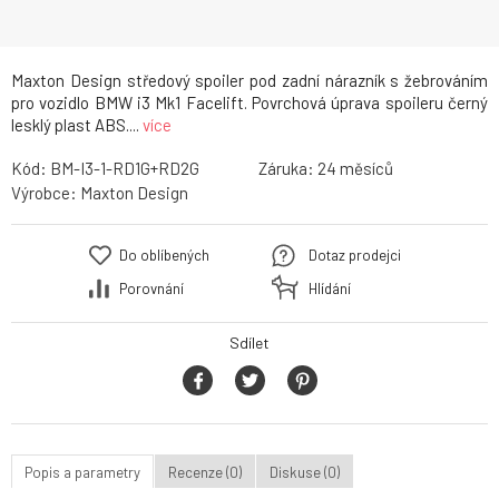
Maxton Design středový spoiler pod zadní nárazník s žebrováním
pro vozidlo BMW i3 Mk1 Facelift. Povrchová úprava spoileru černý
lesklý plast ABS....
více
Kód:
BM-I3-1-RD1G+RD2G
Záruka:
24
Výrobce:
Maxton Design
Do oblíbených
Dotaz prodejci
Porovnání
Hlídání
Sdílet
Popis a parametry
Recenze (0)
Diskuse (0)