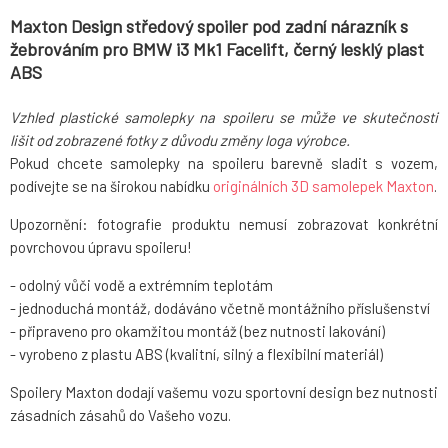
Maxton Design středový spoiler pod zadní nárazník s
žebrováním pro BMW i3 Mk1 Facelift, černý lesklý plast
ABS
Vzhled plastické samolepky na spoileru se může ve skutečnosti
lišit od zobrazené fotky z důvodu změny loga výrobce.
Pokud chcete samolepky na spoileru barevně sladit s vozem,
podívejte se na širokou nabídku
originálních 3D samolepek Maxton
.
Upozornění: fotografie produktu nemusí zobrazovat konkrétní
povrchovou úpravu spoileru!
- odolný vůči vodě a extrémním teplotám
- jednoduchá montáž, dodáváno včetně montážního příslušenství
- připraveno pro okamžitou montáž (bez nutnosti lakování)
- vyrobeno z plastu ABS (kvalitní, silný a flexibilní materiál)
Spoilery Maxton dodají vašemu vozu sportovní design bez nutnosti
zásadních zásahů do Vašeho vozu.