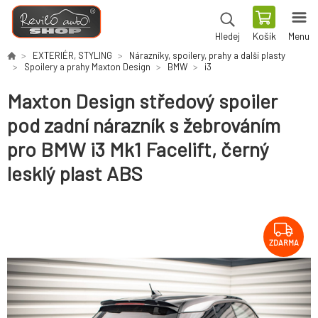
Košík
Menu
Hledej
EXTERIÉR, STYLING
Nárazníky, spoilery, prahy a další plasty
Spoilery a prahy Maxton Design
BMW
i3
Maxton Design středový spoiler
pod zadní nárazník s žebrováním
pro BMW i3 Mk1 Facelift, černý
lesklý plast ABS
ZDARMA