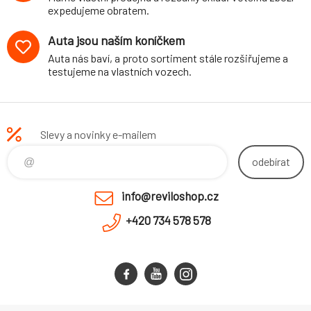
expedujeme obratem.
Auta jsou naším koníčkem
Auta nás baví, a proto sortiment stále rozšiřujeme a
testujeme na vlastních vozech.
Slevy a novinky e-mailem
odebírat
info@reviloshop.cz
+420 734 578 578