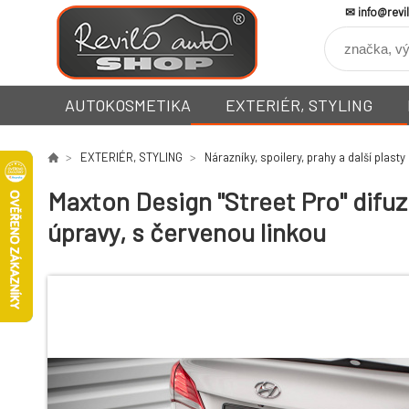
info@revi
AUTOKOSMETIKA
EXTERIÉR, STYLING
EXTERIÉR, STYLING
Nárazníky, spoilery, prahy a další plasty
Maxton Design "Street Pro" difuz
úpravy, s červenou linkou