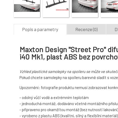
Popis a parametry
Recenze (0)
D
Maxton Design "Street Pro" dif
i40 Mk1, plast ABS bez povrcho
Vzhled plastické samolepky na spoileru se může ve skutečn
Pokud chcete samolepky na spoileru barevně sladit s voze
Upozornění: fotografie produktu nemusí zobrazovat konkré
- odolný vůči vodě a extrémním teplotám
- jednoduchá montáž, dodáváno včetně montážního příslu
- připraveno pro okamžitou montáž (bez nutnosti lakování
- vyrobeno z plastu ABS (kvalitní, silný a flexibilní materiál)