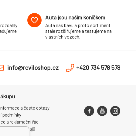
Auta jsou naším koníčkem
 rozsáhlý
Auta nás baví, a proto sortiment
pedujeme
stále rozšiřujeme a testujeme na
vlastních vozech.
info@reviloshop.cz
+420 734 578 578
nákupu
informace a časté dotazy
í podmínky
ce a reklamační řád
ní osobních údajů
ení od smlouvy