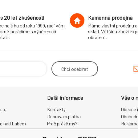
s 20 let zkušeností
Kamenná prodejna
e na trhu od roku 1999, rádi vám
Máme vlastní prodejnu a
orně porádíme s výběrem či
sklad. Většinu zboží ex
táží.
obratem.
Chci
odebírat
Další informace
Vše o 
.o.
Kontakty
Obecné 
Doprava a platba
Obchodn
ce nad Labem
Proč právě my?
Reklama
O nás
Zpracová
Kamenná prodejna
Odstoup