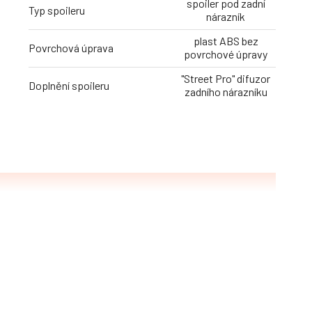
spoiler pod zadní
Typ spoileru
nárazník
plast ABS bez
Povrchová úprava
povrchové úpravy
"Street Pro" difuzor
Doplnění spoileru
zadního nárazníku