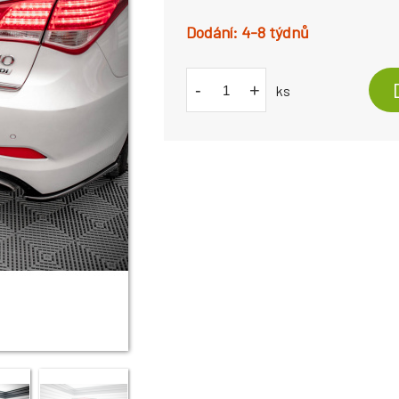
4-8 týdnů
-
+
ks