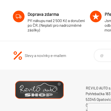
povrchové úpravy,
s červenou linkou
Doprava zdarma
Pře
Při nákupu nad 2 500 Kč a doručení
Jsm
po ČR. (Neplatí pro nadrozměrné
odb
zásilky)
mon
Slevy a novinky e-mailem
REVILO AUTO s.r
Pohřebačka 183
53345 Opatovi
Česká republika
IČO: 60931868