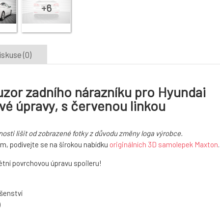
iskuse (0)
uzor zadního nárazníku pro Hyundai
vé úpravy, s červenou linkou
osti lišit od zobrazené fotky z důvodu změny loga výrobce.
m, podívejte se na širokou nabídku
originálních 3D samolepek Maxton
.
tní povrchovou úpravu spoileru!
šenství
)