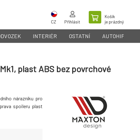
Košík
CZ
Přihlásit
je prázdný
ODVOZEK
INTERIÉR
OSTATNÍ
AUTOHIFI
 Mk1, plast ABS bez povrchové
adního nárazníku pro
prava spoileru plast