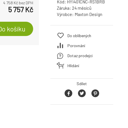
Kód:
HYI401CNC-RS1BRB
4 758
Kč bez DPH
5 757
Kč
Záruka:
24
Výrobce:
Maxton Design
Do košíku
Do oblíbených
Porovnání
Dotaz prodejci
Hlídání
Sdílet