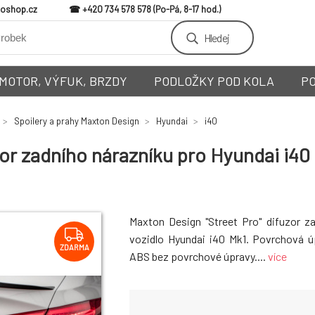
loshop.cz
+420 734 578 578
Hledej
MOTOR, VÝFUK, BRZDY
PODLOŽKY POD KOLA
P
Spoilery a prahy Maxton Design
Hyundai
i40
or zadního nárazníku pro Hyundai i40
Maxton Design "Street Pro" difuzor z
vozidlo Hyundai i40 Mk1. Povrchová ú
ZDARMA
ABS bez povrchové úpravy....
více