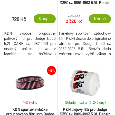
D350 r.v. 1989-1993 5.9L Benzin
2 730 Kč
728 Kč
Koupit
Koupit
2 320 Kč
K&N vysoce propustný
Panelový sportovní vzduchový
palivový filtr pro Dodge D350
filtr K&N (vložka do originálního
5.2L CARB r.v. 1982-1991 pro
airboxu) pro Dodge D350 r.v.
snadný průtok paliva v
1989-1993 5.9L Benzin dodá
kombinaci se špičkovou
vašemu vozu vyšší výkon a
filtrací.
rychlejší akceleraci při
současném zlepšení filtračních
schopností vzduchového filtru
-15%
a prakticky neomezené
životnosti.
1-2 týdny
Skladem externě (2-3 dny)
K&N sportovní vložka
K&N olejový filtr pro Dodge
vzduchového filtru pro Dodge
D350 r.v. 1989-1993 5.9L Benzin