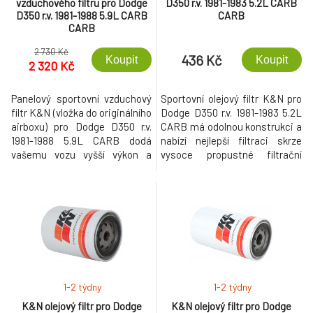
vzduchového filtru pro Dodge
D350 r.v. 1981-1983 5.2L CARB
D350 r.v. 1981-1988 5.9L CARB
CARB
CARB
2 730 Kč
436 Kč
Koupit
Koupit
2 320 Kč
Panelový sportovní vzduchový
Sportovní olejový filtr K&N pro
filtr K&N (vložka do originálního
Dodge D350 r.v. 1981-1983 5.2L
airboxu) pro Dodge D350 r.v.
CARB má odolnou konstrukci a
1981-1988 5.9L CARB dodá
nabízí nejlepší filtraci skrze
vašemu vozu vyšší výkon a
vysoce propustné filtrační
rychlejší akceleraci při
médium, které nezpomaluje
současném zlepšení filtračních
průtok.
schopností vzduchového filtru
a prakticky neomezené
životnosti.
1-2 týdny
1-2 týdny
K&N olejový filtr pro Dodge
K&N olejový filtr pro Dodge