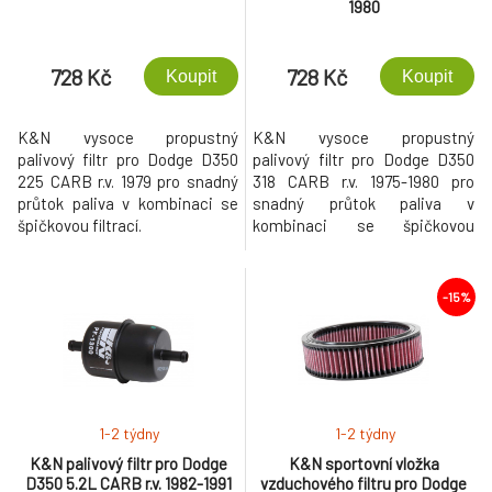
1980
728 Kč
728 Kč
Koupit
Koupit
K&N vysoce propustný
K&N vysoce propustný
palivový filtr pro Dodge D350
palivový filtr pro Dodge D350
225 CARB r.v. 1979 pro snadný
318 CARB r.v. 1975-1980 pro
průtok paliva v kombinaci se
snadný průtok paliva v
špičkovou filtrací.
kombinaci se špičkovou
filtrací.
-15%
1-2 týdny
1-2 týdny
K&N palivový filtr pro Dodge
K&N sportovní vložka
D350 5.2L CARB r.v. 1982-1991
vzduchového filtru pro Dodge