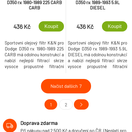
D350 r.v. 1980-1989 225 CARB
D350 r.v. 1989-1993 5.9L
CARB
DIESEL
436 Kč
436 Kč
Koupit
Koupit
Sportovní olejový filtr K&N pro
Sportovní olejový filtr K&N pro
Dodge D350 r.v. 1980-1989 225
Dodge D350 r.v. 1989-1993 5.9L
CARB má odolnou konstrukci a
DIESEL má odolnou konstrukci
nabízí nejlepší filtraci skrze
a nabízí nejlepší filtraci skrze
vysoce propustné filtrační
vysoce propustné filtrační
médium, které nezpomaluje
médium, které nezpomaluje
průtok.
průtok.
Načíst dalších
7
1
2
Doprava zdarma
Při nákupu nad 2 500 Kč a doručení po ČR. (Neplatí pro