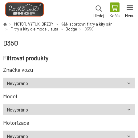
Košík
Menu
Hledej
MOTOR, VÝFUK, BRZDY
K&N sportovní filtry a kity sání
Filtry a kity dle modelu auta
Dodge
D350
D350
Filtrovat produkty
Značka vozu
Model
Motorizace