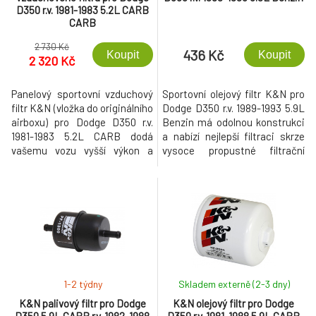
D350 r.v. 1981-1983 5.2L CARB
CARB
2 730 Kč
436 Kč
Koupit
Koupit
2 320 Kč
Panelový sportovní vzduchový
Sportovní olejový filtr K&N pro
filtr K&N (vložka do originálního
Dodge D350 r.v. 1989-1993 5.9L
airboxu) pro Dodge D350 r.v.
Benzin má odolnou konstrukci
1981-1983 5.2L CARB dodá
a nabízí nejlepší filtraci skrze
vašemu vozu vyšší výkon a
vysoce propustné filtrační
rychlejší akceleraci při
médium, které nezpomaluje
současném zlepšení filtračních
průtok.
schopností vzduchového filtru
a prakticky neomezené
životnosti.
1-2 týdny
Skladem externě (2-3 dny)
K&N palivový filtr pro Dodge
K&N olejový filtr pro Dodge