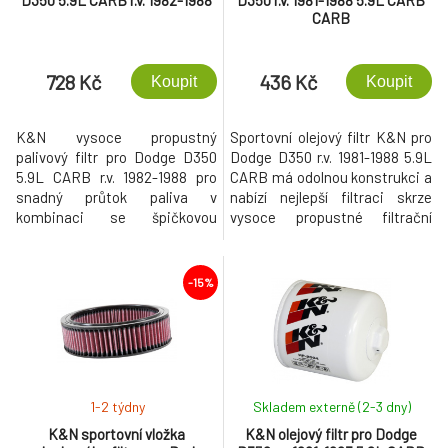
D350 5.9L CARB r.v. 1982-1988
D350 r.v. 1981-1988 5.9L CARB
CARB
728 Kč
436 Kč
Koupit
Koupit
K&N vysoce propustný
Sportovní olejový filtr K&N pro
palivový filtr pro Dodge D350
Dodge D350 r.v. 1981-1988 5.9L
5.9L CARB r.v. 1982-1988 pro
CARB má odolnou konstrukci a
snadný průtok paliva v
nabízí nejlepší filtraci skrze
kombinaci se špičkovou
vysoce propustné filtrační
filtrací.
médium, které nezpomaluje
průtok.
-15%
1-2 týdny
Skladem externě (2-3 dny)
K&N sportovní vložka
K&N olejový filtr pro Dodge