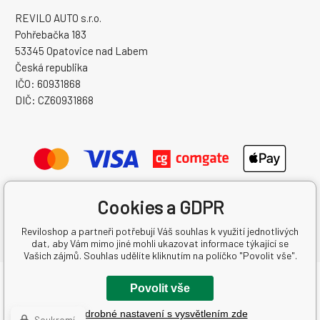
REVILO AUTO s.r.o.
Pohřebačka 183
53345 Opatovice nad Labem
Česká republika
IČO: 60931868
DIČ: CZ60931868
Cookies a GDPR
Reviloshop a partneři potřebují Váš souhlas k využití jednotlivých
dat, aby Vám mimo jiné mohli ukazovat informace týkající se
Vašich zájmů. Souhlas udělíte kliknutím na políčko "Povolit vše".
Copyright © 2026 REVILO AUTO s.r.o.
Povolit vše
Všechna práva vyhrazena.
Podrobné nastavení s vysvětlením zde
Vytvořil binargon.cz
-
Mapa stránek