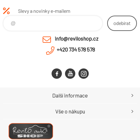
Slevy a novinky e-mailem
odebírat
info@reviloshop.cz
+420 734 578 578
Další informace
Vše o nákupu