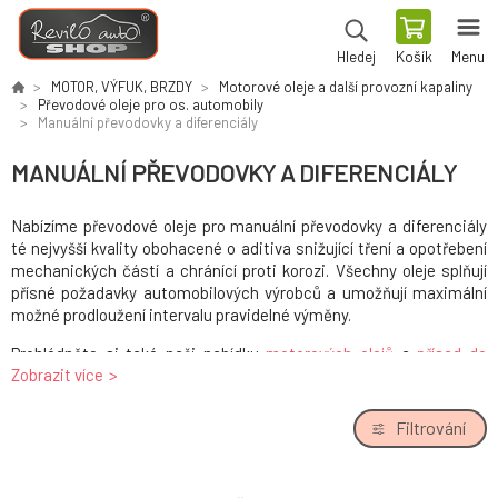
Košík
Menu
Hledej
MOTOR, VÝFUK, BRZDY
Motorové oleje a další provozní kapaliny
Převodové oleje pro os. automobily
Manuální převodovky a diferenciály
MANUÁLNÍ PŘEVODOVKY A DIFERENCIÁLY
Nabízíme převodové oleje pro manuální převodovky a diferenciály
té nejvyšší kvality obohacené o aditiva snižující tření a opotřebení
mechanických částí a chránící proti korozi. Všechny oleje splňují
přísné požadavky automobilových výrobců a umožňují maximální
možné prodloužení intervalu pravidelné výměny.
Prohlédněte si také naši nabídku
motorových olejů
a
přísad do
Zobrazit více
provozních kapalin
.
Filtrování