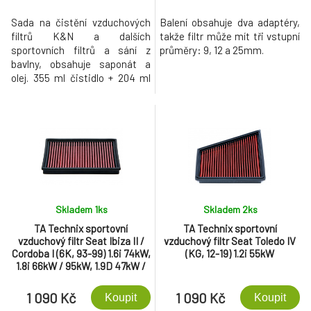
Sada na čistění vzduchových
Balení obsahuje dva adaptéry,
filtrů K&N a dalších
takže filtr může mít tři vstupní
sportovních filtrů a sání z
průměry: 9, 12 a 25mm.
bavlny, obsahuje saponát a
olej. 355 ml čistidlo + 204 ml
impregnační olej.
Skladem 1
ks
Skladem 2
ks
TA Technix sportovní
TA Technix sportovní
vzduchový filtr Seat Ibiza II /
vzduchový filtr Seat Toledo IV
Cordoba I (6K, 93-99) 1.6i 74kW,
(KG, 12-19) 1.2i 55kW
1.8i 66kW / 95kW, 1.9D 47kW /
50kW, 1.9 TD/TDI - 55kW /
66kW / 81kW, 2.0l - 85kW /
1 090 Kč
1 090 Kč
Koupit
Koupit
110kW