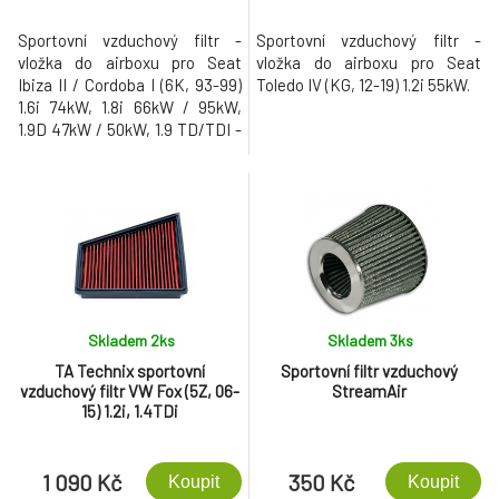
Sportovní vzduchový filtr -
Sportovní vzduchový filtr -
vložka do airboxu pro Seat
vložka do airboxu pro Seat
Ibiza II / Cordoba I (6K, 93-99)
Toledo IV (KG, 12-19) 1.2i 55kW.
1.6i 74kW, 1.8i 66kW / 95kW,
1.9D 47kW / 50kW, 1.9 TD/TDI -
55kW / 66kW / 81kW, 2.0l -
85kW / 110kW.
Skladem 2
ks
Skladem 3
ks
TA Technix sportovní
Sportovní filtr vzduchový
vzduchový filtr VW Fox (5Z, 06-
StreamAir
15) 1.2i, 1.4TDi
1 090 Kč
350 Kč
Koupit
Koupit