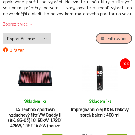
opakované použití po vyprání. Naleznete u nás filtry s různými
vstupními průměry, barvami i tvary, abyste si mohli vybrat ten
nejvhodnější a sladit ho se zbytkem motorového prostoru a vozu.
Filtr může zlepšit zvukový projev motoru a u atmosférických
Zobrazit více
motorů navíc urychlit nástup kroutícího momentu.
K filtrům zákazníci často hledají také kompletní
kity sání či sací
Filtrování
svody
,
intercoolery
nebo
tepelné odstínění
.
O řazení
-10%
Skladem 1
ks
Skladem 1
ks
TA Technix sportovní
Impregnační olej K&N, tlakový
vzduchový filtr VW Caddy II
sprej, balení: 408 ml
(9K, 95-03) 1.6i 55kW, 1.7SDi
42kW, 1.9SDi 47kW (pouze
motor AEY)