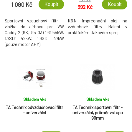
436 Kč
1 090 Kč
Koupit
Koupit
392 Kč
Sportovní vzduchový filtr -
K&N impregnační olej na
vložka do airboxu pro VW
vzduchové filtry. Balení v
Caddy 2 (9K, 95-03) 1.6i 55kW,
praktickém tlakovém spreji.
1.7SDi 42kW, 1.9SDi 47kW
(pouze motor AEY).
Skladem 4
ks
Skladem 4
ks
TA Technix odvzdušňovací filtr
TA Technix sportovní filtr -
- univerzální
univerzální, průměr vstupu
90mm