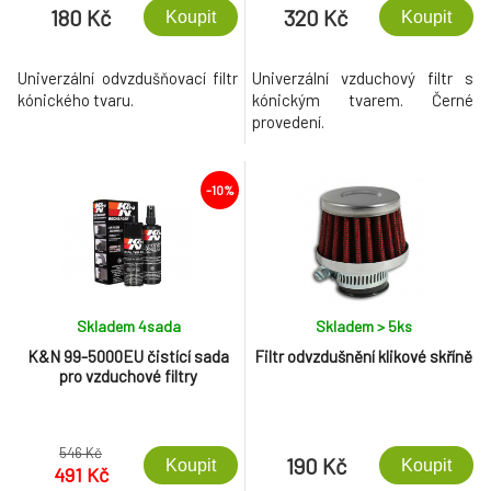
180 Kč
320 Kč
Koupit
Koupit
Univerzální odvzdušňovací filtr
Univerzální vzduchový filtr s
kónického tvaru.
kónickým tvarem. Černé
provedení.
-10%
Skladem 4
sada
Skladem > 5
ks
K&N 99-5000EU čistící sada
Filtr odvzdušnění klikové skříně
pro vzduchové filtry
546 Kč
190 Kč
Koupit
Koupit
491 Kč