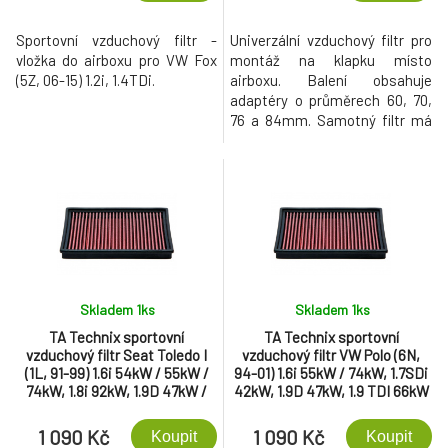
Sportovní vzduchový filtr -
Univerzální vzduchový filtr pro
vložka do airboxu pro VW Fox
montáž na klapku místo
(5Z, 06-15) 1.2i, 1.4TDi.
airboxu. Balení obsahuje
adaptéry o průměrech 60, 70,
76 a 84mm. Samotný filtr má
vstupní průměr 90mm.
Skladem 1
ks
Skladem 1
ks
TA Technix sportovní
TA Technix sportovní
vzduchový filtr Seat Toledo I
vzduchový filtr VW Polo (6N,
(1L, 91-99) 1.6i 54kW / 55kW /
94-01) 1.6i 55kW / 74kW, 1.7SDi
74kW, 1.8i 92kW, 1.9D 47kW /
42kW, 1.9D 47kW, 1.9 TDI 66kW
50kW, 1.9 TD/TDI - 55kW /
/ 81kW
66kW / 81kW, 2.0l - 85kW /
1 090 Kč
1 090 Kč
Koupit
Koupit
110kW