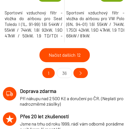
Sportovní vzduchový filtr -
Sportovní vzduchový filtr -
vložka do airboxu pro Seat
vložka do airboxu pro VW Polo
Toledo I (1L, 91-99) 1.6i 54kW /
(6N, 94-01) 1.6i 55kW / 74kW,
55kW / 74kW, 1.8i 92kW, 1.9D
1.7SDi 42kW, 1.9D 47kW, 1.9 TDI
47kW / 50kW, 1.9 TD/TDI -
66kW / 81kW.
55kW / 66kW / 81kW, 2.0l -
85kW / 110kW.
Načíst dalších
12
1
36
Doprava zdarma
Při nákupu nad 2 500 Kč a doručení po ČR. (Neplatí pro
nadrozměrné zásilky)
Přes 20 let zkušeností
Jsme na trhu od roku 1999, rádi vám odborně porádíme