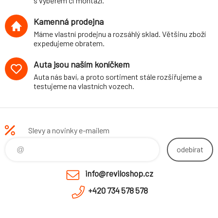
s výběrem či montáží.
Kamenná prodejna
Máme vlastní prodejnu a rozsáhlý sklad. Většinu zboží
expedujeme obratem.
Auta jsou naším koníčkem
Auta nás baví, a proto sortiment stále rozšiřujeme a
testujeme na vlastních vozech.
Slevy a novinky e-mailem
odebírat
info@reviloshop.cz
+420 734 578 578