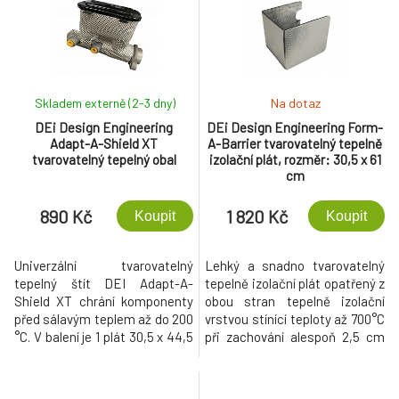
také poškozovat
elektroinstalaci.
Skladem externě (2-3 dny)
Na dotaz
DEi Design Engineering
DEi Design Engineering Form-
Adapt-A-Shield XT
A-Barrier tvarovatelný tepelně
tvarovatelný tepelný obal
izolační plát, rozměr: 30,5 x 61
cm
890 Kč
1 820 Kč
Koupit
Koupit
Univerzální tvarovatelný
Lehký a snadno tvarovatelný
tepelný štít DEI Adapt-A-
tepelně izolační plát opatřený z
Shield XT chrání komponenty
obou stran tepelně izolační
před sálavým teplem až do 200
vrstvou stínící teploty až 700°C
°C. V balení je 1 plát 30,5 x 44,5
při zachování alespoň 2,5 cm
cm snadno upravitelný
odstupu od tepelného zdroje.
nůžkami nebo nožem a
jednoduše tvarovatelný podle