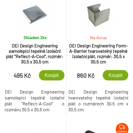
Skladem 2
ks
Na dotaz
DEi Design Engineering
DEi Design Engineering Form-
samolepicí tepelně izolační
A-Barrier tvarovatelný tepelně
plát "Reflect-A-Cool", rozměr:
izolační plát, rozměr: 30,5 x
30,5 x 30,5 cm
30,5 cm
495 Kč
860 Kč
Koupit
Koupit
DEi Design Engineering
DEi Design Engineering
samolepicí tepelně izolační
tvarovatelný tepelně izolační
plát "Reflect-A-Cool" o
plát o rozměrech 30,5 cm x
rozměru 30,5 x 30,5 cm.
30,5 cm.
ZDARMA