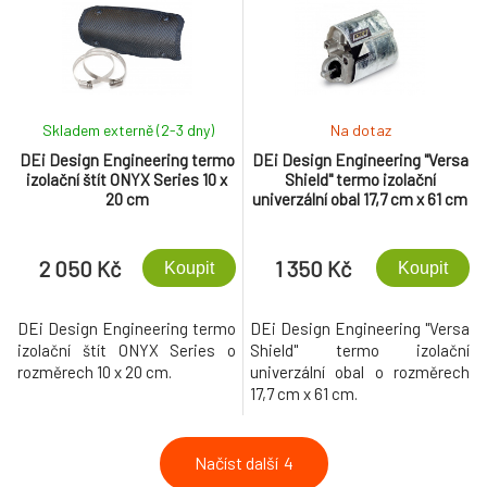
potřeby.
Skladem externě (2-3 dny)
Na dotaz
DEi Design Engineering termo
DEi Design Engineering "Versa
izolační štít ONYX Series 10 x
Shield" termo izolační
20 cm
univerzální obal 17,7 cm x 61 cm
2 050 Kč
1 350 Kč
Koupit
Koupit
DEi Design Engineering termo
DEi Design Engineering "Versa
izolační štít ONYX Series o
Shield" termo izolační
rozměrech 10 x 20 cm.
univerzální obal o rozměrech
17,7 cm x 61 cm.
Načíst další
4