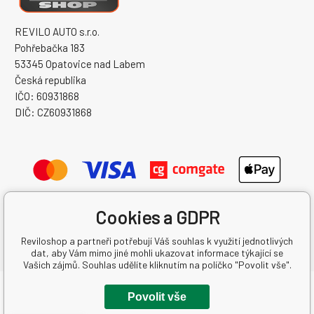
REVILO AUTO s.r.o.
Pohřebačka 183
53345 Opatovice nad Labem
Česká republika
IČO: 60931868
DIČ: CZ60931868
Cookies a GDPR
Reviloshop a partneři potřebují Váš souhlas k využití jednotlivých
dat, aby Vám mimo jiné mohli ukazovat informace týkající se
Vašich zájmů. Souhlas udělíte kliknutím na políčko "Povolit vše".
Copyright © 2026 REVILO AUTO s.r.o.
Povolit vše
Všechna práva vyhrazena.