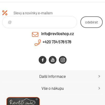
Slevy a novinky e-mailem
odebírat
info@reviloshop.cz
+420 734 578 578
Další informace
Vše o nákupu