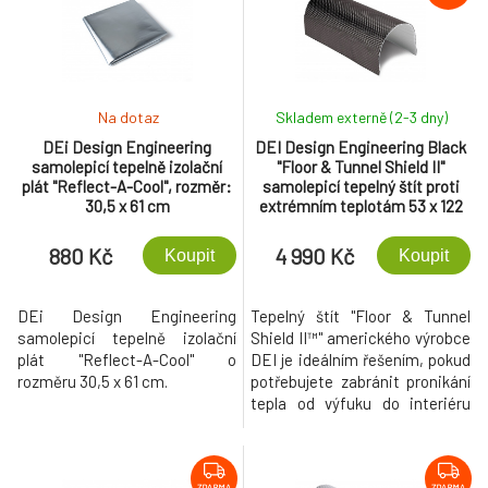
Na dotaz
Skladem externě (2-3 dny)
DEi Design Engineering
DEI Design Engineering Black
samolepicí tepelně izolační
"Floor & Tunnel Shield II"
plát "Reflect-A-Cool", rozměr:
samolepicí tepelný štít proti
30,5 x 61 cm
extrémním teplotám 53 x 122
cm, černý
880 Kč
4 990 Kč
Koupit
Koupit
DEi Design Engineering
Tepelný štít "Floor & Tunnel
samolepicí tepelně izolační
Shield II™" amerického výrobce
plát "Reflect-A-Cool" o
DEI je ideálním řešením, pokud
rozměru 30,5 x 61 cm.
potřebujete zabránit pronikání
tepla od výfuku do interiéru
vozu, kde může kromě
nepříjemného zvyšování teploty
také poškozovat
ZDARMA
ZDARMA