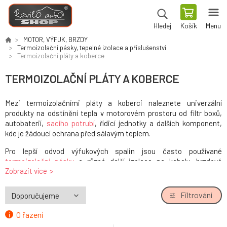
Košík
Menu
Hledej
MOTOR, VÝFUK, BRZDY
Termoizolační pásky, tepelné izolace a příslušenství
Termoizolační pláty a koberce
TERMOIZOLAČNÍ PLÁTY A KOBERCE
Mezi termoizolačními pláty a koberci naleznete univerzální
produkty na odstínění tepla v motorovém prostoru od filtr boxů,
autobaterií,
sacího potrubí
, řídicí jednotky a dalších komponent,
kde je žádoucí ochrana před sálavým teplem.
Pro lepší odvod výfukových spalin jsou často používané
termoizolační pásky
a různá další izolace na kabely, brzdové
Zobrazit více
hadice, turbodmychadla a jiné.
Filtrování
O řazení