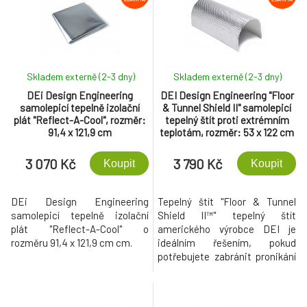
elektroinstalaci. Nově v
decentním černém provedení.
Skladem externě (2-3 dny)
Skladem externě (2-3 dny)
DEi Design Engineering
DEI Design Engineering "Floor
samolepicí tepelně izolační
& Tunnel Shield II" samolepicí
plát "Reflect-A-Cool", rozměr:
tepelný štít proti extrémním
91,4 x 121,9 cm
teplotám, rozměr: 53 x 122 cm
3 070 Kč
3 790 Kč
Koupit
Koupit
DEi Design Engineering
Tepelný štít "Floor & Tunnel
samolepicí tepelně izolační
Shield II™" tepelný štít
plát "Reflect-A-Cool" o
amerického výrobce DEI je
rozměru 91,4 x 121,9 cm cm.
ideálním řešením, pokud
potřebujete zabránit pronikání
tepla od výfuku do interiéru
vozu, kde může kromě
nepříjemného zvyšování teploty