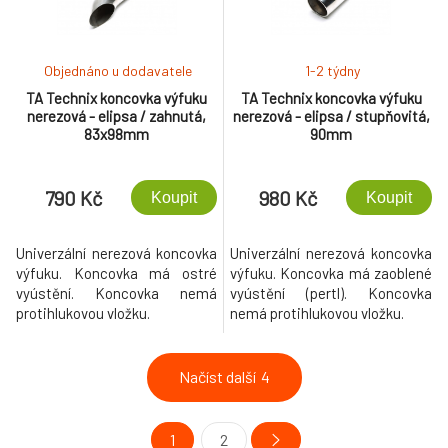
Objednáno u dodavatele
1-2 týdny
TA Technix koncovka výfuku
TA Technix koncovka výfuku
nerezová - elipsa / zahnutá,
nerezová - elipsa / stupňovitá,
83x98mm
90mm
790 Kč
980 Kč
Koupit
Koupit
Univerzální nerezová koncovka
Univerzální nerezová koncovka
výfuku. Koncovka má ostré
výfuku. Koncovka má zaoblené
vyústění. Koncovka nemá
vyústění (pertl). Koncovka
protihlukovou vložku.
nemá protihlukovou vložku.
Načíst další
4
1
2