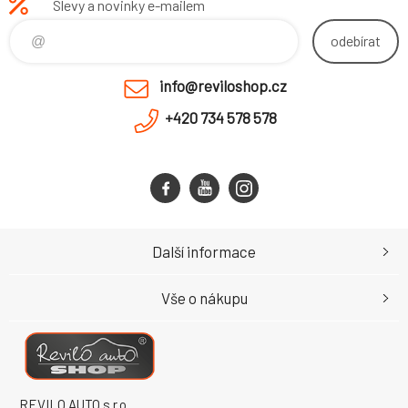
Slevy a novinky e-mailem
odebírat
info@reviloshop.cz
+420 734 578 578
Další informace
Vše o nákupu
REVILO AUTO s.r.o.