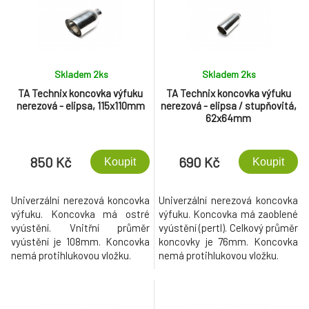
Skladem 2
ks
Skladem 2
ks
TA Technix koncovka výfuku
TA Technix koncovka výfuku
nerezová - elipsa, 115x110mm
nerezová - elipsa / stupňovitá,
62x64mm
850 Kč
690 Kč
Koupit
Koupit
Univerzální nerezová koncovka
Univerzální nerezová koncovka
výfuku. Koncovka má ostré
výfuku. Koncovka má zaoblené
vyústění. Vnitřní průměr
vyústění (pertl). Celkový průměr
vyústění je 108mm. Koncovka
koncovky je 76mm. Koncovka
nemá protihlukovou vložku.
nemá protihlukovou vložku.