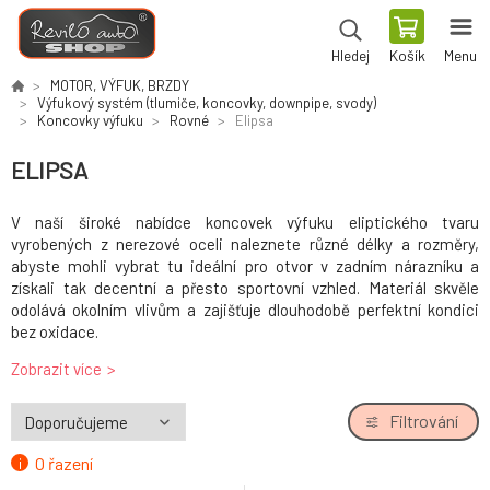
Košík
Menu
Hledej
MOTOR, VÝFUK, BRZDY
Výfukový systém (tlumiče, koncovky, downpipe, svody)
Koncovky výfuku
Rovné
Elipsa
ELIPSA
V naší široké nabídce koncovek výfuku eliptického tvaru
vyrobených z nerezové oceli naleznete různé délky a rozměry,
abyste mohli vybrat tu ideální pro otvor v zadním nárazníku a
získali tak decentní a přesto sportovní vzhled. Materiál skvěle
odolává okolním vlivům a zajišťuje dlouhodobě perfektní kondici
bez oxidace.
Zobrazit více
Pokud kromě vzhledu chcete také agresivnější zvukový projev
motoru, nabízíme široký výběr
univerzálních tlumičů výfuku
a také
celé
výfukové systémy pro konkrétní vozy
.
Filtrování
O řazení