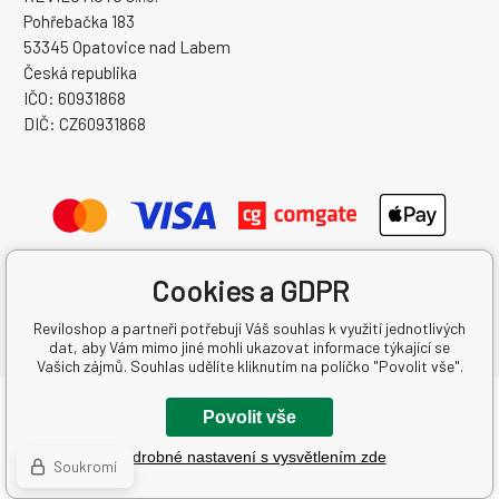
Pohřebačka 183
53345 Opatovice nad Labem
Česká republika
IČO: 60931868
DIČ: CZ60931868
Cookies a GDPR
Reviloshop a partneři potřebují Váš souhlas k využití jednotlivých
dat, aby Vám mimo jiné mohli ukazovat informace týkající se
Vašich zájmů. Souhlas udělíte kliknutím na políčko "Povolit vše".
Copyright © 2026 REVILO AUTO s.r.o.
Povolit vše
Všechna práva vyhrazena.
Podrobné nastavení s vysvětlením zde
Vytvořil binargon.cz
-
Mapa stránek
Soukromí