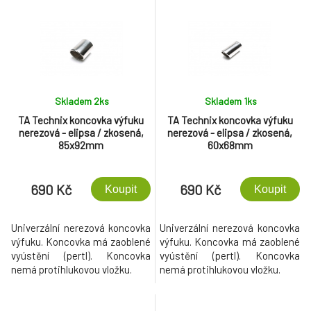
Skladem 2
ks
Skladem 1
ks
TA Technix koncovka výfuku
TA Technix koncovka výfuku
nerezová - elipsa / zkosená,
nerezová - elipsa / zkosená,
85x92mm
60x68mm
690 Kč
690 Kč
Koupit
Koupit
Univerzální nerezová koncovka
Univerzální nerezová koncovka
výfuku. Koncovka má zaoblené
výfuku. Koncovka má zaoblené
vyústění (pertl). Koncovka
vyústění (pertl). Koncovka
nemá protihlukovou vložku.
nemá protihlukovou vložku.