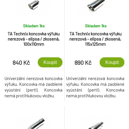
Skladem 1
ks
Skladem 1
ks
TA Technix koncovka výfuku
TA Technix koncovka výfuku
nerezová - elipsa / zkosená,
nerezová - elipsa / zkosená,
100x110mm
115x125mm
840 Kč
890 Kč
Koupit
Koupit
Univerzální nerezová koncovka
Univerzální nerezová koncovka
výfuku. Koncovka má zaoblené
výfuku. Koncovka má zaoblené
vyústění (pertl). Koncovka
vyústění (pertl). Koncovka
nemá protihlukovou vložku.
nemá protihlukovou vložku.