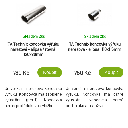
Skladem 2
ks
Skladem 2
ks
TA Technix koncovka výfuku
TA Technix koncovka výfuku
nerezová - elipsa / rovná,
nerezová - elipsa, 110x115mm
120x80mm
780 Kč
750 Kč
Koupit
Koupit
Univerzální nerezová koncovka
Univerzální nerezová koncovka
výfuku. Koncovka má zaoblené
výfuku. Koncovka má ostré
vyústění (pertl). Koncovka
vyústění. Koncovka nemá
nemá protihlukovou vložku.
protihlukovou vložku.