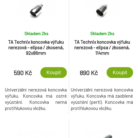
Skladem 2
ks
Skladem 2
ks
TA Technix koncovka výfuku
TA Technix koncovka výfuku
nerezová - elipsa / zkosená,
nerezová - elipsa / zkosená,
92x86mm
114mm
590 Kč
890 Kč
Koupit
Koupit
Univerzální nerezová koncovka
Univerzální nerezová koncovka
výfuku. Koncovka má ostré
výfuku. Koncovka má zaoblené
vyústění. Koncovka nemá
vyústění (pertl). Koncovka má
protihlukovou vložku.
protihlukovou vložku.