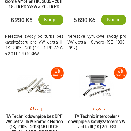
kromě 4Motion (1K, 2005 - 2011)
1.9TDi PD 77kW a 2.0TDi PD
103kW
6 290 Kč
5 690 Kč
Koupit
Koupit
Nerezové svody od turba bez
Nerezové výfukové svody pro
katalyzátoru pro VW Jetta III
VW Jetta II Syncro (19E, 1988-
(1K, 2005 - 2011) 1.9TDi PD 77kW
1992).
a 2.0TDi PD 103kW.
ZDARMA
ZDARMA
1-2 týdny
1-2 týdny
TA Technix downpipe bez DPF
TA Technix intercooler +
VW Jetta III/IV kromě 4Motion
downpipe s katalyzátorem VW
(1K, 2005 - 2018) 1.6TDi CR
Jetta III (1K) 2.0TFSi