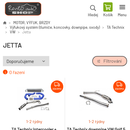
Košík
Menu
Hledej
MOTOR, VÝFUK, BRZDY
Výfukový systém (tlumiče, koncovky, downpipe, svody)
TA Technix
VW
Jetta
JETTA
Filtrování
O řazení
ZDARMA
ZDARMA
1-2 týdny
1-2 týdny
TA Technix intercooler +
TA Technix downpipe VW Golf 5