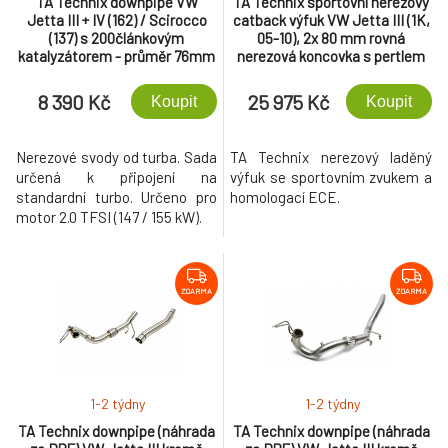
TA Technix downpipe VW
TA Technix sportovní nerezový
Jetta III + IV (162) / Scirocco
catback výfuk VW Jetta III (1K,
(137) s 200článkovým
05-10), 2x 80 mm rovná
katalyzátorem - průměr 76mm
nerezová koncovka s pertlem
8 390 Kč
25 975 Kč
Koupit
Koupit
Nerezové svody od turba. Sada
TA Technix nerezový laděný
určená k připojení na
výfuk se sportovním zvukem a
standardní turbo. Určeno pro
homologací ECE.
motor 2.0 TFSI (147 / 155 kW).
ZDARMA
ZDARMA
1-2 týdny
1-2 týdny
TA Technix downpipe (náhrada
TA Technix downpipe (náhrada