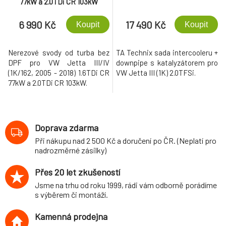
77kW a 2.0TDi CR 103kW
6 990 Kč
17 490 Kč
Koupit
Koupit
Nerezové svody od turba bez
TA Technix sada intercooleru +
DPF pro VW Jetta III/IV
downpipe s katalyzátorem pro
(1K/162, 2005 - 2018) 1.6TDi CR
VW Jetta III (1K) 2.0TFSi.
77kW a 2.0TDi CR 103kW.
Doprava zdarma
Při nákupu nad 2 500 Kč a doručení po ČR. (Neplatí pro
nadrozměrné zásilky)
Přes 20 let zkušeností
Jsme na trhu od roku 1999, rádi vám odborně porádíme
s výběrem či montáží.
Kamenná prodejna