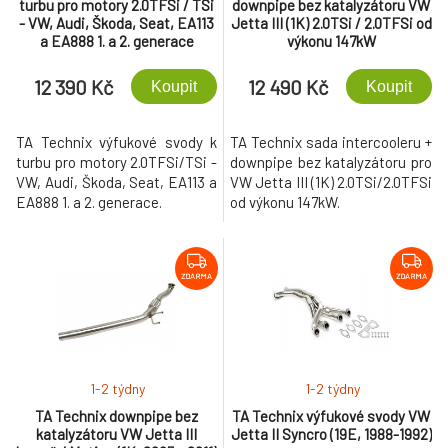
turbu pro motory 2.0TFSi / TSi
downpipe bez katalyzátoru VW
- VW, Audi, Škoda, Seat, EA113
Jetta III (1K) 2.0TSi / 2.0TFSi od
a EA888 1. a 2. generace
výkonu 147kW
12 390 Kč
12 490 Kč
Koupit
Koupit
TA Technix výfukové svody k
TA Technix sada intercooleru +
turbu pro motory 2.0TFSi/TSi -
downpipe bez katalyzátoru pro
VW, Audi, Škoda, Seat, EA113 a
VW Jetta III (1K) 2.0TSi/2.0TFSi
EA888 1. a 2. generace.
od výkonu 147kW.
ZDARMA
ZDARMA
1-2 týdny
1-2 týdny
TA Technix downpipe bez
TA Technix výfukové svody VW
katalyzátoru VW Jetta III
Jetta II Syncro (19E, 1988-1992)