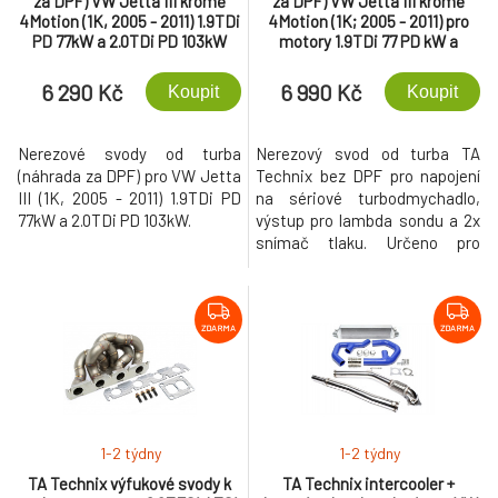
za DPF) VW Jetta III kromě
za DPF) VW Jetta III kromě
4Motion (1K, 2005 - 2011) 1.9TDi
4Motion (1K; 2005 - 2011) pro
PD 77kW a 2.0TDi PD 103kW
motory 1.9TDi 77 PD kW a
2.0TDi PD 103 kW
6 290 Kč
6 990 Kč
Koupit
Koupit
Nerezové svody od turba
Nerezový svod od turba TA
(náhrada za DPF) pro VW Jetta
Technix bez DPF pro napojení
III (1K, 2005 - 2011) 1.9TDi PD
na sériové turbodmychadlo,
77kW a 2.0TDi PD 103kW.
výstup pro lambda sondu a 2x
snímač tlaku. Určeno pro
motory 1.9TDi PD s výkonem 77
kW a 2.0TDi PD s výkonem 103
kW.
ZDARMA
ZDARMA
1-2 týdny
1-2 týdny
TA Technix výfukové svody k
TA Technix intercooler +