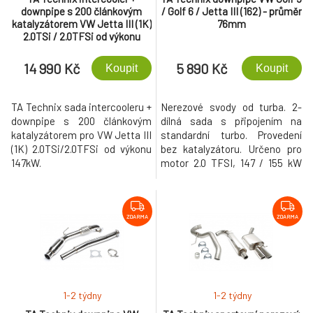
downpipe s 200 článkovým
/ Golf 6 / Jetta III (162) - průměr
katalyzátorem VW Jetta III (1K)
76mm
2.0TSi / 2.0TFSi od výkonu
147kW
14 990 Kč
5 890 Kč
Koupit
Koupit
TA Technix sada intercooleru +
Nerezové svody od turba. 2-
downpipe s 200 článkovým
dílná sada s připojením na
katalyzátorem pro VW Jetta III
standardní turbo. Provedení
(1K) 2.0TSi/2.0TFSi od výkonu
bez katalyzátoru. Určeno pro
147kW.
motor 2.0 TFSI, 147 / 155 kW
(kód motoru:
CCTA/CBFA/CCZA/CCZB/CAWB). 
použít na vozy s pohonem
všech kol.
ZDARMA
ZDARMA
1-2 týdny
1-2 týdny