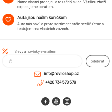
Máme vlastní prodejnu a rozsáhlý sklad. Většinu zboží
expedujeme obratem.
Auta jsou naším koníčkem
Auta nás baví, a proto sortiment stále rozšiřujeme a
testujeme na vlastních vozech.
Slevy a novinky e-mailem
odebírat
info@reviloshop.cz
+420 734 578 578