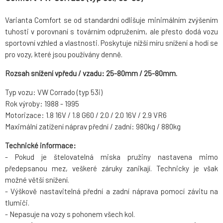
Varianta Comfort se od standardní odlišuje minimálním zvýšením
tuhosti v porovnaní s továrním odpružením, ale přesto dodá vozu
sportovní vzhled a vlastnosti. Poskytuje nížší míru snížení a hodí se
pro vozy, které jsou používány denně.
Rozsah snížení vpředu / vzadu: 25-80mm / 25-80mm.
Typ vozu: VW Corrado (typ 53i)
Rok výroby: 1988 - 1995
Motorizace: 1.8 16V / 1.8 G60 / 2.0 / 2.0 16V / 2.9 VR6
Maximální zatížení náprav přední / zadní: 980kg / 880kg
Technické informace:
- Pokud je štelovatelná miska pružiny nastavena mimo
předepsanou mez, veškeré záruky zanikají. Technicky je však
možné větší snížení.
- Výškově nastavitelná přední a zadní náprava pomocí závitu na
tlumiči.
- Nepasuje na vozy s pohonem všech kol.