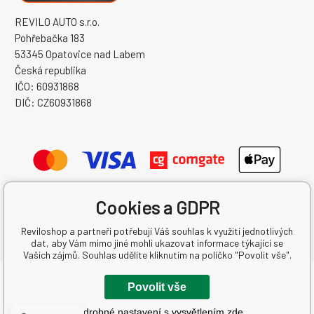
REVILO AUTO s.r.o.
Pohřebačka 183
53345 Opatovice nad Labem
Česká republika
IČO: 60931868
DIČ: CZ60931868
Cookies a GDPR
Reviloshop a partneři potřebují Váš souhlas k využití jednotlivých
dat, aby Vám mimo jiné mohli ukazovat informace týkající se
Vašich zájmů. Souhlas udělíte kliknutím na políčko "Povolit vše".
Copyright © 2026 REVILO AUTO s.r.o.
Povolit vše
Všechna práva vyhrazena.
Podrobné nastavení s vysvětlením zde