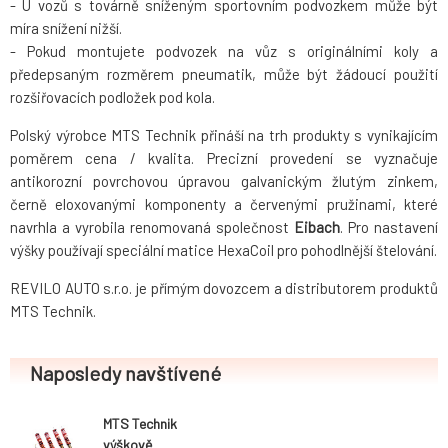
- U vozů s továrně sníženým sportovním podvozkem může být
míra snížení nižší.
- Pokud montujete podvozek na vůz s originálními koly a
předepsaným rozměrem pneumatik, může být žádoucí použití
rozšiřovacích podložek pod kola.
Polský výrobce MTS Technik přináší na trh produkty s vynikajícím
poměrem cena / kvalita. Precizní provedení se vyznačuje
antikorozní povrchovou úpravou galvanickým žlutým zinkem,
černě eloxovanými komponenty a červenými pružinami, které
navrhla a vyrobila renomovaná společnost
Eibach
. Pro nastavení
výšky používají speciální matice HexaCoil pro pohodlnější štelování.
REVILO AUTO s.r.o. je přímým dovozcem a distributorem produktů
MTS Technik.
Naposledy navštívené
MTS Technik
výškově