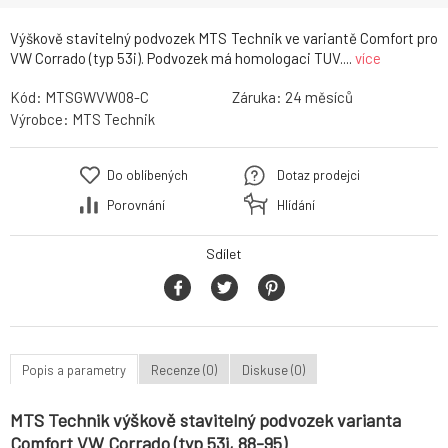
Výškově stavitelný podvozek MTS Technik ve variantě Comfort pro
VW Corrado (typ 53i). Podvozek má homologaci TUV....
více
Kód:
MTSGWVW08-C
Záruka:
24
Výrobce:
MTS Technik
Do oblíbených
Dotaz prodejci
Porovnání
Hlídání
Sdílet
Popis a parametry
Recenze (0)
Diskuse (0)
MTS Technik výškově stavitelný podvozek varianta
Comfort VW Corrado (typ 53i, 88-95)