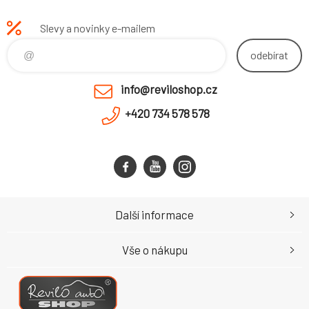
Slevy a novinky e-mailem
odebírat
info@reviloshop.cz
+420 734 578 578
Další informace
Vše o nákupu