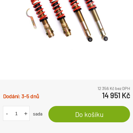
12 356
Kč bez DPH
14 951
Kč
3-5 dnů
-
+
Do košíku
sada