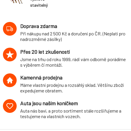
stavitelný
podvozek
varianta Comfort
VW Corrado (typ
Doprava zdarma
53i, 88-95)
Při nákupu nad 2 500 Kč a doručení po ČR. (Neplatí pro
nadrozměrné zásilky)
Přes 20 let zkušeností
Jsme na trhu od roku 1999, rádi vám odborně porádíme
s výběrem či montáží.
Kamenná prodejna
Máme vlastní prodejnu a rozsáhlý sklad. Většinu zboží
expedujeme obratem.
Auta jsou naším koníčkem
Auta nás baví, a proto sortiment stále rozšiřujeme a
testujeme na vlastních vozech.