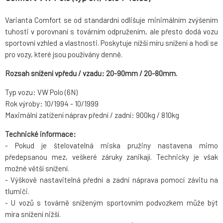
Varianta Comfort se od standardní odlišuje minimálním zvýšením
tuhosti v porovnaní s továrním odpružením, ale přesto dodá vozu
sportovní vzhled a vlastnosti. Poskytuje nížší míru snížení a hodí se
pro vozy, které jsou používány denně.
Rozsah snížení vpředu / vzadu: 20-90mm / 20-80mm.
Typ vozu: VW Polo (6N)
Rok výroby: 10/1994 - 10/1999
Maximální zatížení náprav přední / zadní: 900kg / 810kg
Technické informace:
- Pokud je štelovatelná miska pružiny nastavena mimo
předepsanou mez, veškeré záruky zanikají. Technicky je však
možné větší snížení.
- Výškově nastavitelná přední a zadní náprava pomocí závitu na
tlumiči.
- U vozů s továrně sníženým sportovním podvozkem může být
míra snížení nižší.