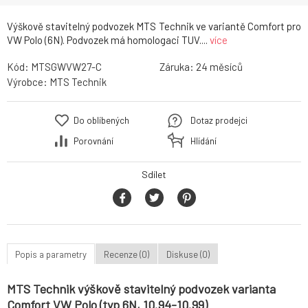
Výškově stavitelný podvozek MTS Technik ve variantě Comfort pro
VW Polo (6N). Podvozek má homologaci TUV....
více
Kód:
MTSGWVW27-C
Záruka:
24
Výrobce:
MTS Technik
Do oblíbených
Dotaz prodejci
Porovnání
Hlídání
Sdílet
Popis a parametry
Recenze (0)
Diskuse (0)
MTS Technik výškově stavitelný podvozek varianta
Comfort VW Polo (typ 6N, 10.94-10.99)