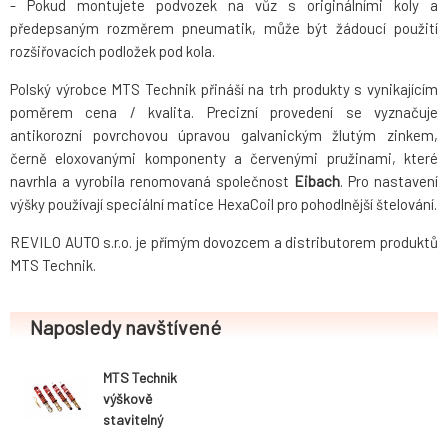
- Pokud montujete podvozek na vůz s originálními koly a
předepsaným rozměrem pneumatik, může být žádoucí použití
rozšiřovacích podložek pod kola.
Polský výrobce MTS Technik přináší na trh produkty s vynikajícím
poměrem cena / kvalita. Precizní provedení se vyznačuje
antikorozní povrchovou úpravou galvanickým žlutým zinkem,
černě eloxovanými komponenty a červenými pružinami, které
navrhla a vyrobila renomovaná společnost
Eibach
. Pro nastavení
výšky používají speciální matice HexaCoil pro pohodlnější štelování.
REVILO AUTO s.r.o. je přímým dovozcem a distributorem produktů
MTS Technik.
Naposledy navštívené
MTS Technik
výškově
stavitelný
podvozek