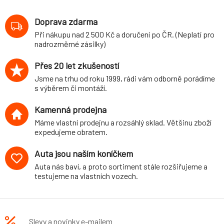
varianta Comfort
VW Polo (typ 6N,
Doprava zdarma
10.94-10.99)
Při nákupu nad 2 500 Kč a doručení po ČR. (Neplatí pro
nadrozměrné zásilky)
Přes 20 let zkušeností
Jsme na trhu od roku 1999, rádi vám odborně porádíme
s výběrem či montáží.
Kamenná prodejna
Máme vlastní prodejnu a rozsáhlý sklad. Většinu zboží
expedujeme obratem.
Auta jsou naším koníčkem
Auta nás baví, a proto sortiment stále rozšiřujeme a
testujeme na vlastních vozech.
Slevy a novinky e-mailem