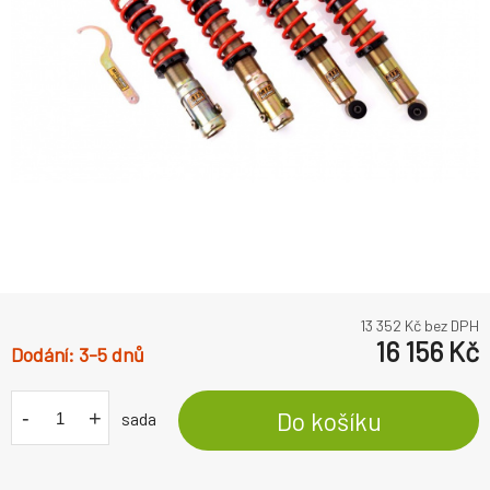
13 352
Kč bez DPH
16 156
Kč
3-5 dnů
-
+
Do košíku
sada