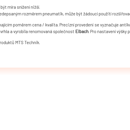
t míra snížení nižší.
předepsaným rozměrem pneumatik, může být žádoucí použití rozšiřovac
ikajícím poměrem cena / kvalita. Precizní provedení se vyznačuje ant
vrhla a vyrobila renomovaná společnost
Eibach
. Pro nastavení výšky 
produktů MTS Technik.