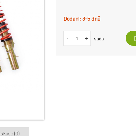
3-5 dnů
-
+
sada
iskuse (0)