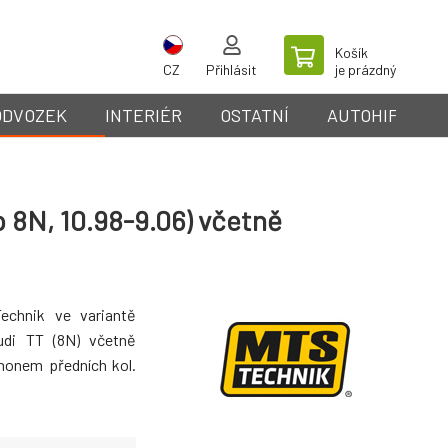
Košík
CZ
Přihlásit
je prázdný
ODVOZEK
INTERIÉR
OSTATNÍ
AUTOHIFI
 8N, 10.98-9.06) včetně
echnik ve variantě
Audi TT (8N) včetně
honem předních kol.