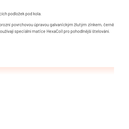
ích podložek pod kola.
ikorozní povrchovou úpravou galvanickým žlutým zinkem, černě
používají speciální matice HexaCoil pro pohodlnější štelování.