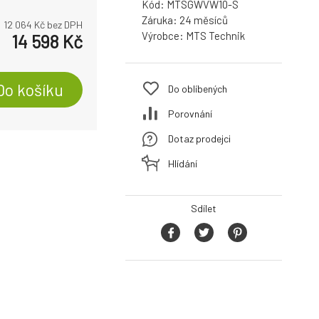
Kód:
MTSGWVW10-S
Záruka:
24
12 064
Kč bez DPH
Výrobce:
MTS Technik
14 598
Kč
Do košíku
Do oblíbených
Porovnání
Dotaz prodejci
Hlídání
Sdílet