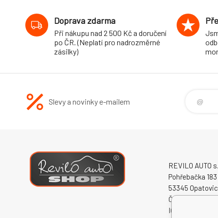
Doprava zdarma
Pře
Při nákupu nad 2 500 Kč a doručení
Jsm
po ČR. (Neplatí pro nadrozměrné
odb
zásilky)
mon
Slevy a novinky e-mailem
REVILO AUTO s.r
Pohřebačka 183
53345 Opatovi
Česká republika
IČO: 60931868