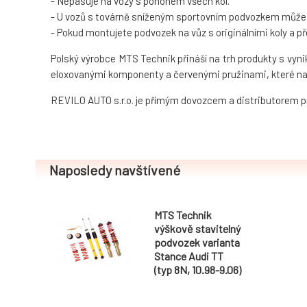
- Nepasuje na vozy s pohonem všech kol.
- U vozů s továrně sníženým sportovním podvozkem může bý
- Pokud montujete podvozek na vůz s originálními koly a 
Polský výrobce MTS Technik přináší na trh produkty s vyn
eloxovanými komponenty a červenými pružinami, které na
REVILO AUTO s.r.o. je přímým dovozcem a distributorem 
Naposledy navštívené
MTS Technik
výškově stavitelný
podvozek varianta
Stance Audi TT
(typ 8N, 10.98-9.06)
včetně Roadster
kromě Quattro