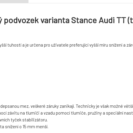
 podvozek varianta Stance Audi TT (t
šší tuhostí a je určena pro uživatele preferující vyšší míru snížení a zár
depsanou mez, veškeré záruky zanikají. Technicky je však možné větší 
ocí závitu na tlumiči a vzadu pomocí tlumiče, pružiny a speciální nast
vních tyček stabilizátoru.
ta snížení o 15 mm menší.