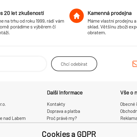
s 20 let zkušeností
Kamenná prodejna
e na trhu od roku 1999, rádi vám
Máme vlastní prodejnu a
orně porádíme s výběrem či
sklad. Většinu zboží ex
táží.
obratem.
Chci
odebírat
Další informace
Vše o 
.o.
Kontakty
Obecné 
Doprava a platba
Obchodn
ce nad Labem
Proč právě my?
Reklama
O nás
Zpracová
Cookies a GDPR
Kamenná prodejna
Odstoup