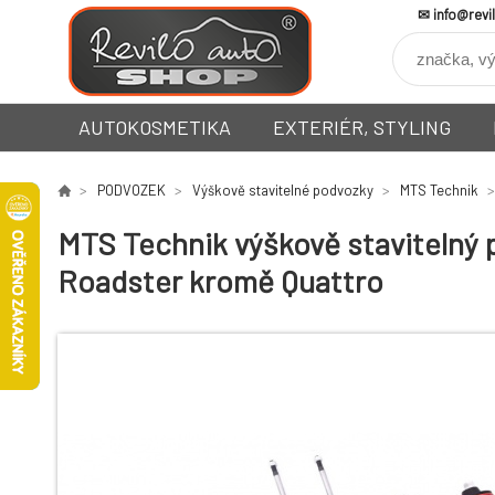
info@revi
AUTOKOSMETIKA
EXTERIÉR, STYLING
PODVOZEK
Výškově stavitelné podvozky
MTS Technik
MTS Technik výškově stavitelný p
Roadster kromě Quattro