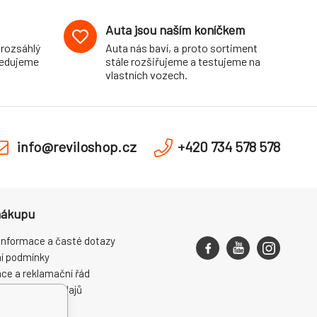
Auta jsou naším koníčkem
 rozsáhlý
Auta nás baví, a proto sortiment
pedujeme
stále rozšiřujeme a testujeme na
vlastních vozech.
info@reviloshop.cz
+420 734 578 578
nákupu
informace a časté dotazy
í podmínky
ce a reklamační řád
ní osobních údajů
ení od smlouvy