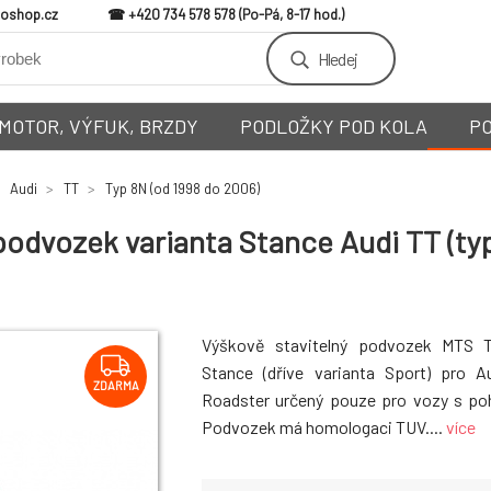
loshop.cz
+420 734 578 578
Hledej
MOTOR, VÝFUK, BRZDY
PODLOŽKY POD KOLA
P
Audi
TT
Typ 8N (od 1998 do 2006)
odvozek varianta Stance Audi TT (typ
Výškově stavitelný podvozek MTS T
Stance (dříve varianta Sport) pro 
ZDARMA
Roadster určený pouze pro vozy s po
Podvozek má homologaci TUV....
více