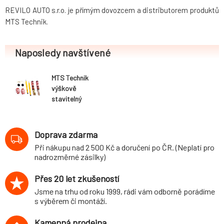
REVILO AUTO s.r.o. je přímým dovozcem a distributorem produktů
MTS Technik.
Naposledy navštívené
MTS Technik
výškově
stavitelný
podvozek
varianta Stance
Opel Tigra
Doprava zdarma
TwinTop (typ X-
Při nákupu nad 2 500 Kč a doručení po ČR. (Neplatí pro
C, 1.04-8.10) -
nadrozměrné zásilky)
pouze vozy se
spodním
Přes 20 let zkušeností
uchycením
Jsme na trhu od roku 1999, rádi vám odborně porádíme
zadního tlumiče
s výběrem či montáží.
šroubem M10
Kamenná prodejna