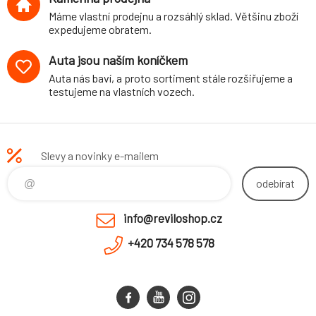
Máme vlastní prodejnu a rozsáhlý sklad. Většinu zboží
expedujeme obratem.
Auta jsou naším koníčkem
Auta nás baví, a proto sortiment stále rozšiřujeme a
testujeme na vlastních vozech.
Slevy a novinky e-mailem
odebírat
info@reviloshop.cz
+420 734 578 578