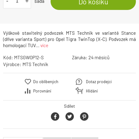
-
+
Do košíku
sada
Výškově stavitelný podvozek MTS Technik ve variantě Stance
(dříve varianta Sport) pro Opel Tigra TwinTop (X-C). Podvozek má
homologaci TUV....
více
Kód:
MTSGWOP12-S
Záruka:
24
Výrobce:
MTS Technik
Do oblíbených
Dotaz prodejci
Porovnání
Hlídání
Sdílet