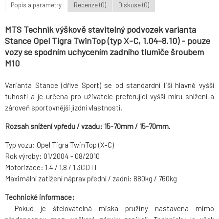
Popis a parametry
Recenze (0)
Diskuse (0)
MTS Technik výškově stavitelný podvozek varianta
Stance Opel Tigra TwinTop (typ X-C, 1.04-8.10) - pouze
vozy se spodním uchycením zadního tlumiče šroubem
M10
Varianta Stance (dříve Sport) se od standardní liší hlavně vyšší
tuhostí a je určena pro uživatele preferující vyšší míru snížení a
zároveň sportovnější jízdní vlastnosti.
Rozsah snížení vpředu / vzadu: 15-70mm / 15-70mm.
Typ vozu: Opel Tigra TwinTop (X-C)
Rok výroby: 01/2004 - 08/2010
Motorizace: 1.4 / 1.8 / 1.3CDTI
Maximální zatížení náprav přední / zadní: 880kg / 760kg
Technické informace:
- Pokud je štelovatelná miska pružiny nastavena mimo