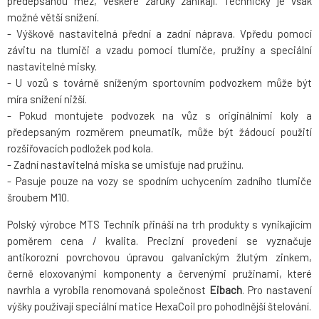
předepsanou mez, veškeré záruky zanikají. Technicky je však
možné větší snížení.
- Výškově nastavitelná přední a zadní náprava. Vpředu pomocí
závitu na tlumiči a vzadu pomocí tlumiče, pružiny a speciální
nastavitelné misky.
- U vozů s továrně sníženým sportovním podvozkem může být
míra snížení nižší.
- Pokud montujete podvozek na vůz s originálními koly a
předepsaným rozměrem pneumatik, může být žádoucí použití
rozšiřovacích podložek pod kola.
- Zadní nastavitelná miska se umisťuje nad pružinu.
- Pasuje pouze na vozy se spodním uchycením zadního tlumiče
šroubem M10.
Polský výrobce MTS Technik přináší na trh produkty s vynikajícím
poměrem cena / kvalita. Precizní provedení se vyznačuje
antikorozní povrchovou úpravou galvanickým žlutým zinkem,
černě eloxovanými komponenty a červenými pružinami, které
navrhla a vyrobila renomovaná společnost
Eibach
. Pro nastavení
výšky používají speciální matice HexaCoil pro pohodlnější štelování.