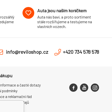
Auta jsou naším koníčkem
 rozsáhlý
Auta nás baví, a proto sortiment
pedujeme
stále rozšiřujeme a testujeme na
vlastních vozech.
info@reviloshop.cz
+420 734 578 578
nákupu
informace a časté dotazy
í podmínky
ce a reklamační řád
ní osobních údajů
ení od smlouvy