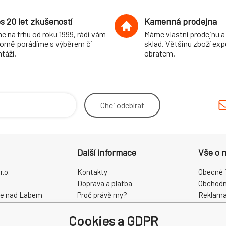
s 20 let zkušeností
Kamenná prodejna
e na trhu od roku 1999, rádi vám
Máme vlastní prodejnu a
orně porádíme s výběrem či
sklad. Většinu zboží ex
táží.
obratem.
Chci
odebírat
Další informace
Vše o 
.o.
Kontakty
Obecné 
Doprava a platba
Obchodn
ce nad Labem
Proč právě my?
Reklama
O nás
Zpracová
Cookies a GDPR
Kamenná prodejna
Odstoup