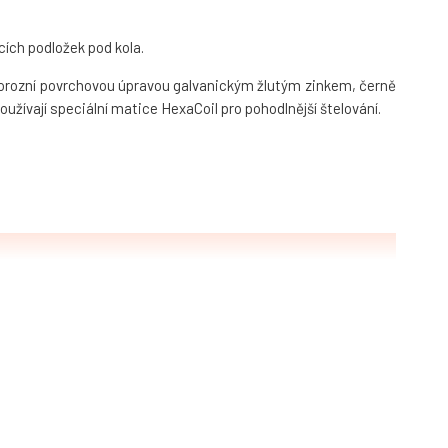
ích podložek pod kola.
ikorozní povrchovou úpravou galvanickým žlutým zinkem, černě
používají speciální matice HexaCoil pro pohodlnější štelování.