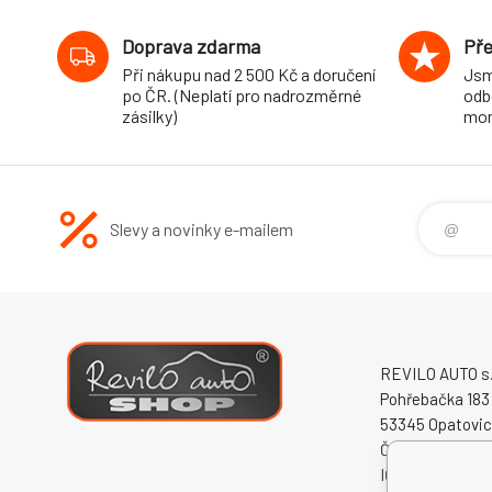
4x4
Doprava zdarma
Pře
Při nákupu nad 2 500 Kč a doručení
Jsm
po ČR. (Neplatí pro nadrozměrné
odb
zásilky)
mon
Slevy a novinky e-mailem
REVILO AUTO s.r
Pohřebačka 183
53345 Opatovi
Česká republika
IČO: 60931868