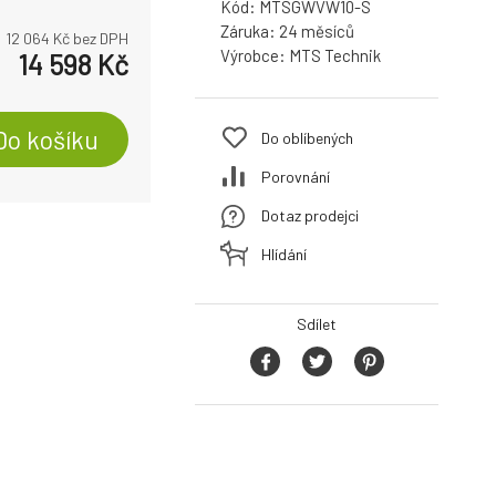
Kód:
MTSGWVW10-S
Záruka:
24
12 064
Kč bez DPH
Výrobce:
MTS Technik
14 598
Kč
Do košíku
Do oblíbených
Porovnání
Dotaz prodejci
Hlídání
Sdílet