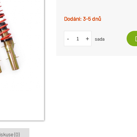
3-5 dnů
-
+
sada
iskuse (0)