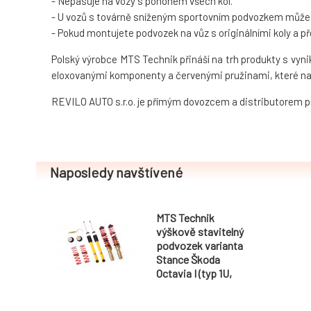
- Nepasuje na vozy s pohonem všech kol.
- U vozů s továrně sníženým sportovním podvozkem může bý
- Pokud montujete podvozek na vůz s originálními koly a 
Polský výrobce MTS Technik přináší na trh produkty s vyn
eloxovanými komponenty a červenými pružinami, které na
REVILO AUTO s.r.o. je přímým dovozcem a distributorem 
Naposledy navštívené
MTS Technik
výškově stavitelný
podvozek varianta
Stance Škoda
Octavia I (typ 1U,
9.96-2.04) včetně
Combi / RS kromě