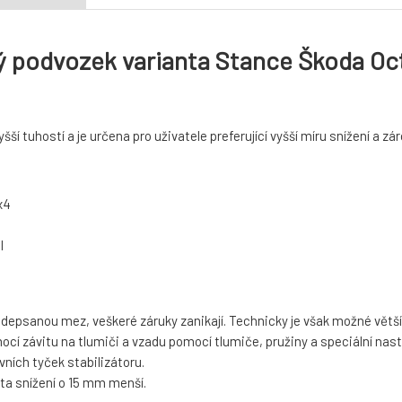
 podvozek varianta Stance Škoda Octav
šší tuhostí a je určena pro uživatele preferující vyšší míru snížení a zár
x4
I
depsanou mez, veškeré záruky zanikají. Technicky je však možné větší 
ocí závitu na tlumiči a vzadu pomocí tlumiče, pružiny a speciální nast
vních tyček stabilizátoru.
ta snížení o 15 mm menší.