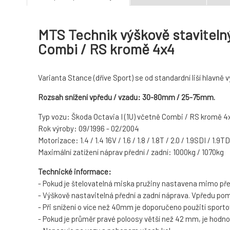
MTS Technik výškově stavitelný
Combi / RS kromě 4x4
Varianta Stance (dříve Sport) se od standardní liší hlavně vy
Rozsah snížení vpředu / vzadu: 30-80mm / 25-75mm.
Typ vozu: Škoda Octavia I (1U) včetně Combi / RS kromě 4
Rok výroby: 09/1996 - 02/2004
Motorizace: 1.4 / 1.4 16V / 1.6 / 1.8 / 1.8T / 2.0 / 1.9SDI / 1.9TD
Maximální zatížení náprav přední / zadní: 1000kg / 1070kg
Technické informace:
- Pokud je štelovatelná miska pružiny nastavena mimo pře
- Výškově nastavitelná přední a zadní náprava. Vpředu pom
- Při snížení o více než 40mm je doporučeno použití sporto
- Pokud je průměr pravé poloosy větší než 42 mm, je hodno