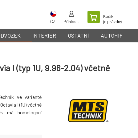
Košík
CZ
Přihlásit
je prázdný
ODVOZEK
INTERIÉR
OSTATNÍ
AUTOHIFI
a I (typ 1U, 9.96-2.04) včetně
echnik ve variantě
Octavia I (1U) včetně
k má homologaci