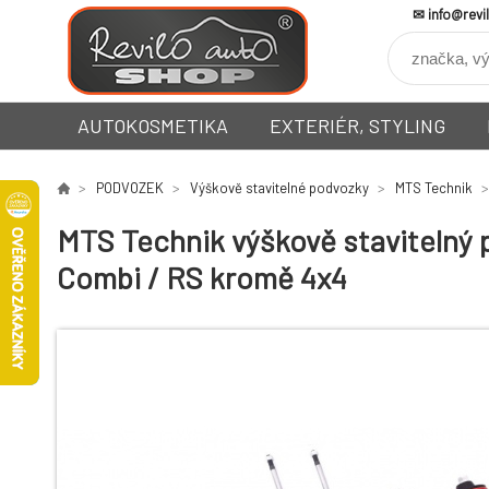
info@revi
AUTOKOSMETIKA
EXTERIÉR, STYLING
PODVOZEK
Výškově stavitelné podvozky
MTS Technik
MTS Technik výškově stavitelný p
Combi / RS kromě 4x4