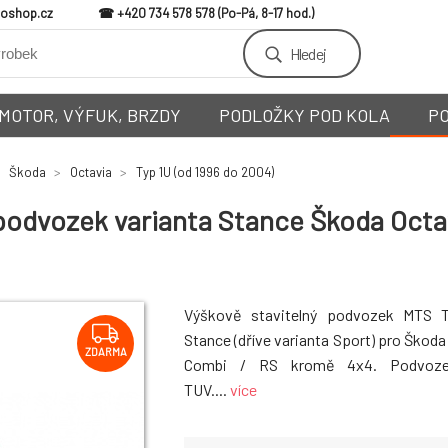
loshop.cz
+420 734 578 578
Hledej
MOTOR, VÝFUK, BRZDY
PODLOŽKY POD KOLA
P
Škoda
Octavia
Typ 1U (od 1996 do 2004)
odvozek varianta Stance Škoda Octavi
Výškově stavitelný podvozek MTS T
Stance (dříve varianta Sport) pro Škoda 
ZDARMA
Combi / RS kromě 4x4. Podvoze
TUV....
více