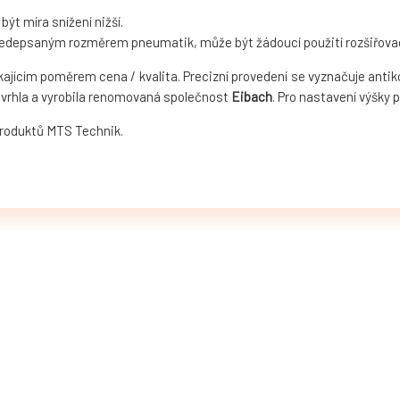
t míra snížení nižší.
předepsaným rozměrem pneumatik, může být žádoucí použití rozšiřovac
ikajícím poměrem cena / kvalita. Precizní provedení se vyznačuje ant
vrhla a vyrobila renomovaná společnost
Eibach
. Pro nastavení výšky 
produktů MTS Technik.