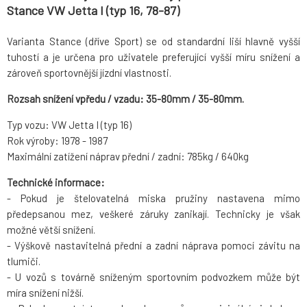
Stance VW Jetta I (typ 16, 78-87)
Varianta Stance (dříve Sport) se od standardní liší hlavně vyšší
tuhostí a je určena pro uživatele preferující vyšší míru snížení a
zároveň sportovnější jízdní vlastnosti.
Rozsah snížení vpředu / vzadu: 35-80mm / 35-80mm.
Typ vozu: VW Jetta I (typ 16)
Rok výroby: 1978 - 1987
Maximální zatížení náprav přední / zadní: 785kg / 640kg
Technické informace:
- Pokud je štelovatelná miska pružiny nastavena mimo
předepsanou mez, veškeré záruky zanikají. Technicky je však
možné větší snížení.
- Výškově nastavitelná přední a zadní náprava pomocí závitu na
tlumiči.
- U vozů s továrně sníženým sportovním podvozkem může být
míra snížení nižší.