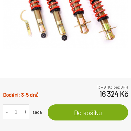
13 491
Kč bez DPH
16 324
Kč
3-5 dnů
-
+
Do košíku
sada