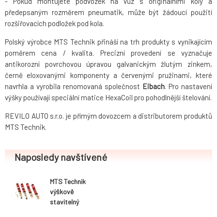
- Pokud montujete podvozek na vůz s originálními koly a
předepsaným rozměrem pneumatik, může být žádoucí použití
rozšiřovacích podložek pod kola.
Polský výrobce MTS Technik přináší na trh produkty s vynikajícím
poměrem cena / kvalita. Precizní provedení se vyznačuje
antikorozní povrchovou úpravou galvanickým žlutým zinkem,
černě eloxovanými komponenty a červenými pružinami, které
navrhla a vyrobila renomovaná společnost
Eibach
. Pro nastavení
výšky používají speciální matice HexaCoil pro pohodlnější štelování.
REVILO AUTO s.r.o. je přímým dovozcem a distributorem produktů
MTS Technik.
Naposledy navštívené
MTS Technik
výškově
stavitelný
podvozek