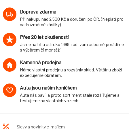
varianta Stance
VW Jetta I (typ
Doprava zdarma
16, 78-87)
Při nákupu nad 2 500 Kč a doručení po ČR. (Neplatí pro
nadrozměrné zásilky)
Přes 20 let zkušeností
Jsme na trhu od roku 1999, rádi vám odborně porádíme
s výběrem či montáží.
Kamenná prodejna
Máme vlastní prodejnu a rozsáhlý sklad. Většinu zboží
expedujeme obratem.
Auta jsou naším koníčkem
Auta nás baví, a proto sortiment stále rozšiřujeme a
testujeme na vlastních vozech.
Slevy a novinky e-mailem