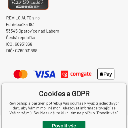
REVILO AUTO s.r.o.
Pohřebačka 183
53345 Opatovice nad Labem
Česká republika
IČO: 60931868
DIČ: CZ60931868
Cookies a GDPR
Reviloshop a partneři potřebují Váš souhlas k využití jednotlivých
dat, aby Vám mimo jiné mohli ukazovat informace týkající se
Vašich zájmů. Souhlas udělíte kliknutím na políčko "Povolit vše".
Copyright © 2026 REVILO AUTO s.r.o.
Povolit vše