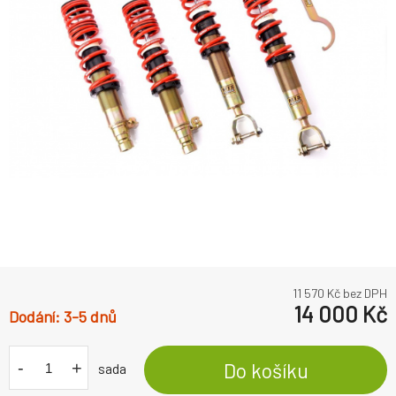
11 570
Kč bez DPH
14 000
Kč
3-5 dnů
-
+
Do košíku
sada