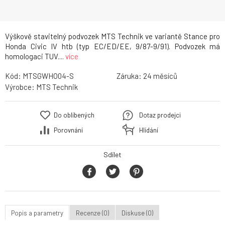
Výškově stavitelný podvozek MTS Technik ve variantě Stance pro
Honda Civic IV htb (typ EC/ED/EE, 9/87-9/91). Podvozek má
homologaci TUV....
více
Kód:
MTSGWHO04-S
Záruka:
24
Výrobce:
MTS Technik
Do oblíbených
Dotaz prodejci
Porovnání
Hlídání
Sdílet
Popis a parametry
Recenze (0)
Diskuse (0)