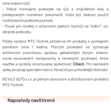
míra snížení nižší.
- Pokud montujete podvozek na vůz s originálními koly a
předepsaným rozměrem pneumatik, může být žádoucí použití
rozšiřovacích podložek pod kola.
- Pouze pro modely s uchycením zadních tlumičů na "vidlici", viz.
obrázek podvozku.
Polský výrobce MTS Technik přináší na trh produkty s vynikajícím
poměrem cena / kvalita. Precizní provedení se vyznačuje
antikorozní povrchovou úpravou galvanickým žlutým zinkem,
černě eloxovanými komponenty a červenými pružinami, které
navrhla a vyrobila renomovaná společnost
Eibach
. Pro nastavení
výšky používají speciální matice HexaCoil pro pohodlnější štelování.
REVILO AUTO s.r.o. je přímým dovozcem a distributorem produktů
MTS Technik.
Naposledy navštívené