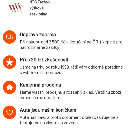
MTS Technik
výškově
stavitelný
podvozek
varianta Stance
Honda Civic IV
Doprava zdarma
htb (typ EC / ED /
Při nákupu nad 2 500 Kč a doručení po ČR. (Neplatí pro
EE, 9 / 87-9 / 91)
nadrozměrné zásilky)
Přes 20 let zkušeností
Jsme na trhu od roku 1999, rádi vám odborně porádíme
s výběrem či montáží.
Kamenná prodejna
Máme vlastní prodejnu a rozsáhlý sklad. Většinu zboží
expedujeme obratem.
Auta jsou naším koníčkem
Auta nás baví, a proto sortiment stále rozšiřujeme a
testujeme na vlastních vozech.