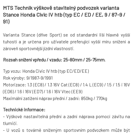
MTS Technik výškově stavitelný podvozek varianta
Stance Honda Civic IV htb (typ EC / ED / EE, 9 / 87-9 /
91)
Varianta Stance (dříve Sport) se od standardní liší hlavně vyšší
tuhostí a je určena pro uživatele preferující vyšší míru snížení a
zároveň sportovnější jízdní vlastnosti.
Rozsah snížení vpředu / vzadu: 25-80mm / 25-75mm.
Typ vozu: Honda Civic IV htb (typ EC/ED/EE)
Rok výroby: 9/1987-9/1991
Motorizace: 1.3 (EC8) / 1.3 16V Cat (EC8) / 1.4 L (EC9) / 1.5 / 1.5 i 16V
(ED6) / 1.6 i 16V (ED7) / 1.6 i 16V Vtec (EE9)
Maximální zatížení náprav přední / zadní: 850kg / 770kg
Technické informace:
- Výškově nastavitelná přední a zadní náprava pomocí závitu na
tlumiči.
- U vozů s továrně sníženým sportovním podvozkem může být