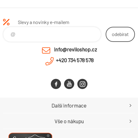
Slevy a novinky e-mailem
odebírat
info@reviloshop.cz
+420 734 578 578
Další informace
Vše o nákupu