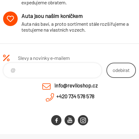
expedujeme obratem.
Auta jsou naším koníčkem
Auta nás baví, a proto sortiment stále rozšiřujeme a
testujeme na vlastních vozech.
Slevy a novinky e-mailem
odebírat
info@reviloshop.cz
+420 734 578 578