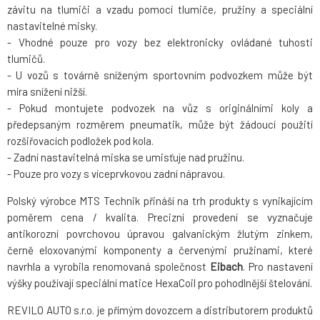
závitu na tlumiči a vzadu pomocí tlumiče, pružiny a speciální
nastavitelné misky.
- Vhodné pouze pro vozy bez elektronicky ovládané tuhosti
tlumičů.
- U vozů s továrně sníženým sportovním podvozkem může být
míra snížení nižší.
- Pokud montujete podvozek na vůz s originálními koly a
předepsaným rozměrem pneumatik, může být žádoucí použití
rozšiřovacích podložek pod kola.
- Zadní nastavitelná miska se umisťuje nad pružinu.
- Pouze pro vozy s víceprvkovou zadní nápravou.
Polský výrobce MTS Technik přináší na trh produkty s vynikajícím
poměrem cena / kvalita. Precizní provedení se vyznačuje
antikorozní povrchovou úpravou galvanickým žlutým zinkem,
černě eloxovanými komponenty a červenými pružinami, které
navrhla a vyrobila renomovaná společnost
Eibach
. Pro nastavení
výšky používají speciální matice HexaCoil pro pohodlnější štelování.
REVILO AUTO s.r.o. je přímým dovozcem a distributorem produktů