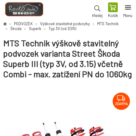
Košík
Menu
Hledej
PODVOZEK
Výškově stavitelné podvozky
MTS Technik
Škoda
Superb
Typ 3V (od 2015)
MTS Technik výškově stavitelný
podvozek varianta Street Škoda
Superb III (typ 3V, od 3.15) včetně
Combi - max. zatížení PN do 1060kg
ZDARMA