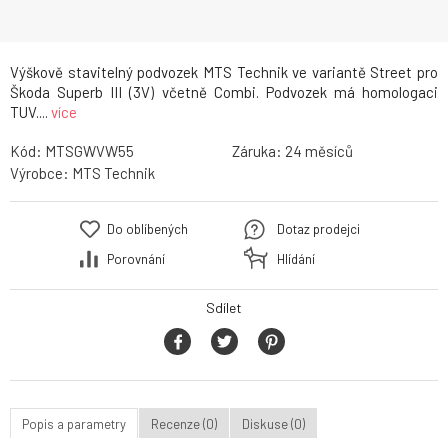
Výškově stavitelný podvozek MTS Technik ve variantě Street pro
Škoda Superb III (3V) včetně Combi. Podvozek má homologaci
TUV....
více
Kód:
MTSGWVW55
Záruka:
24
Výrobce:
MTS Technik
Do oblíbených
Dotaz prodejci
Porovnání
Hlídání
Sdílet
Popis a parametry
Recenze (0)
Diskuse (0)