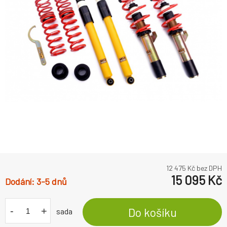
12 475
Kč bez DPH
15 095
Kč
3-5 dnů
-
+
Do košíku
sada