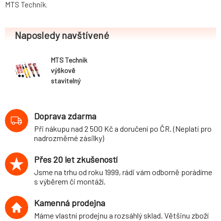
MTS Technik.
Naposledy navštívené
MTS Technik
výškově
stavitelný
podvozek
varianta Street
Škoda Superb III
Doprava zdarma
(typ 3V, od 3.15)
Při nákupu nad 2 500 Kč a doručení po ČR. (Neplatí pro
včetně Combi -
nadrozměrné zásilky)
max. zatížení PN
do 1060kg
Přes 20 let zkušeností
Jsme na trhu od roku 1999, rádi vám odborně porádíme
s výběrem či montáží.
Kamenná prodejna
Máme vlastní prodejnu a rozsáhlý sklad. Většinu zboží