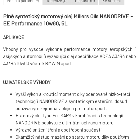
Popis a parametry
Recenze (0)
Diskuse (0)
Ke stažení
Plně syntetický motorový olej Millers Oils NANODRIVE -
EE Performance 10w60, 5L
APLIKACE
Vhodný pro vysoce výkonné performance motory evropských i
asijských automobilů vyžadující olej specifikace ACEA A3/B4 nebo
A3/B3 10w60 včetně BMW M apod.
UŽIVATELSKÉ VÝHODY
Vyšší výkon a krouticí moment díky oceňované nízko-třecí
technologii NANODRIVE a syntetickým esterům, dosud
používaným zejména v olejích pro motorsport.
Esterový olej typu Full SAPS v kombinaci s technologií
NANODRIVE poskytuje ultimátní ochranu motoru.
Výrazné snížení tření a opotřebení součástí.
Okamžitý nástup mazání po startu motoru díky použitým