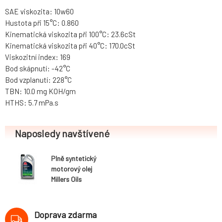
SAE viskozita: 10w60
Hustota při 15°C: 0.860
Kinematická viskozita při 100°C: 23.6cSt
Kinematická viskozita při 40°C: 170.0cSt
Viskozitní index: 169
Bod skápnutí: -42°C
Bod vzplanutí: 228°C
TBN: 10.0 mg KOH/gm
HTHS: 5.7 mPa.s
Naposledy navštívené
Plně syntetický
motorový olej
Millers Oils
NANODRIVE - EE
Performance
10w60, 5L
Doprava zdarma