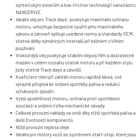
syntetickým esterům a low-friction technologii nanočástic
NANODRIVE.
Ideální olej pro Track days: poskytuje maximální ochranu
motoru, umožňuje bezpečné využití jeho maximálního
výkonu a zároveň splňuje uvedené normy a standardy OEM,
včetně délky výměnných intervalů při běžném civilním
používání.
Viskóznější olej poskytuje stabilní olejový film a dostatečné
mazání v celém rozsahu otáček motoru a při každém stylu
jízdy včetně Track days a závodů.
Koeficient tření při zahřátí motoru rapidně klesá, což
výrazně přispívá ke snížení spotřeby paliva a redukci
výfukových zplodin.
Vyšší spolehlivost motoru, ochrana proti opotřebení
součástí a snížení rizika mechanické závady.
Celkové provozní náklady se sníží díky nižší spotřebě paliva a
delší životnosti komponentů.
Nižší provozní teplota oleje.
Ideální pro motory vozů se systémem start-stop, které jsou