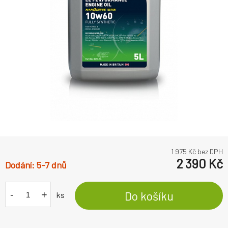
1 975
Kč bez DPH
2 390
Kč
5-7 dnů
-
+
Do košíku
ks