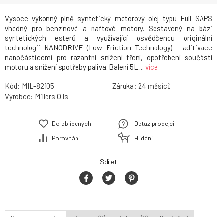
Vysoce výkonný plně syntetický motorový olej typu Full SAPS
vhodný pro benzínové a naftové motory. Sestavený na bázi
syntetických esterů a využívající osvědčenou originální
technologii NANODRIVE (Low Friction Technology) - aditivace
nanočásticemi pro razantní snížení tření, opotřebení součástí
motoru a snížení spotřeby paliva. Balení 5L....
více
Kód:
MIL-82105
Záruka:
24
Výrobce:
Millers Oils
Do oblíbených
Dotaz prodejci
Porovnání
Hlídání
Sdílet