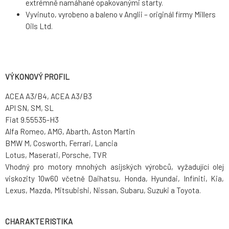
extrémně namáhané opakovanými starty.
Vyvinuto, vyrobeno a baleno v Anglii – originál firmy Millers
Oils Ltd.
VÝKONOVÝ PROFIL
ACEA A3/B4, ACEA A3/B3
API SN, SM, SL
Fiat 9.55535-H3
Alfa Romeo, AMG, Abarth, Aston Martin
BMW M, Cosworth, Ferrari, Lancia
Lotus, Maserati, Porsche, TVR
Vhodný pro motory mnohých asijských výrobců, vyžadující olej
viskozity 10w60 včetně Daihatsu, Honda, Hyundai, Infiniti, Kia,
Lexus, Mazda, Mitsubishi, Nissan, Subaru, Suzuki a Toyota.
CHARAKTERISTIKA