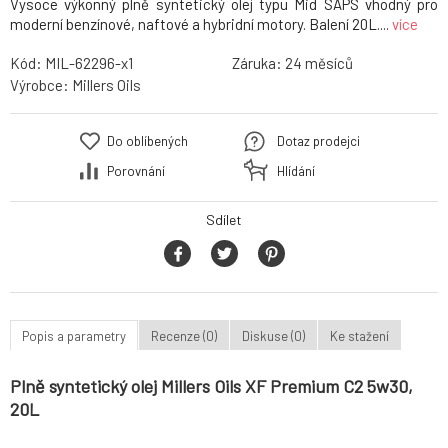
Vysoce výkonný plně syntetický olej typu Mid SAPS vhodný pro
moderní benzínové, naftové a hybridní motory. Balení 20L....
více
Kód:
MIL-62296-x1
Záruka:
24
Výrobce:
Millers Oils
Do oblíbených
Dotaz prodejci
Porovnání
Hlídání
Sdílet
Popis a parametry
Recenze (0)
Diskuse (0)
Ke stažení
Plně syntetický olej Millers Oils XF Premium C2 5w30,
20L