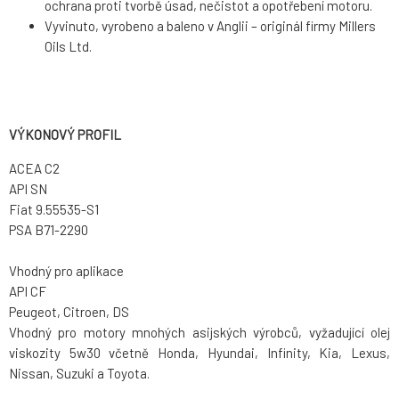
ochrana proti tvorbě úsad, nečistot a opotřebení motoru.
Vyvinuto, vyrobeno a baleno v Anglii – originál firmy Millers
Oils Ltd.
VÝKONOVÝ PROFIL
ACEA C2
API SN
Fiat 9.55535-S1
PSA B71-2290
Vhodný pro aplikace
API CF
Peugeot, Citroen, DS
Vhodný pro motory mnohých asijských výrobců, vyžadující olej
viskozity 5w30 včetně Honda, Hyundai, Infinity, Kia, Lexus,
Nissan, Suzuki a Toyota.