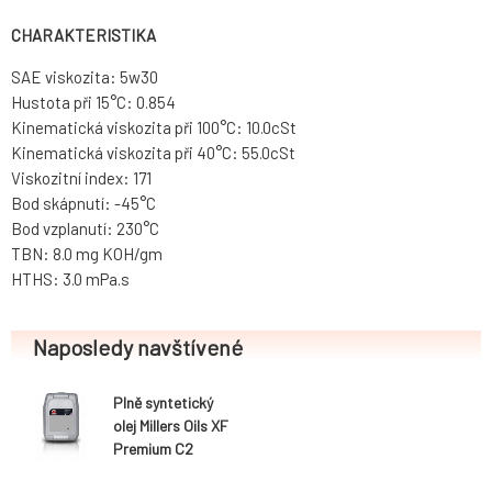
CHARAKTERISTIKA
SAE viskozita: 5w30
Hustota při 15°C: 0.854
Kinematická viskozita při 100°C: 10.0cSt
Kinematická viskozita při 40°C: 55.0cSt
Viskozitní index: 171
Bod skápnutí: -45°C
Bod vzplanutí: 230°C
TBN: 8.0 mg KOH/gm
HTHS: 3.0 mPa.s
Naposledy navštívené
Plně syntetický
olej Millers Oils XF
Premium C2
5w30, 20L