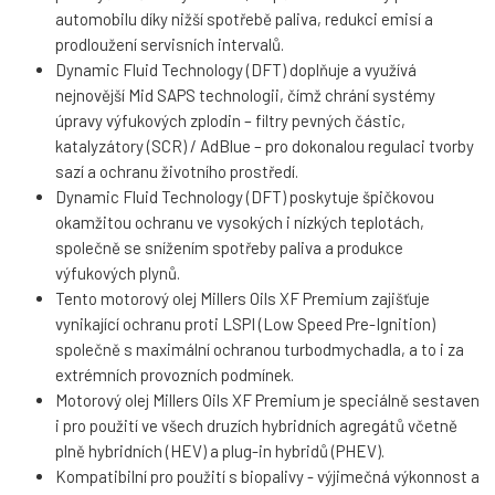
automobilu díky nižší spotřebě paliva, redukci emisí a
prodloužení servisních intervalů.
Dynamic Fluid Technology (DFT) doplňuje a využívá
nejnovější Mid SAPS technologii, čímž chrání systémy
úpravy výfukových zplodin – filtry pevných částic,
katalyzátory (SCR) / AdBlue – pro dokonalou regulaci tvorby
sazí a ochranu životního prostředí.
Dynamic Fluid Technology (DFT) poskytuje špičkovou
okamžitou ochranu ve vysokých i nízkých teplotách,
společně se snížením spotřeby paliva a produkce
výfukových plynů.
Tento motorový olej Millers Oils XF Premium zajišťuje
vynikající ochranu proti LSPI (Low Speed Pre-Ignition)
společně s maximální ochranou turbodmychadla, a to i za
extrémních provozních podmínek.
Motorový olej Millers Oils XF Premium je speciálně sestaven
i pro použití ve všech druzích hybridních agregátů včetně
plně hybridních (HEV) a plug-in hybridů (PHEV).
Kompatibilní pro použití s biopalivy - výjimečná výkonnost a