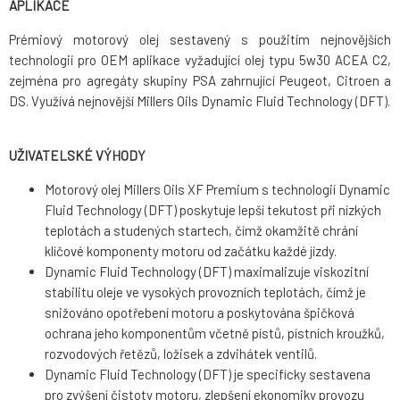
APLIKACE
Prémiový motorový olej sestavený s použitím nejnovějších
technologií pro OEM aplikace vyžadující olej typu 5w30 ACEA C2,
zejména pro agregáty skupiny PSA zahrnující Peugeot, Citroen a
DS. Využívá nejnovější Millers Oils Dynamic Fluid Technology (DFT).
UŽIVATELSKÉ VÝHODY
Motorový olej Millers Oils XF Premium s technologií Dynamic
Fluid Technology (DFT) poskytuje lepší tekutost při nízkých
teplotách a studených startech, čímž okamžitě chrání
klíčové komponenty motoru od začátku každé jízdy.
Dynamic Fluid Technology (DFT) maximalizuje viskozitní
stabilitu oleje ve vysokých provozních teplotách, čímž je
snižováno opotřebení motoru a poskytována špičková
ochrana jeho komponentům včetně pístů, pístních kroužků,
rozvodových řetězů, ložisek a zdvihátek ventilů.
Dynamic Fluid Technology (DFT) je specificky sestavena
pro zvýšení čistoty motoru, zlepšení ekonomiky provozu