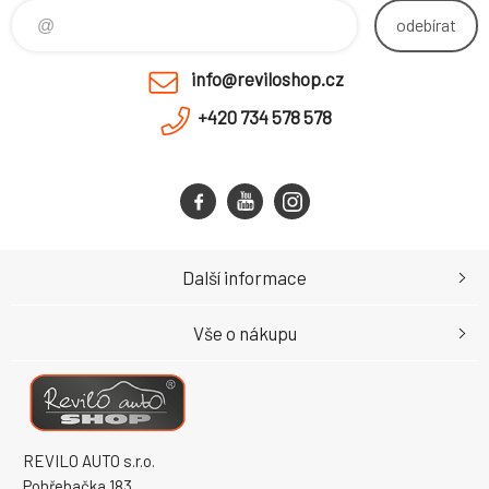
odebírat
info@reviloshop.cz
+420 734 578 578
Další informace
Vše o nákupu
REVILO AUTO s.r.o.
Pohřebačka 183