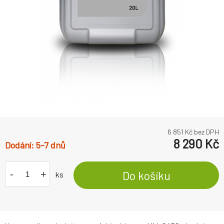
6 851
Kč bez DPH
8 290
Kč
5-7 dnů
-
+
Do košíku
ks