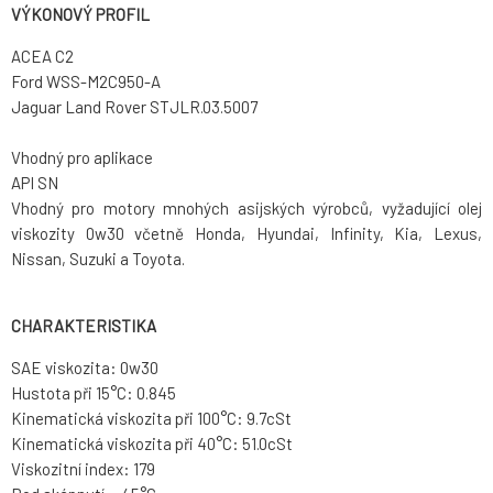
VÝKONOVÝ PROFIL
ACEA C2
Ford WSS-M2C950-A
Jaguar Land Rover STJLR.03.5007
Vhodný pro aplikace
API SN
Vhodný pro motory mnohých asijských výrobců, vyžadující olej
viskozity 0w30 včetně Honda, Hyundai, Infinity, Kia, Lexus,
Nissan, Suzuki a Toyota.
CHARAKTERISTIKA
SAE viskozita: 0w30
Hustota při 15°C: 0.845
Kinematická viskozita při 100°C: 9.7cSt
Kinematická viskozita při 40°C: 51.0cSt
Viskozitní index: 179