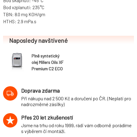
Bod skápnutí: -45°C
Bod vzplanutí: 235°C
TBN: 8.0 mg KOH/gm
HTHS: 2.9 mPa.s
Naposledy navštívené
Plně syntetický
olej Millers Oils XF
Premium C2 ECO
0w30, 20L
Doprava zdarma
Při nákupu nad 2 500 Kč a doručení po ČR. (Neplatí pro
nadrozměrné zásilky)
Přes 20 let zkušeností
Jsme na trhu od roku 1999, rádi vám odborně porádíme
s výběrem či montáží.