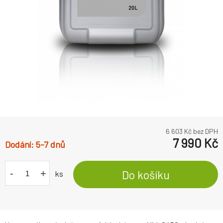
6 603
Kč bez DPH
7 990
Kč
5-7 dnů
-
+
Do košíku
ks