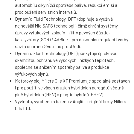
automobilu díky nižší spotřebě paliva, redukci emisí a
prodloužení servisních intervalů.
Dynamic Fluid Technology (DFT) doplňuje a využívá
nejnovější Mid SAPS technologii, čímž chrání systémy
úpravy výfukových zplodin – filtry pevných částic,
katalyzátory (SCR) / AdBlue – pro dokonalou regulaci tvorby
sazí a ochranu životního prostředí.
Dynamic Fluid Technology (DFT) poskytuje špičkovou
okamžitou ochranu ve vysokých i nízkých teplotách,
společně se snížením spotřeby paliva a produkce
výfukových plynů.
Motorový olej Millers Oils XF Premium je speciálně sestaven
i pro použití ve všech druzích hybridních agregátů včetně
plně hybridních (HEV) a plug-in hybridů (PHEV).
Vyvinuto, vyrobeno a baleno v Anglii – originál firmy Millers
Oils Ltd.