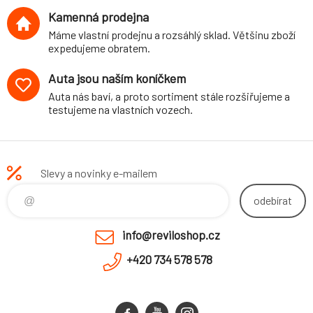
Kamenná prodejna
Máme vlastní prodejnu a rozsáhlý sklad. Většinu zboží
expedujeme obratem.
Auta jsou naším koníčkem
Auta nás baví, a proto sortiment stále rozšiřujeme a
testujeme na vlastních vozech.
Slevy a novinky e-mailem
odebírat
info@reviloshop.cz
+420 734 578 578