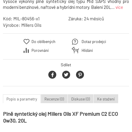
Vysoce výkonný plně syntetický olej typu Mid SAPS vhodný pro
moderní benzínové, naftové a hybridní motory. Balení 20L....
více
Kód:
MIL-80456-x1
Záruka:
24
Výrobce:
Millers Oils
Do oblíbených
Dotaz prodejci
Porovnání
Hlídání
Sdílet
Popis a parametry
Recenze (0)
Diskuse (0)
Ke stažení
Plně syntetický olej Millers Oils XF Premium C2 ECO
0w30, 20L