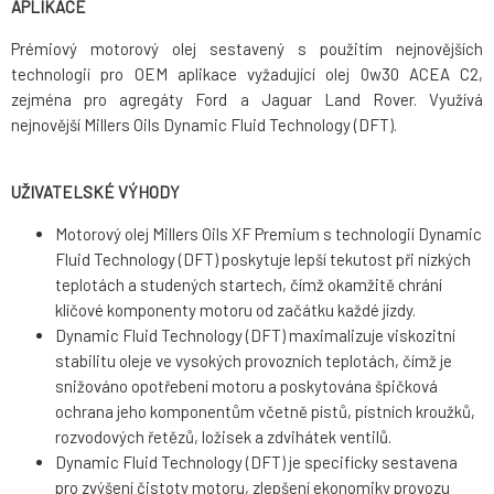
APLIKACE
Prémiový motorový olej sestavený s použitím nejnovějších
technologií pro OEM aplikace vyžadující olej 0w30 ACEA C2,
zejména pro agregáty Ford a Jaguar Land Rover. Využívá
nejnovější Millers Oils Dynamic Fluid Technology (DFT).
UŽIVATELSKÉ VÝHODY
Motorový olej Millers Oils XF Premium s technologií Dynamic
Fluid Technology (DFT) poskytuje lepší tekutost při nízkých
teplotách a studených startech, čímž okamžitě chrání
klíčové komponenty motoru od začátku každé jízdy.
Dynamic Fluid Technology (DFT) maximalizuje viskozitní
stabilitu oleje ve vysokých provozních teplotách, čímž je
snižováno opotřebení motoru a poskytována špičková
ochrana jeho komponentům včetně pístů, pístních kroužků,
rozvodových řetězů, ložisek a zdvihátek ventilů.
Dynamic Fluid Technology (DFT) je specificky sestavena
pro zvýšení čistoty motoru, zlepšení ekonomiky provozu