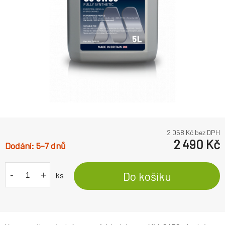
2 058
Kč bez DPH
2 490
Kč
5-7 dnů
-
+
Do košíku
ks