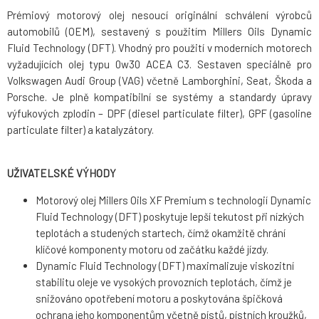
Prémiový motorový olej nesoucí originální schválení výrobců
automobilů (OEM), sestavený s použitím Millers Oils Dynamic
Fluid Technology (DFT). Vhodný pro použití v moderních motorech
vyžadujících olej typu 0w30 ACEA C3. Sestaven speciálně pro
Volkswagen Audi Group (VAG) včetně Lamborghini, Seat, Škoda a
Porsche. Je plně kompatibilní se systémy a standardy úpravy
výfukových zplodin – DPF (diesel particulate filter), GPF (gasoline
particulate filter) a katalyzátory.
UŽIVATELSKÉ VÝHODY
Motorový olej Millers Oils XF Premium s technologií Dynamic
Fluid Technology (DFT) poskytuje lepší tekutost při nízkých
teplotách a studených startech, čímž okamžitě chrání
klíčové komponenty motoru od začátku každé jízdy.
Dynamic Fluid Technology (DFT) maximalizuje viskozitní
stabilitu oleje ve vysokých provozních teplotách, čímž je
snižováno opotřebení motoru a poskytována špičková
ochrana jeho komponentům včetně pístů, pístních kroužků,