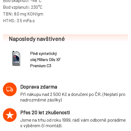
Bod skápnutí: -48°C
Bod vzplanutí: 230°C
TBN: 8.0 mg KOH/gm
HTHS: 3.5 mPa.s
Naposledy navštívené
Plně syntetický
olej Millers Oils XF
Premium C3
0w30, 5L
Doprava zdarma
Při nákupu nad 2 500 Kč a doručení po ČR. (Neplatí pro
nadrozměrné zásilky)
Přes 20 let zkušeností
Jsme na trhu od roku 1999, rádi vám odborně porádíme
s výběrem či montáží.