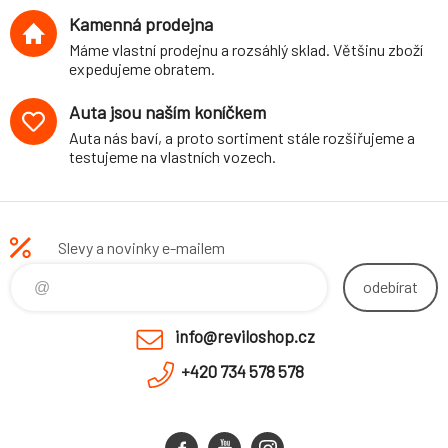
Kamenná prodejna
Máme vlastní prodejnu a rozsáhlý sklad. Většinu zboží
expedujeme obratem.
Auta jsou naším koníčkem
Auta nás baví, a proto sortiment stále rozšiřujeme a
testujeme na vlastních vozech.
Slevy a novinky e-mailem
odebírat
info@reviloshop.cz
+420 734 578 578