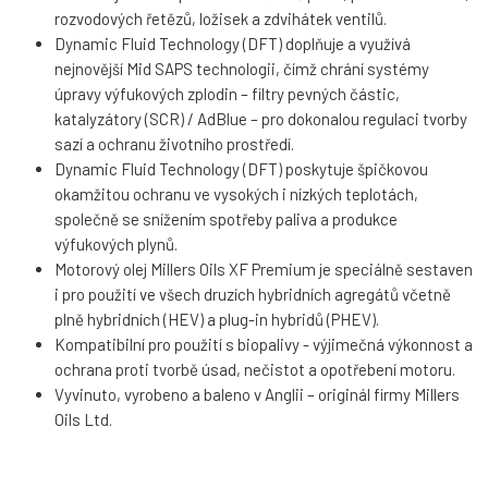
rozvodových řetězů, ložisek a zdvihátek ventilů.
Dynamic Fluid Technology (DFT) doplňuje a využívá
nejnovější Mid SAPS technologii, čímž chrání systémy
úpravy výfukových zplodin – filtry pevných částic,
katalyzátory (SCR) / AdBlue – pro dokonalou regulaci tvorby
sazí a ochranu životního prostředí.
Dynamic Fluid Technology (DFT) poskytuje špičkovou
okamžitou ochranu ve vysokých i nízkých teplotách,
společně se snížením spotřeby paliva a produkce
výfukových plynů.
Motorový olej Millers Oils XF Premium je speciálně sestaven
i pro použití ve všech druzích hybridních agregátů včetně
plně hybridních (HEV) a plug-in hybridů (PHEV).
Kompatibilní pro použití s biopalivy - výjimečná výkonnost a
ochrana proti tvorbě úsad, nečistot a opotřebení motoru.
Vyvinuto, vyrobeno a baleno v Anglii – originál firmy Millers
Oils Ltd.