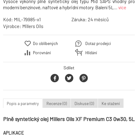
Vysoce výkonný plně syntetický olej typu Mid SAPS vhodný pro
moderní benzínové, naftové a hybridní motory. Balení 5L....
více
Kód:
MIL-79985-x1
Záruka:
24
Výrobce:
Millers Oils
Do oblíbených
Dotaz prodejci
Porovnání
Hlídání
Sdílet
Popis a parametry
Recenze (0)
Diskuse (0)
Ke stažení
Plně syntetický olej Millers Oils XF Premium C3 0w30, 5L
APLIKACE